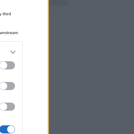
prenotare la consegna
gratis a casa
 third
Downstream
er and store
to grant or
ed purposes