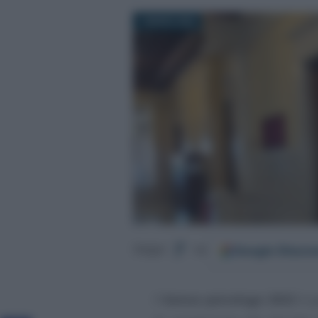
1 MARZO 2022
Google
Discov
Segui
su
Il
bonus psicologo 2022
è p