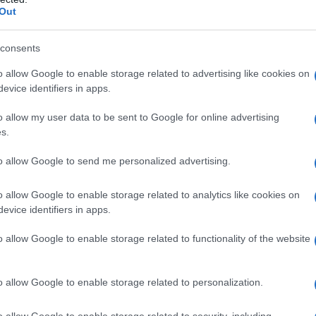
Out
consents
o allow Google to enable storage related to advertising like cookies on
evice identifiers in apps.
o allow my user data to be sent to Google for online advertising
s.
to allow Google to send me personalized advertising.
o allow Google to enable storage related to analytics like cookies on
evice identifiers in apps.
vata in
Commissione Bilancio della
d è uno degli
emendamenti
che ha
o allow Google to enable storage related to functionality of the website
i conversione del decreto Milleproroghe,
24 febbraio e pubblicata in
Gazzetta
o allow Google to enable storage related to personalization.
o allow Google to enable storage related to security, including