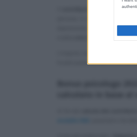
authenti
Il
contributo economico
, pari 
persona, è stato introdotto alla
depressione, ansia, stress e fragi
e dalla
crisi socio-economica
.
L’importo riconosciuto potrà es
fruibili presso privati iscritti all’
Bonus psicologo 202
calcolato in base al 
Ai fini del
calcolo del contribut
modello ISEE
, parametro che det
Come già evidenziato, l’
importo