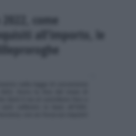
o 2022, come
quisiti all’importo, le
illeproroghe
nserito nella legge di conversione
 2022. Entro la fine del mese di
e darà il via al contributo fino a
sarà calibrato in base all'ISEE.
nziona, con un focus sui requisiti