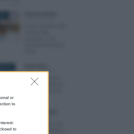
Francesco Rodorigo
-
026
LEGGI E PRASSI
Bonus nido INPS 2026:
via libera alla
domanda, come
richiedere il rimborso
online
Alessio Mauro
-
RE 2018
LEGGI E PRASSI
Libretti al portatore,
obbligo di estinzione
entro il 31 dicembre
2018
sonal or
ection to
Anna Maria D’Andrea
-
2022
LEGGI E PRASSI
nterest-
Bonus decoder over
closed to
70: come richiedere e