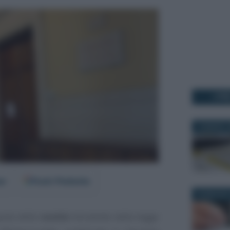
I PI
19 MARZO 2
er
Fonti Preferite
26 MAGGIO 
arte delle
novità
introdotte dalla legge