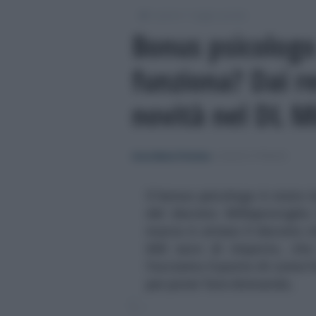
/
/
Lavoro
Leggi e prassi
Bonus psicolog
funziona? Dai re
novità nel DL M
Anna Maria D’Andrea
-
LEGGI E PRASSI
Il bonus psicologo è stato i
del decreto Milleproroghe
marzo è atteso il decreto ch
600 euro di importo, che 
Facciamo il punto di come fu
per poter fare domanda.