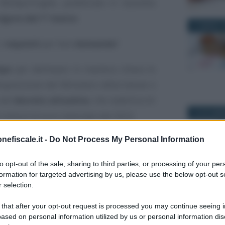
Milleproroghe, pubblicata in Gazzetta
vigore dal 1° marzo
.
31 MARZO 2
 i
requisiti
per fare
domanda
?
mpo
per delineare in maniera chiara le
isposizione del Ministero della Salute e
 del
decreto attuativo
, che stabilirà chi
22 NOVEMB
milioni di euro stanziato dal 2022.
nefiscale.it -
Do Not Process My Personal Information
ntenuti nel testo dell’articolo 1-quater
omma 3 definisce chi potrà accedere al
to opt-out of the sale, sharing to third parties, or processing of your per
formation for targeted advertising by us, please use the below opt-out s
 selection.
19 APRILE 
tributo fino a 600 euro
potrà essere
 that after your opt-out request is processed you may continue seeing i
SEE non superiore a 50.000 euro, e l’ISEE
ased on personal information utilized by us or personal information dis