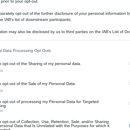
 prior to your opt-out.
 determinare l’importo effettivamente
rately opt-out of the further disclosure of your personal information by
he IAB’s list of downstream participants.
, dai requisiti
tion may also be disclosed by us to third parties on the IAB’s List of 
 that may further disclose it to other third parties.
à nel DL
 that this website/app uses one or more Google services and may gath
l Data Processing Opt Outs
including but not limited to your visit or usage behaviour. You may click 
 to Google and its third-party tags to use your data for below specifi
o opt-out of the Sharing of my personal data.
ogle consent section.
ntrodurre un
bonus economico
per il
In
e di Bilancio 2022
, l’agevolazione trova
o opt-out of the Sale of my Personal Data.
 nel corso dei lavori per la conversione
In
icembre 2021.
to opt-out of processing my Personal Data for Targeted
ing.
 stanziamento previsto per il
bonus
In
ano ulteriori 10 milioni previsti per
o opt-out of Collection, Use, Retention, Sale, and/or Sharing
ersonal Data that Is Unrelated with the Purposes for which it
ale.
lected.