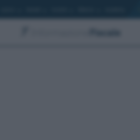
Lavoro
Moduli
Società
Bilancio
Academy