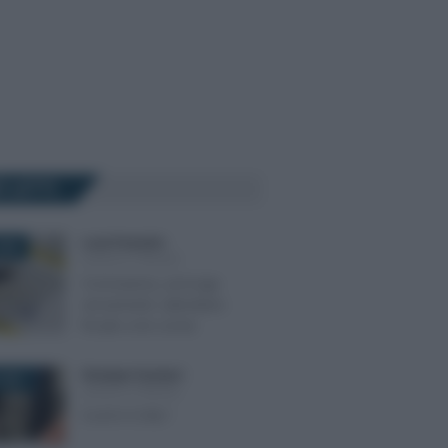
Ù LETTI
Lucia Perandini
-
020
LEGGI E PRASSI
Coronavirus, proroga
versamenti: calendario
fiscale a tre corsie
Giuseppe Guarasci
-
2021
LEGGI E PRASSI
Cos’è il CCNL?