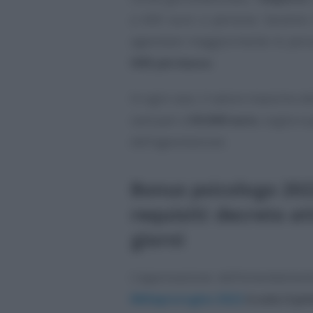
a 600 euro a persona. Saranno 
agevolare maggiormente le perso
ISEE più basso
.
In ogni caso, il valore massimo d
sarà pari a
50.000 euro
, soglia s
dell’agevolazione.
Bonus psicologo 20
requisiti: decreto a
giorni
L’approvazione dell’emendament
Milleproroghe 2022
è solo il p