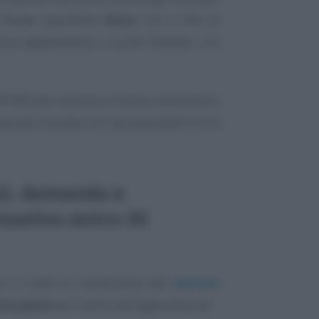
fissate specifiche
fasce
, con il fine di
ne appartenenti a nuclei familiari con
ell’ISEE per l’accesso al bonus economico
uperata la quale non sarà possibile fruire
22, domanda e
ttuativo entro 30
o in sede di conversione del
decreto
rimo passo
per l’avvio dell’agevolazione.