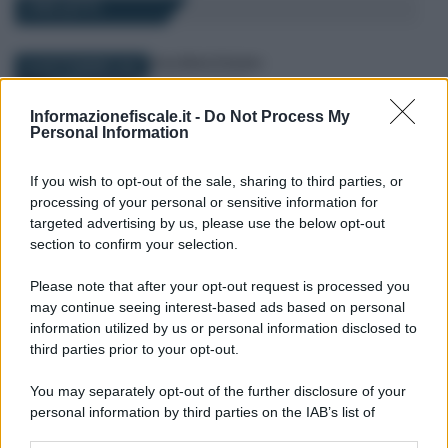
I PIÙ LETTI
Anna Maria D’Andrea
-
26 SETTEMBRE 2025
LEGGI E PRASSI
Il DdL IA arriva in Gazzetta.
Informazionefiscale.it -
Do Not Process My
Novità sul lavoro, obblighi
Personal Information
per aziende e limiti per i
professionisti
If you wish to opt-out of the sale, sharing to third parties, or
processing of your personal or sensitive information for
targeted advertising by us, please use the below opt-out
Giuseppe Guarasci
-
25 APRILE 2025
section to confirm your selection.
LEGGI E PRASSI
Artigiani e commercianti:
Please note that after your opt-out request is processed you
agevolazioni INPS 2025
may continue seeing interest-based ads based on personal
finalmente operative
information utilized by us or personal information disclosed to
third parties prior to your opt-out.
Francesco Rodorigo
-
27 FEBBRAIO 2025
You may separately opt-out of the further disclosure of your
LEGGI E PRASSI
personal information by third parties on the IAB’s list of
Bonus nido 2025 senza ISEE:
downstream participants.
quale importo si riceve?