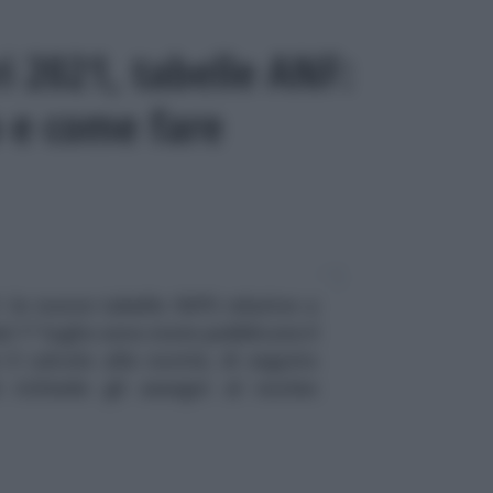
i 2021, tabelle ANF:
o e come fare
: le nuove tabelle INPS relative a
l 1° luglio sono state pubblicate il
il calcolo alle novità, di seguito
i richiede gli assegni al nucleo