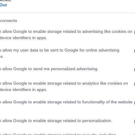
Out
 dell’importo dal 1° luglio 2021
consents
 al nucleo familiare
o allow Google to enable storage related to advertising like cookies on
evice identifiers in apps.
2021
o allow my user data to be sent to Google for online advertising
 2021: a chi spettano
s.
PS 2021: come fare domanda online
to allow Google to send me personalized advertising.
o allow Google to enable storage related to analytics like cookies on
evice identifiers in apps.
o allow Google to enable storage related to functionality of the website
o allow Google to enable storage related to personalization.
o allow Google to enable storage related to security, including