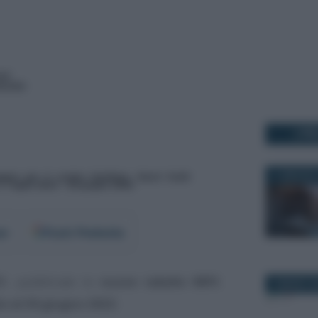
I PI
11 MAGGIO 
er
Fonti Preferite
21
, pubblicate le
nuove tabelle INPS
2 MARZO 2
io al 30 giugno 2022
.