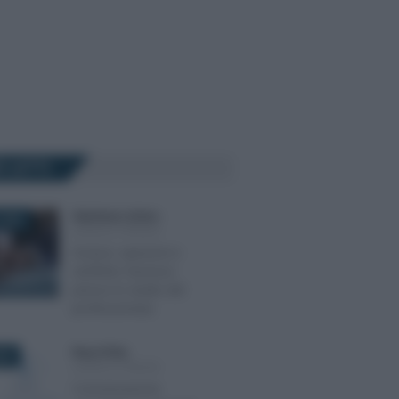
Ù LETTI
Gianfranco Antico
-
2025
LEGGI E PRASSI
Accessi, ispezioni e
verifiche: l’accesso
presso lo studio del
professionista
Rosy D’Elia
-
022
LEGGI E PRASSI
Comunicazione