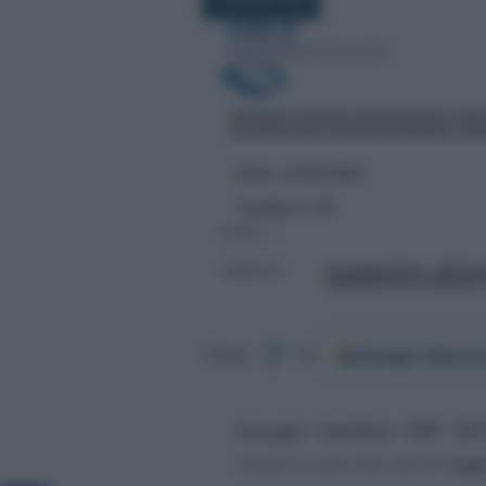
18 GIUGNO 2021
Google
Discov
Segui
su
Assegni familiari ANF 20
relative al periodo dal
1° lugl