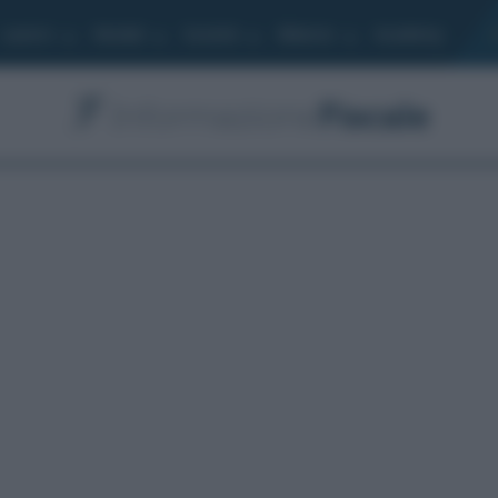
Lavoro
Moduli
Società
Bilancio
Academy