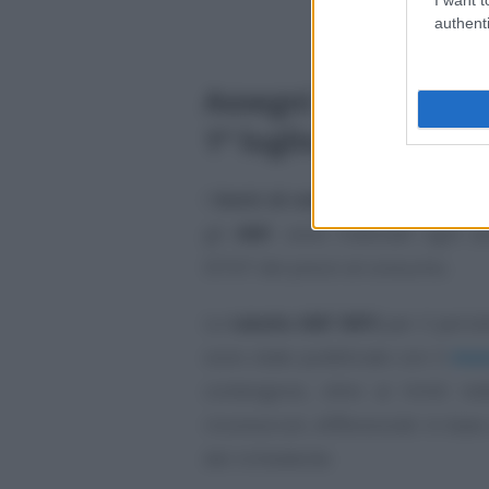
authenti
Assegni familiari, n
1° luglio 2020 e fin
I
limiti di reddito
da considerare
gli
ANF
, sono rivalutati ogni an
ISTAT dei prezzi al consumo.
Le
tabelle ANF INPS
per il perio
sono state pubblicate con il
mes
contengono, oltre ai limiti re
riconosciuti, differenziati in ba
del richiedente