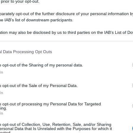
 prior to your opt-out.
25 OTTOBR
rately opt-out of the further disclosure of your personal information by
, secondo quanto previsto dalle tabelle
he IAB’s list of downstream participants.
e dall’INPS, tenendo in considerazione il
tion may also be disclosed by us to third parties on the IAB’s List of 
ione
del nucleo di riferimento (numero
 that may further disclose it to other third parties.
i inabili).
 that this website/app uses one or more Google services and may gath
l Data Processing Opt Outs
including but not limited to your visit or usage behaviour. You may click 
er capire
chi ha diritto agli ANF
, come
 to Google and its third-party tags to use your data for below specifi
o opt-out of the Sharing of my personal data.
ogle consent section.
omanda INPS
per ottenere gli
assegni
In
o opt-out of the Sale of my Personal Data.
In
NF 2021: guida
to opt-out of processing my Personal Data for Targeted
ing.
In
o opt-out of Collection, Use, Retention, Sale, and/or Sharing
e ANF dal 1° luglio 2021 e fino al 30
ersonal Data that Is Unrelated with the Purposes for which it
lected.