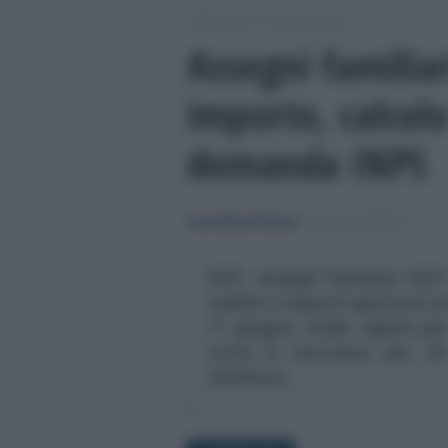
/
/
Lavoro
Leggi e prassi
Assegni familiar
importo, calcol
domanda INPS
Anna Maria D’Andrea
-
LEGGI E PRASSI
ANF, assegni familiari 2021
redditi e importi spettanti da
17 giugno. Dalle regole per 
tutte le istruzioni per ch
familiare.