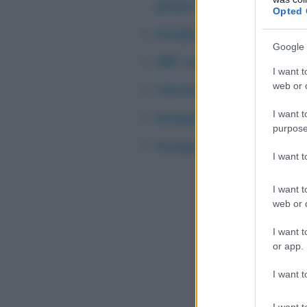
giugno 2022
Opted 
Assegni familiari, aumento
Google 
ANF: cosa sono gli assegni
I want t
web or d
Calcolo assegni familiari 
I want t
Assegni familiari ANF INPS
purpose
Assegni familiari, ANF IN
I want 
I want t
web or d
I want t
or app.
I want t
I want t