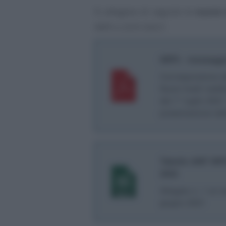
Si allegano di seguito le
nuove 
INPS n 2331/2021:
INPS - messaggi
Corresponsione de
Nuovi livelli reddi
dal 1° luglio 2021
presentazione de
Tabelle ANF INPS
2022
Allegato n. 1 al
giugno 2021