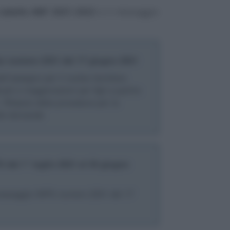
tabelle ANF 2021-2022
e il messaggio
o numero 2331 del 17 giugno 2021
ll’assegno per il nucleo familiare.
tuali e maggiorazioni per figli a partire
. Rilascio della procedura per la
lle domande
 dal 1° luglio 2021 al 30 giugno
 messaggio INPS numero 2331 del 17