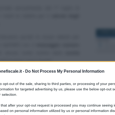
rnate annualmente, dal 1° luglio di
 livelli di reddito per il
calcolo degli
8 APRILE 2
icheranno quindi le nuove tabelle per
e dall’INPS con il
messaggio numero
1
, tenuto conto inoltre delle
novità
 dell’assegno unico “ponte”.
nefiscale.it -
Do Not Process My Personal Information
i familiari ANF
, dal 1° luglio 2021 sarà
27 SETTEM
ntivo
pari a 37,50 euro o 55 euro, in
to opt-out of the sale, sharing to third parties, or processing of your per
ucleo familiare.
formation for targeted advertising by us, please use the below opt-out s
 selection.
circolare con le istruzioni operative e le
 that after your opt-out request is processed you may continue seeing i
l punto sulle regole per il
calcolo degli
ased on personal information utilized by us or personal information dis