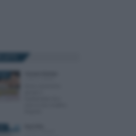
Ù LETTI
Francesco Rodorigo
-
2026
LEGGI E PRASSI
Bonus assunzione
giovani: il
trasferimento da e
verso la Zes modifica
l’importo
Rosy D’Elia
-
021
LEGGI E PRASSI