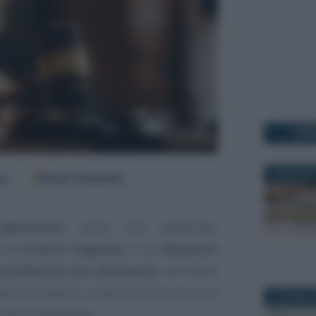
I PI
16 MAGGIO 
er
Fonti Preferite
operazione
, anche solo apparente,
e di
ricarico negativa
, è un
elemento
ontributiva non dichiarata
, che libera
mbenti probatori e determina l’inversione
4 GIUGNO 2
o del contribuente.