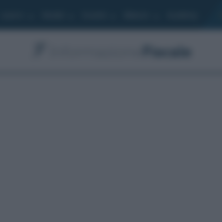
Lavoro
Moduli
Società
Bilancio
Academy