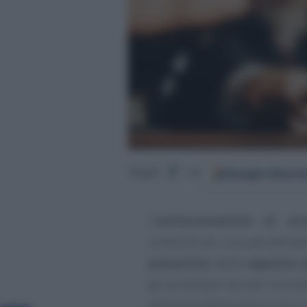
Google
Discov
Segui
su
L’
antieconomicità di un’
costituita da una percentual
presuntivo
della
capacità c
gli accertatori da altri inco
dell’onere della prova a caric