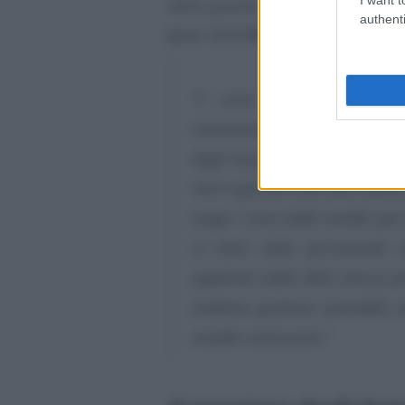
della gravità, precisione e conc
authenti
p.v.c.
della
GdF
:
“il costo del venduto par
sommando il valore delle merci
degli acquisti di merce come d
merci giacenti alla data dell’
lunga i ricavi dalle vendite pa
al netto della percentuale 
applicata dalla ditta stessa p
evidente gestione aziendale a
vendite sottocosto.”