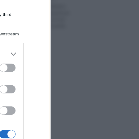
Esonero contributivo
Zes, nuovi requisiti per
 third
le assunzioni al Sud:
importo e domanda
Downstream
er and store
to grant or
ed purposes