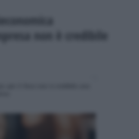
ieconomica
impresa non è credibile
: per il fisco non è credibile una
tiva