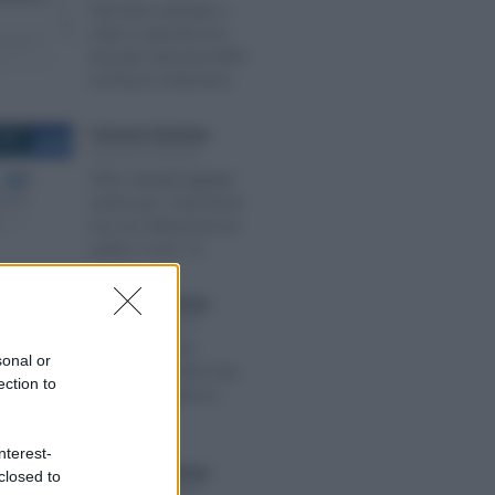
Part time verticale o
ciclico e periodi non
lavorati: istruzioni INPS
sul flusso Uniemens
Francesco Rodorigo
-
022
LEGGI E PRASSI
SPID: identità digitale
anche per i minorenni
ma con distinzioni tra
under e over 14
Francesco Rodorigo
-
 2025
LEGGI E PRASSI
4 ottobre festa
sonal or
nazionale: anche San
ection to
Francesco entra in
busta paga
nterest-
Francesco Rodorigo
-
closed to
2026
LEGGI E PRASSI