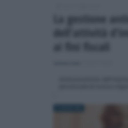
/
/
Lavoro
Leggi e prassi
La gestione ant
dell’attività d’
ai fini fiscali
Gianfranco Antico
-
LEGGI E PRASSI
Antieconomicità dell'impresa
percentuale di ricarico nega
22 GIUGNO 2026