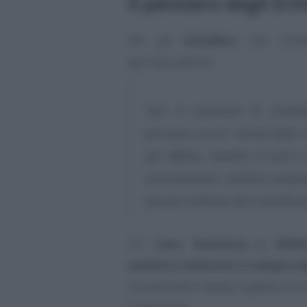
Il pensiero degli Erm
Per gli
Ermellini
, che rich
giurisprudenza:
“pur in presenza di contabi
possano essere ritenuti falsi 
per difetto, rispetto ai costi e
accertamento analitico-indutt
passive indicate dal contribuente
Cfr.
Cass. Sentenza n. 2042
analitico-induttivo è sempre l
sia talmente ridotta rispetto ai 