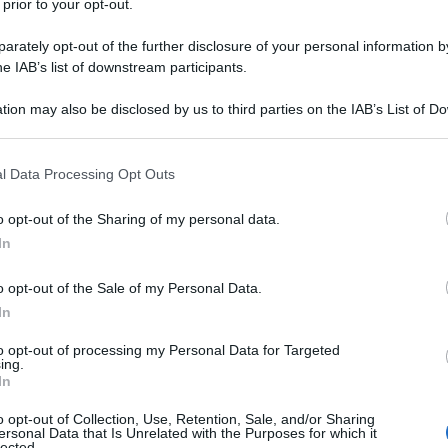
ll’applicazione di un
ricarico medio
 prior to your opt-out.
to
,
superiore
a quello
dichiarato
del
rately opt-out of the further disclosure of your personal information by
so un costo del venduto di gran lunga
he IAB’s list of downstream participants.
 una evidente
gestione antieconomica
tion may also be disclosed by us to third parties on the IAB’s List of 
 that may further disclose it to other third parties.
 that this website/app uses one or more Google services and may gath
rmato:
l Data Processing Opt Outs
including but not limited to your visit or usage behaviour. You may click 
 to Google and its third-party tags to use your data for below specifi
o opt-out of the Sharing of my personal data.
ogle consent section.
In
e percentuali di ricarico non potevano
 dell’esistenza di elementi attivi non
o opt-out of the Sale of my Personal Data.
nto degli indizi che necessitavano di
In
i elementi probatori onde assumere i
to opt-out of processing my Personal Data for Targeted
ing.
ne e concordanza; nel caso di specie,
In
ti che potevano essere considerati
o opt-out of Collection, Use, Retention, Sale, and/or Sharing
ersonal Data that Is Unrelated with the Purposes for which it
rtare il ricarico operato dall’Ufficio.”
lected.