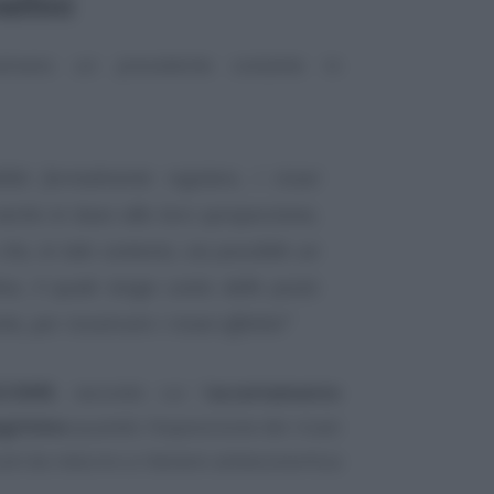
ellini
iamano un precedente costante in
lità formalmente regolare, i ricavi
anche in base alla loro sproporzione,
 che, in tale contesto, sia possibile un
ivo, il quale tenga conto delle poste
, per ricostruire i ricavi effettivi”
2/2005
, secondo cui l’
accertamento
egittimo
quando l’esposizione dei ricavi
costi da indurre a ritenere antieconomica