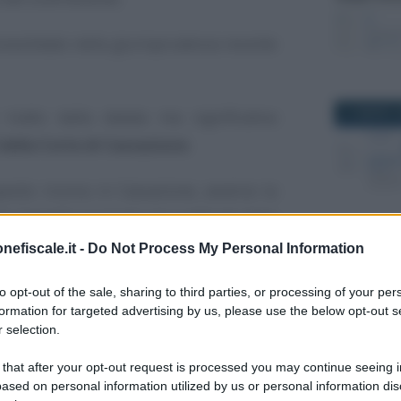
onsolidato nella giurisprudenza recente
21 MARZO 2
ratto dalla datata ma significativa
ella Corte di Cassazione
.
osto ricorso in Cassazione, avverso la
to l’appello proposto nei confronti della
eva accolto il ricorso del contribuente,
nefiscale.it -
Do Not Process My Personal Information
4 OTTOBRE
te l’attività di commercializzazione
to opt-out of the sale, sharing to third parties, or processing of your per
i.
formation for targeted advertising by us, please use the below opt-out s
 selection.
accertamento, fondato su un p.v.c. della
 that after your opt-out request is processed you may continue seeing i
ggior reddito ai fini IRPEF, IRAP ed IVA
ased on personal information utilized by us or personal information dis
22 MAGGIO 