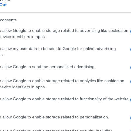
Out
consents
o allow Google to enable storage related to advertising like cookies on
evice identifiers in apps.
o allow my user data to be sent to Google for online advertising
s.
to allow Google to send me personalized advertising.
o allow Google to enable storage related to analytics like cookies on
evice identifiers in apps.
, per avere la CTR ritenuto illegittimo
o allow Google to enable storage related to functionality of the website
vo in questione, in quanto i risultati
carico costituivano soltanto degli indizi
o allow Google to enable storage related to personalization.
enti probatori onde assumere i caratteri
o allow Google to enable storage related to security, including