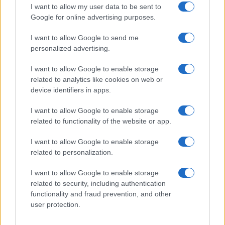
NEWSLETTER
I want to allow my user data to be sent to
Google for online advertising purposes.
Resta informato su notizie, aggiornamenti fiscali
I want to allow Google to send me
e moduli scaricabili!
personalized advertising.
I want to allow Google to enable storage
related to analytics like cookies on web or
device identifiers in apps.
I want to allow Google to enable storage
Acconsento al
trattamento dei dati personali
ai sensi degli
related to functionality of the website or app.
articoli 13-14 del GDPR 2016/679.
I want to allow Google to enable storage
related to personalization.
I want to allow Google to enable storage
Informazione Fiscale S.r.l. - P.I. / C.F.: 13886391005
related to security, including authentication
Testata giornalistica iscritta presso il Tribunale di Velletri al n°
functionality and fraud prevention, and other
14/2018
|
Iscrizione ROC n. 31534/2018
user protection.
Redazione e contatti
|
Informativa sulla Privacy