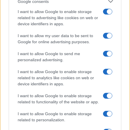
Google consents
I want to allow Google to enable storage
related to advertising like cookies on web or
device identifiers in apps.
Iscriviti alla nostra
NEWSLETTER
I want to allow my user data to be sent to
Google for online advertising purposes.
Resta informato su notizie, aggiornamenti fiscali
I want to allow Google to send me
e moduli scaricabili!
personalized advertising.
I want to allow Google to enable storage
related to analytics like cookies on web or
device identifiers in apps.
I want to allow Google to enable storage
Acconsento al
trattamento dei dati personali
ai sensi degli
related to functionality of the website or app.
articoli 13-14 del GDPR 2016/679.
I want to allow Google to enable storage
related to personalization.