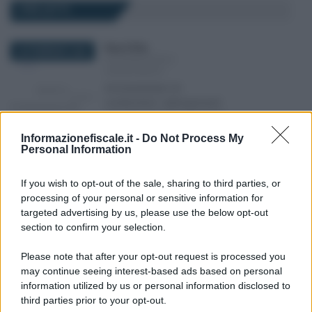
I PIÙ LETTI
Rosy D’Elia
-
28 FEBBRAIO 2020
DICHIARAZIONI E
ADEMPIMENTI
Amministratori di
condominio: adempimenti
con utenza unica telematica
Informazionefiscale.it -
Do Not Process My
Personal Information
Anna Maria D’Andrea
-
17 SETTEMBRE 2025
DICHIARAZIONI E
If you wish to opt-out of the sale, sharing to third parties, or
ADEMPIMENTI
processing of your personal or sensitive information for
Bonus casa 2025, in
targeted advertising by us, please use the below opt-out
scadenza la comunicazione
section to confirm your selection.
ENEA
Please note that after your opt-out request is processed you
may continue seeing interest-based ads based on personal
Giuseppe Guarasci
-
5 MAGGIO 2019
information utilized by us or personal information disclosed to
DICHIARAZIONI E
ADEMPIMENTI
third parties prior to your opt-out.