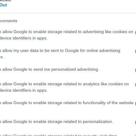
Out
consents
o allow Google to enable storage related to advertising like cookies on
evice identifiers in apps.
o allow my user data to be sent to Google for online advertising
s.
F ritiene possibile il concorso tra le
3 e 4 Dlgs n. 74/2000, nei casi in cui
to allow Google to send me personalized advertising.
tte fraudolente riconducibili,
o allow Google to enable storage related to analytics like cookies on
le altre previsioni normative, confluite
evice identifiers in apps.
ma dichiarazione.
o allow Google to enable storage related to functionality of the website
essione
“
mezzi fraudolenti
”
, la GdF – nella
 richiama i precedenti orientamenti
o allow Google to enable storage related to personalization.
hanno individuato, con riferimento alla
o allow Google to enable storage related to security, including