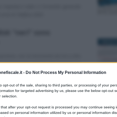
e risposta è stato il Comando generale
corso di
Telefisco 2025
.
isk “neri” sono
1 MAGGIO 2
punisce, con la reclusione da tre a otto
e dichiarazioni relative alle imposte sui
ementi attivi per un ammontare inferiore
nefiscale.it -
Do Not Process My Personal Information
ivi fittizi o crediti e ritenute fittizie,
27 APRILE 
to opt-out of the sale, sharing to third parties, or processing of your per
e oggettivamente o soggettivamente
formation for targeted advertising by us, please use the below opt-out s
alsi o di altri mezzi fraudolenti idonei
 selection.
a indurre in errore l’amministrazione
 that after your opt-out request is processed you may continue seeing i
ased on personal information utilized by us or personal information dis