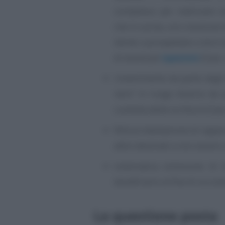
complesso per realizzare si
che in uscita, con creazione 
idonei a prospettare a terzi
di eventuali
ispezioni
(Cass.
rinvenimento da parte degli 
nero” in luogo diverso da q
custodia delle scritture (Cas
fittizia intestazione di rappo
attivi destinati a non essere 
sistematica emissione di t
beneficiario al fine di occul
La questione posta