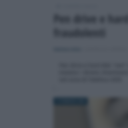
/
Contabilità e impresa
Pen drive e hard
fraudolenti
Gianfranco Antico
-
CONTABILITÀ E IMPRESA
Pen drive e hard disk “neri
insieme i diversi chiariment
nel corso di Telefisco 2025
13 FEBBRAIO 2025