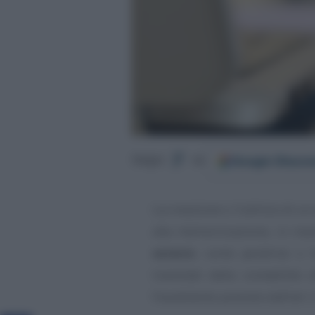
Google
Discov
Segui
su
La creazione o l’utilizzo di u
alla memorizzazione, in man
esterni
, come pendrive o h
transitati dalla contabilità 
fraudolento previsto dall’art. 