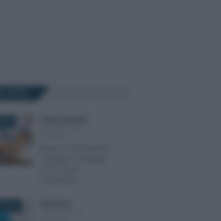
Ù LETTI
Cristina Cherubini
-
2020
CONTABILITÀ E
IMPRESA
Bilancio microimprese:
vantaggi e svantaggi
forma super
semplificata
Rosy D’Elia
-
E 2019
CONTABILITÀ E
IMPRESA