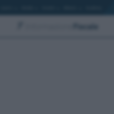
Lavoro
Moduli
Società
Bilancio
Academy