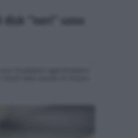
 disk “neri” sono
” sono fraudolenti: approfondiamo
i forniti dalla Guardia di Finanza