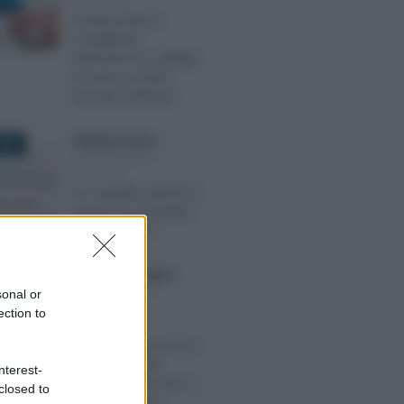
Professionisti e
semplificati:
dietrofront su obbligo
di conto corrente
bancario dedicato
Salvatore Cuomo
-
020
CONTABILITÀ E
IMPRESA
DL Liquidità, articolo 6:
perché non includere
anche il 2019?
Anna Maria D’Andrea
-
2021
CONTABILITÀ E
sonal or
IMPRESA
ection to
Libri sociali,
conservazione presso
il Registro delle
nterest-
Imprese anche per le
closed to
società cessate