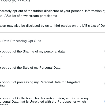
 prior to your opt-out.
 inoltre, subordinata al superamento di
rately opt-out of the further disclosure of your personal information by
23 GIUGNO 
no riferimento all’imposta evasa e agli
he IAB’s list of downstream participants.
posizione anche mediante indicazione di
tion may also be disclosed by us to third parties on the IAB’s List of 
 that may further disclose it to other third parties.
 that this website/app uses one or more Google services and may gath
 caratterizzato da una struttura
“bifasica”
,
l Data Processing Opt Outs
including but not limited to your visit or usage behaviour. You may click 
 la compilazione e la presentazione di
 to Google and its third-party tags to use your data for below specifi
o opt-out of the Sharing of my personal data.
ogle consent section.
’altro la realizzazione di un’
attività
In
di quest’ultima, ove posta in essere da
o opt-out of the Sale of my Personal Data.
bia consapevolezza al momento della
In
 (Cass. n. 15500/2019).
to opt-out of processing my Personal Data for Targeted
ing.
In
o opt-out of Collection, Use, Retention, Sale, and/or Sharing
ersonal Data that Is Unrelated with the Purposes for which it
lected.