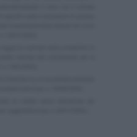
stematicamente il nero, sia in entrata
di specifici codici e procedure di accesso
 dati fraudolentemente alterati nel corso
 n. 13641/2002);
organi di controllo della contabilità “in
uello indicato dal contribuente per la
s. n. 1402/2005);
rti finanziari su cui accreditare elementi
contabilizzati (Cass. n. 13098/2009);
itoli di credito senza indicazione del
tare i pagamenti (Cass. n. 36977/2005).