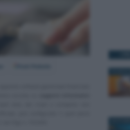
I PI
er
Fonti Preferite
16 LUGLIO 
n apposito software gestionale finalizzato
iera occulta, su
supporti informatici
ard disk, dei ricavi o compensi non
ufficiale, può configurare il
quid pluris
28 OTTOBR
3, del Dlgs n. 74/2000.