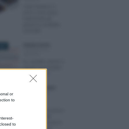
Soldo Business: il
primo conto spese
multi-utente per
gestire la contabilità
aziendale
Salvatore Cuomo
-
020
CONTABILITÀ E
IMPRESA
DL Liquidità, articolo 6:
perché non includere
anche il 2019?
Anna Maria D’Andrea
-
2021
CONTABILITÀ E
sonal or
IMPRESA
ection to
Libri sociali,
conservazione presso
il Registro delle
nterest-
Imprese anche per le
closed to
società cessate