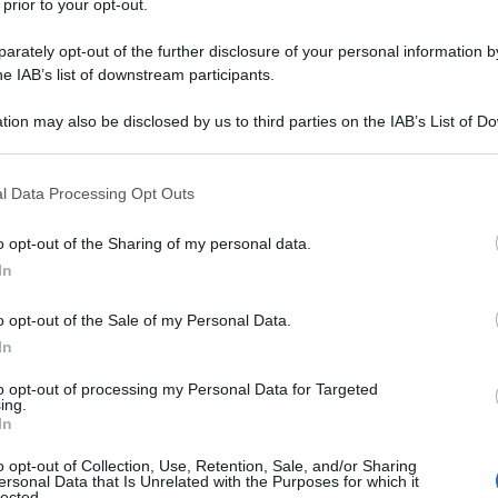
 prior to your opt-out.
rately opt-out of the further disclosure of your personal information by
23 GIUGNO 
he IAB’s list of downstream participants.
i di segreteria
tion may also be disclosed by us to third parties on the IAB’s List of 
 that may further disclose it to other third parties.
tonomia
grazie ad un automatismo che
 that this website/app uses one or more Google services and may gath
este via PEC o a estenuanti code allo
l Data Processing Opt Outs
including but not limited to your visit or usage behaviour. You may click 
 to Google and its third-party tags to use your data for below specifi
o opt-out of the Sharing of my personal data.
ogle consent section.
In
ti come la
Visura Camerale
, disponibile
atuto
, l’
Atto Costitutivo
e gli ultimi
o opt-out of the Sale of my Personal Data.
In
per il download immediato.
to opt-out of processing my Personal Data for Targeted
ing.
e dal titolare, questi documenti sono
In
inando così la corresponsione degli
o opt-out of Collection, Use, Retention, Sale, and/or Sharing
ersonal Data that Is Unrelated with the Purposes for which it
lected.