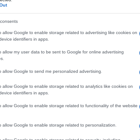
Out
Guida al regime
forfettario
consents
o allow Google to enable storage related to advertising like cookies on
Academy: 50,00 €
evice identifiers in apps.
VEDI SU ACADEMY
o allow my user data to be sent to Google for online advertising
s.
to allow Google to send me personalized advertising.
alle pratiche
azione elettronica
o allow Google to enable storage related to analytics like cookies on
evice identifiers in apps.
o ma di una vera centrale informativa di
o allow Google to enable storage related to functionality of the website
 camerale. Infatti una volta dentro la
o allow Google to enable storage related to personalization.
erificare lo stato di avanzamento delle
o allow Google to enable storage related to security, including