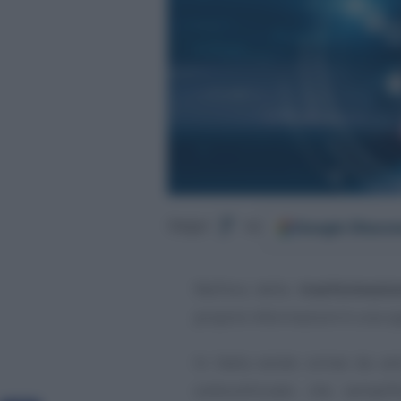
Google
Discov
Segui
su
Nell’era della
trasformazio
proprie informazioni è una op
In Italia esiste ormai da a
sottoutilizzato che sempli