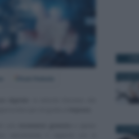
I PI
24 LUGLIO 
er
Fonti Preferite
ne digitale
, la velocità d’accesso alle
portunità e per chi guida un’
impresa
.
nni uno
strumento gratuito
e spesso
3 OTTOBRE
fica radicalmente il rapporto con la