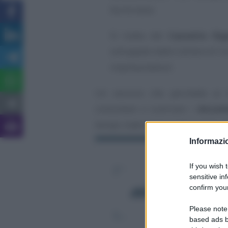
burocrazia.
Si tratta del
Cassetto Digi
sviluppato dalle Camere di Co
impresa.italia.it.
Un servizio che permette ai ti
consultare e scaricare i
docume
tempo reale senza costi e senza a
Informazio
If you wish 
sensitive in
confirm your
Please note
based ads b