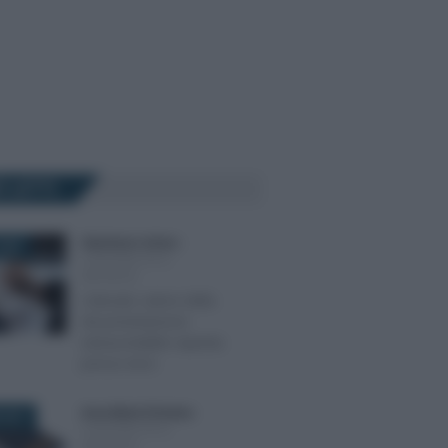
Ù LETTI
Gianfranco Antico
-
2023
CONTABILITÀ E
IMPRESA
L’elevato valore della
documentazione
extracontabile reperita
presso terzi
Anna Maria D’Andrea
-
 2017
CONTABILITÀ E
IMPRESA