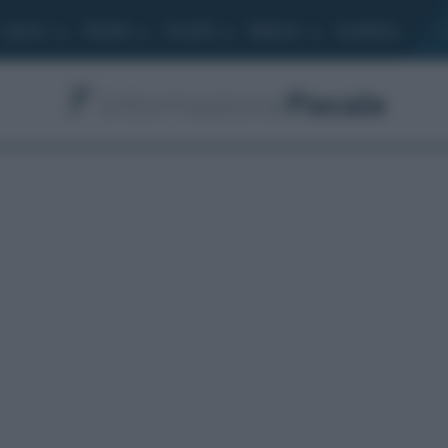
Lavoro
Moduli
Società
Bilancio
Academy