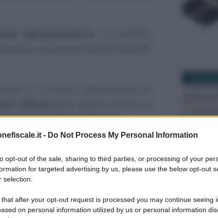
tale dell’Imprenditore
, un prodotto
mmercio e accessibile tramite il portale
1 MAGGIO 2
tolari e ai legali rappresentanti di
nti ufficiali
della propria azienda in
ttese, come la
Visura Camerale
.
nefiscale.it -
Do Not Process My Personal Information
Il corretto
27 APRILE 
to opt-out of the sale, sharing to third parties, or processing of your per
inquadramento INPS del
formation for targeted advertising by us, please use the below opt-out s
socio amministratore
 selection.
Academy: 90,00 €
 that after your opt-out request is processed you may continue seeing i
ased on personal information utilized by us or personal information dis
VEDI SU ACADEMY