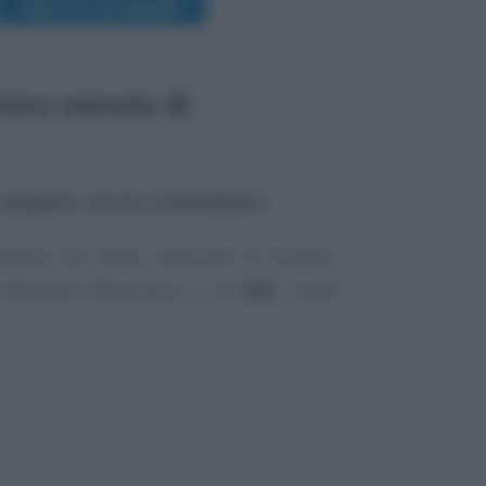
VEDI SU ACADEMY
nico veicolo di
semplice, sicuro e immediato
.
sword ma basta utilizzare le proprie
d’Identità Elettronica, o la
CNS
, Carta