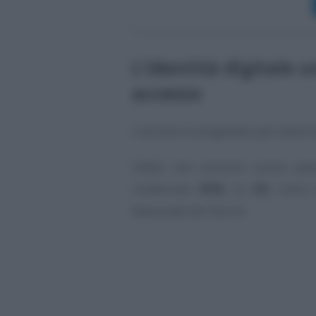
L’identità digitale u
accesso
L’accesso è progettato per essere
Infatti non servono nuove pas
credenziali
SPID
, la
CIE
, Carta 
Nazionale dei Servizi.