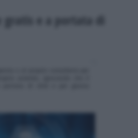
gratis e a portata di
genzia o al proprio consulente per
ropria azienda, ignorando che il
portata di click e per giunta