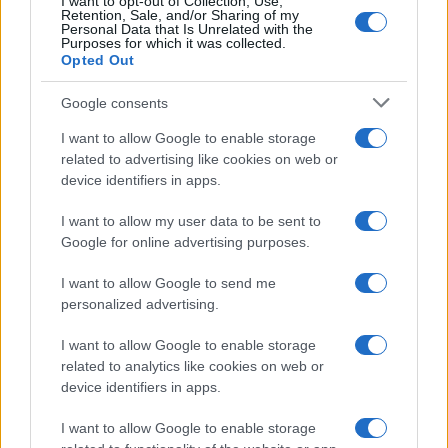
I want to opt-out of Collection, Use,
giudiziale: dall’INPS istruzioni
Retention, Sale, and/or Sharing of my
su domanda, requisiti e
Personal Data that Is Unrelated with the
Purposes for which it was collected.
scadenze
Opted Out
Google consents
I want to allow Google to enable storage
related to advertising like cookies on web or
device identifiers in apps.
Iscriviti alla nostra
NEWSLETTER
I want to allow my user data to be sent to
Google for online advertising purposes.
Resta informato su notizie, aggiornamenti fiscali
I want to allow Google to send me
e moduli scaricabili!
personalized advertising.
I want to allow Google to enable storage
related to analytics like cookies on web or
device identifiers in apps.
I want to allow Google to enable storage
Acconsento al
trattamento dei dati personali
ai sensi degli