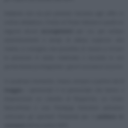
Sebbene non sia più previsto l’accesso agli uffici in
ordine alfabetico, l’invito di Poste Italiane è quello di
seguire alcuni
accorgimenti
per cui, per evitare
assembramenti e tempi di attesa superiori alla
media, si consiglia, ove possibile, di recarsi a ritirare
la pensione in tarda mattinata o durante le ore
pomeridiane privilegiando i giorni successivi ai primi.
In qualsiasi momento, invece, sempre a partire dal
2
maggio
, i pensionati e le pensionate che hanno a
disposizione un Libretto di Risparmio, un Conto
BancoPosta o una Postepay Evolution potranno
utilizzare gli sportelli Postamat per il
prelievo in
contanti
dell’accredito INPS.