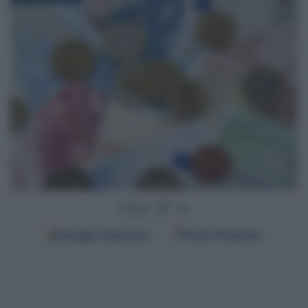
Segui
su
Google
Discover
Fonti Preferite