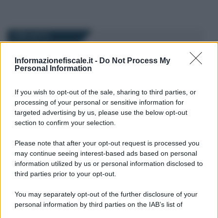
I PIÙ LETTI
Informazionefiscale.it -
Do Not Process My
Francesco Rodorigo
-
PENSIONI
26 FEBBRAIO 2026
Personal Information
Chi può andare in pensione
con Quota 103 e Opzione
If you wish to opt-out of the sale, sharing to third parties, or
Donna nel 2026?
processing of your personal or sensitive information for
targeted advertising by us, please use the below opt-out
section to confirm your selection.
Francesco Rodorigo
-
PENSIONI
15 NOVEMBRE 2023
Tredicesima pensionati 2023:
Please note that after your opt-out request is processed you
quando arriva? La data di
may continue seeing interest-based ads based on personal
pagamento e le regole per il
information utilized by us or personal information disclosed to
calcolo
third parties prior to your opt-out.
You may separately opt-out of the further disclosure of your
Francesco Rodorigo
-
PENSIONI
31 OTTOBRE 2022
personal information by third parties on the IAB’s list of
Riscatto e ricongiunzione
downstream participants.