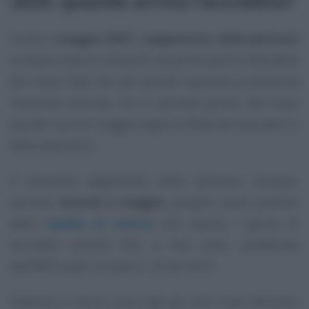
2025: quando arriva l’accredito?
Anche a
maggio 2025
il
pagamento delle pensioni
arriverà come di consueto nel primo giorno bancabile
del mese. Data che per quanto riguarda la prossima
mensilità coincide con il secondo giorno del mese
poiché il primo maggio segna la festa dei lavoratori e
delle lavoratrici.
Il prossimo pagamento delle pensioni, dunque,
arriverà
venerdì 2 maggio
, proprio come previsto
dalla
tabella di marcia
che riporta i giorni di
accredito previsti fino a fine anno, pubblicata
dall’INPS nella circolare n. 23 del 2025.
Febbraio e marzo sono stati gli unici mesi dell’anno