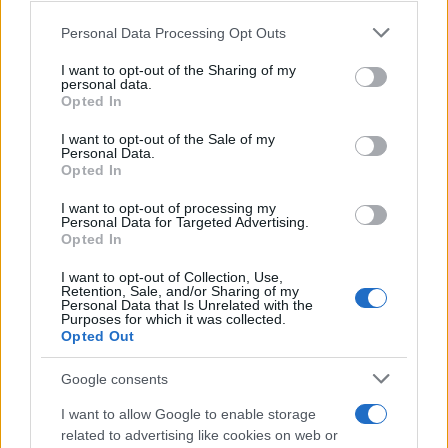
contributi: nuovi chiarimenti
INPS per i dipendenti pubblici
Personal Data Processing Opt Outs
This information may also be disclosed by us to third parties
on the IAB’s List of Downstream Participants that may further
I want to opt-out of the Sharing of my
disclose it to other third parties.
personal data.
Opted In
Alessio Mauro
-
PENSIONI
31 GENNAIO 2024
Please note that this website/app uses one or more Google
Pagamento pensioni
services and may gather and store information including but
I want to opt-out of the Sale of my
febbraio 2024: data unica
Personal Data.
not limited to your visit or usage behaviour. You may click to
per l’accredito INPS tramite
Opted In
grant or deny consent to Google and its third-party tags to
Poste e banche
use your data for below specified purposes in below Google
I want to opt-out of processing my
consent section.
Personal Data for Targeted Advertising.
Opted In
Tommaso Gavi
-
PENSIONI
19 GENNAIO 2021
Morte pensionato, INPS: il
I want to opt-out of Collection, Use,
Retention, Sale, and/or Sharing of my
recupero dei crediti
Personal Data that Is Unrelated with the
pignoratizi è automatico
Purposes for which it was collected.
Opted Out
Google consents
I want to allow Google to enable storage
related to advertising like cookies on web or