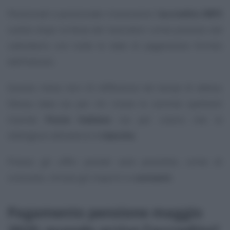
Pensionati e pensionate riceveranno l’
accredito INPS
subito dopo la festa dei lavoratori come previsto dal
calendario con tutte le date di pagamento fornito
dall’Istituto.
Questo mese non c’è differenza nei tempi di attesa.
Stessa data sia per chi riceve le somme spettanti
tramite
Poste Italiane
sia per coloro che le
ottengono attraverso le
banche
.
Presso gli uffici postali sarà possibile, come di
consueto, ritirare gli importi in
contanti
.
Pagamento pensione maggio