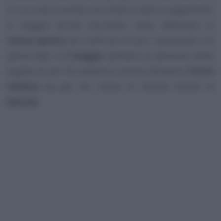
in cui erano previste due diverse date di pagamento.
A maggio quindi l’accredito viene effettuato lo
stesso giorno
nei confronti di tutti i pensionati e le
pensionate. Il
2 maggio
pertanto la pensione viene
pagata sia per chi ottiene le somme attraverso
Poste
Italiane
sia per chi, invece, le ottiene tramite le
banche
.