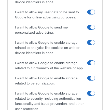
device identifiers in apps.
Iscriviti alla nostra
NEWSLETTER
I want to allow my user data to be sent to
Google for online advertising purposes.
Resta informato su notizie, aggiornamenti fiscali
I want to allow Google to send me
e moduli scaricabili!
personalized advertising.
I want to allow Google to enable storage
related to analytics like cookies on web or
device identifiers in apps.
I want to allow Google to enable storage
Acconsento al
trattamento dei dati personali
ai sensi degli
related to functionality of the website or app.
articoli 13-14 del GDPR 2016/679.
I want to allow Google to enable storage
related to personalization.
I want to allow Google to enable storage
Informazione Fiscale S.r.l. - P.I. / C.F.: 13886391005
related to security, including authentication
Testata giornalistica iscritta presso il Tribunale di Velletri al n°
functionality and fraud prevention, and other
14/2018
|
Iscrizione ROC n. 31534/2018
user protection.