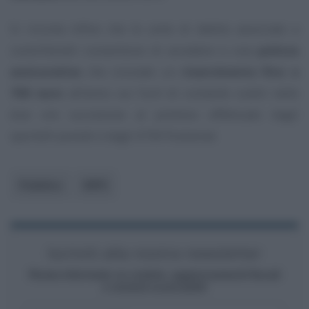
Si ricorda infine che le carte di debito associate a
conti/libretti consentono di accedere a una
polizza
assicurativa
che concede un
risarcimento fino a
700 euro
all’anno sui furti di contante subiti nelle
due ore successive al prelievo effettuato dagli
sportelli postali e dagli ATM Postamat.
Pubblico
INPS
Iscriviti alla nostra newsletter
Resta informato su notizie, aggiornamenti fiscali
e moduli scaricabili!