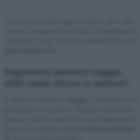
Come previsto dalla Legge di Bilancio, per il 2025
l’importo è adeguato all’inflazione, con
rivalutazione
piena (dello 0,8 per cento) per i trattamenti fino a
4
volte il minimo
INPS.
Pagamento pensioni maggio
2025: come ritirare in contanti
A partire da venerdì
2 maggio
i pensionati e le
pensionate che ricevono trattamenti pensionistici,
assegni, pensioni e indennità di accompagnamento
tramite Poste Italiane possono
ritirare in contanti
gli importi accreditati dall’INPS.