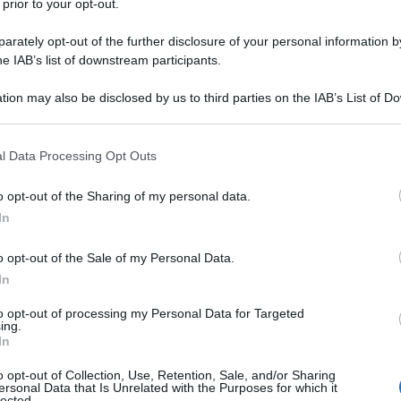
 prior to your opt-out.
Francesco 
al
sistema di scambio dei dati fiscali
23 NOVEMB
COMUNICA
te questi Paesi sono chiamati
Paradisi
SPESOM
rately opt-out of the further disclosure of your personal information by
Lipe 202
he IAB’s list of downstream participants.
ed istruzi
comunica
tion may also be disclosed by us to third parties on the IAB’s List of 
ene costantemente aggiornato. Secondo
trimestral
 that may further disclose it to other third parties.
io Europeo del 10 ottobre 2025, passano
 that this website/app uses one or more Google services and may gath
l Data Processing Opt Outs
erative a fini fiscali:
including but not limited to your visit or usage behaviour. You may click 
 to Google and its third-party tags to use your data for below specifi
o opt-out of the Sharing of my personal data.
ogle consent section.
In
o opt-out of the Sale of my Personal Data.
In
to opt-out of processing my Personal Data for Targeted
ing.
In
o opt-out of Collection, Use, Retention, Sale, and/or Sharing
ersonal Data that Is Unrelated with the Purposes for which it
lected.