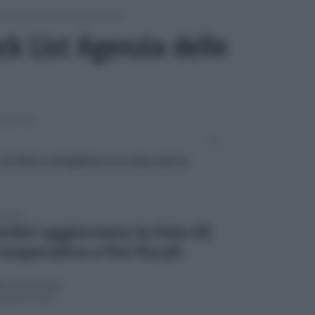
omunicazioni IVA e spesometro
ck List Agenzia delle
SOMETRO
 la lista completa e a cosa serve