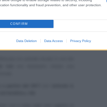
cation functionality and fraud prevention, and other user protection.
 di
Antigua e Barbuda
, a seguito delle
dall’UE sul fronte delle riforme volte a
CONFIRM
ale, come già previsto nel 2024 per
sole Turks e Caicos.
Data Deletion
Data Access
Privacy Policy
ffettuate con aziende situate in uno dei
k List
era necessario inviare una
ntrate.
o a partire dal 2017
con l’
articolo 4,
22/10/2016 n. 193
.
Black List è stata negli anni oggetto di