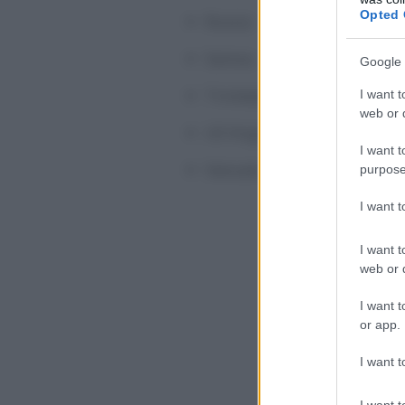
Opted 
Russia
Samoa
Google 
Trinidad e Tobago
I want t
web or d
US Virgin Islands
I want t
Vanuatu
purpose
I want 
I want t
web or d
I want t
or app.
I want t
I want t