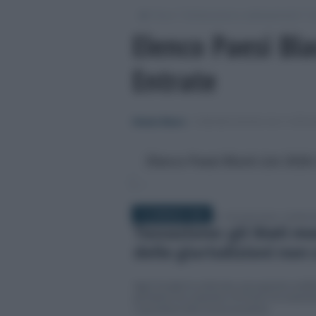
/
/
/
Fisco
Dichiarazioni e adempimenti
C
Elenco Paesi Bla
Entrate
Alessio Mauro
-
COMUNICAZIONI IVA E SPE
Elenco Paesi Black List 2026:
16 GENNAIO 2026