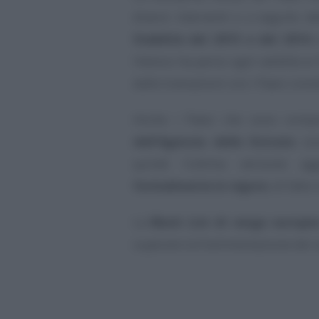
diversi interventi e a seguito d
Stabilità del 2015 e del 2016
e
l’elenco ha perso ogni validità ai 
dalle transazioni con i Paesi consi
Anche i Paesi che sono compres
dell’Agenzia delle Entrate
son
quindi l’ultima versione a
formalmente in vigore
, di fatto
La
Black List di rango europe
superare la frammentazione dei va