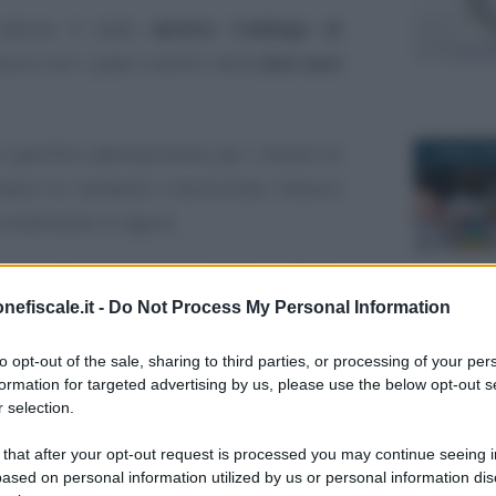
interno è stato
abolito l’obbligo di
ioni con i paesi inseriti nella
lista nera
 specifico adempimento per i titolari di
7 APRILE 2
ori ivi residenti o domiciliati, l’elenco
ormalmente in vigore.
to i Paesi presenti nell’
elenco Black
nefiscale.it -
Do Not Process My Personal Information
 aggiornato in base ai decreti ministeriali
7 SETTEMB
empimenti per chi opera con operatori
to opt-out of the sale, sharing to third parties, or processing of your per
lata.
formation for targeted advertising by us, please use the below opt-out s
 selection.
Entrate è l’elenco degli Stati che hanno
 that after your opt-out request is processed you may continue seeing i
i
che prevedono tasse molto basse e che
ased on personal information utilized by us or personal information dis