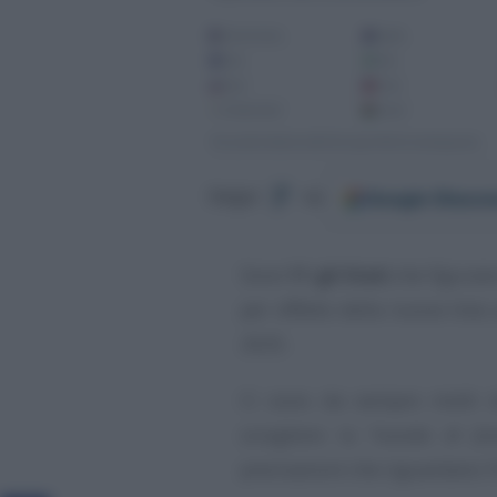
Google
Discov
Segui
su
Sono
11 gli Stati
che figurano
per effetto della nuova lista
2025.
Ci sono da sempre molti 
sciogliere la
“nuvola di fu
precisazioni che riguardano l’I