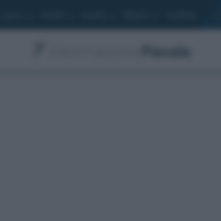
Lavoro
Moduli
Società
Bilancio
Academy