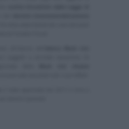
elle
novità introdotte dalla Legge di
 del
decreto internazionalizzazione
fini della deducibilità dei costi derivanti
derati Paradisi Fiscali.
i all’interno dell’
elenco Black List
o soggetti a normale tassazione. Se
ggiornata della
Black List rimane
 ne sono stati annullati tutti i suoi effetti.
o
è stata approvata nel 2017 e mira a
ri elenchi nazionali.