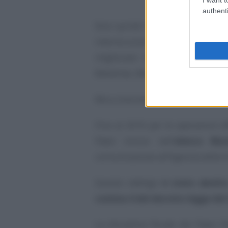
authenti
Esce quindi dalla lista lo Stato
interlocuzioni positive avviate 
migliorare la governance fisc
Bahamas, Belize, Seychelles e le i
Ma a cosa serve la Black List?
Fino al 2016 per le operazioni e
Paesi inclusi nell’
elenco Blac
comunicazione all’Agenzia delle E
Questo obbligo
è stato abolit
comma 4 del decreto legge del 
La disciplina fiscale dei Paesi 