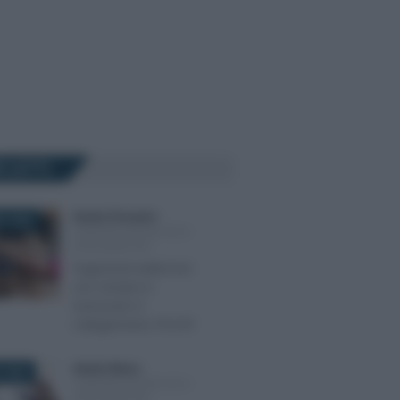
Ù LETTI
Sandra Pennacini
-
O 2026
COMUNICAZIONI IVA E
SPESOMETRO
Pagamenti elettronici:
non sempre è
necessario il
collegamento POS-RT
Alessio Mauro
-
 2026
COMUNICAZIONI IVA E
SPESOMETRO