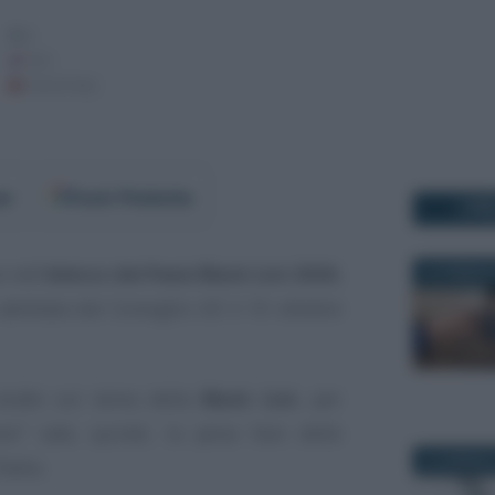
er
Fonti Preferite
I PI
 nell’
elenco dei Paesi Black List 2026
,
24 FEBBRAI
 adottata dal Consiglio UE il 10 ottobre
dubbi sul tema della
Black List
, per
mo”
vale, quindi, la pena fare delle
23 GENNAIO
talia.