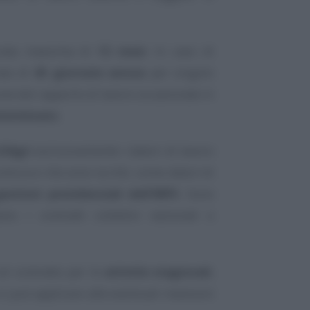
urata massima di
12 mesi
. In caso di
ata di
45 giornate annue
per singolo
one del rapporto di lavoro occasionale in
terminato
.
LOAgri
esclusivamente i datori di lavoro
oltura e che sono iscritti, come datori di
estioni previdenziali dell’INPS
. Sono
no i contratti collettivi nazionali e
 di contratto per le
attività stagionali
,
 si può applicare alle eventuali mansioni