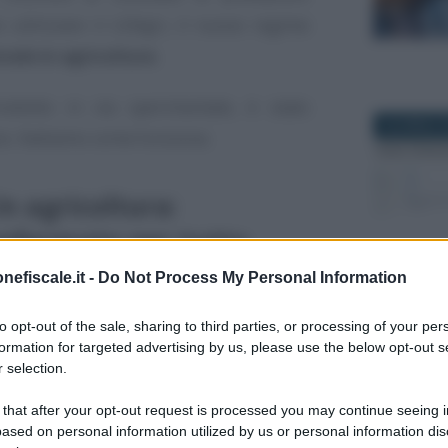
 utilizzare il LOAgri, il nuovo regime
nale in agricoltura
.
trodotto in via sperimentale, è stato
28 APRILE 
no. Vediamo come funziona.
n agricoltura:
onfermato per tutto
nefiscale.it -
Do Not Process My Personal Information
26 MAGGIO 
to opt-out of the sale, sharing to third parties, or processing of your per
legge: dopo la conclusione dell’iter
formation for targeted advertising by us, please use the below opt-out s
blicato in Gazzetta Ufficiale. La legge n.
 selection.
ovità volte alla semplificazione e la
22 NOVEMB
 that after your opt-out request is processed you may continue seeing i
i in materia di attività economiche e di
ased on personal information utilized by us or personal information dis