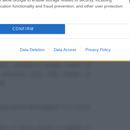
azioni agricole
di lavoro subordinato
cation functionality and fraud prevention, and other user protection.
si intendono quelle attività di natura
superiore a
45 giornate effettive
in un
CONFIRM
ese da:
Data Deletion
Data Access
Privacy Policy
di alcune prestazioni previdenziali o
-COLL, mobilità in deroga, reddito di
 inclusione, CIGO, CIGS, assegni di
O);
que anni di età impegnati in un ciclo di
ssi al lavoro esterno e soggetti in