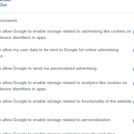
Out
consents
o allow Google to enable storage related to advertising like cookies on
evice identifiers in apps.
o allow my user data to be sent to Google for online advertising
s.
to allow Google to send me personalized advertising.
all’articolo 23 della citata legge, tale
do di iniziale applicazione anche a
tutto
o allow Google to enable storage related to analytics like cookies on
evice identifiers in apps.
 euro.
o allow Google to enable storage related to functionality of the website
ntratto LOAgri?
o allow Google to enable storage related to personalization.
 circolare n. 102/2023 con le prime
o allow Google to enable storage related to security, including