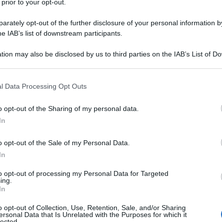
 prior to your opt-out.
le imprese.
rately opt-out of the further disclosure of your personal information by
izioni in materia di
lavoro occasionale
he IAB’s list of downstream participants.
per un altro anno del
contratto LOAgri
,
tion may also be disclosed by us to third parties on the IAB’s List of 
casionale in agricoltura introdotto in via
 that may further disclose it to other third parties.
 that this website/app uses one or more Google services and may gath
l Data Processing Opt Outs
including but not limited to your visit or usage behaviour. You may click 
amo, le imprese del settore agricolo non
 to Google and its third-party tags to use your data for below specifi
o opt-out of the Sharing of my personal data.
ogle consent section.
correre al
contratto di prestazioni
In
tilizzare il LOAgri.
o opt-out of the Sale of my Personal Data.
In
introdotto con l’obiettivo di garantire la
e agricole e facilitare il reperimento di
to opt-out of processing my Personal Data for Targeted
ing.
ali.
In
o opt-out of Collection, Use, Retention, Sale, and/or Sharing
ersonal Data that Is Unrelated with the Purposes for which it
lected.