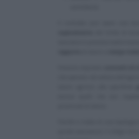
semilibertà.
Il contratto può avere una d
superamento
del limite di dur
lavoratore è prevista trasformazi
rapporto
di lavoro a
tempo inde
Possono stipulare
contratti di 
che operano nel settore dell’agric
lavoro agricoli, alle specifiche
g
esclusi quelli che non rispetta
provinciali di lavoro.
Poiché si tratta di una tipologia
quindi lavorazioni, il LOAgri non