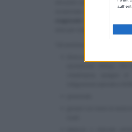
istruzioni operative, come
prest
authenti
occasionale a tempo determinato 
stagionale
con una durata non 
anno per singolo lavoratore.
Tali prestazioni possono essere r
disoccupati e percettori 
assistenziali (NASpI, DIS
cittadinanza, assegno di
integrazione salariale e ISCR
pensionati;
giovani con meno di venticin
studi;
detenuti o internati amme