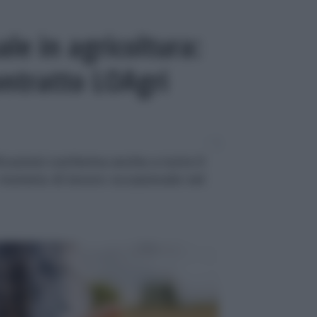
le in agricoltura:
ontratto LOAgri
icazioni conferma anche a tutto il
 materia di lavoro occasionale nel