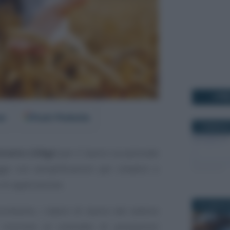
I PI
er
Fonti Preferite
7 FEBBRAIO
tratto LOAgri
per il lavoro occasionale
ge con semplificazioni per cittadini e
 di applicazione.
13 LUGLIO 
ordiamo, i datori di lavoro del settore
icorrere al contratto di prestazioni