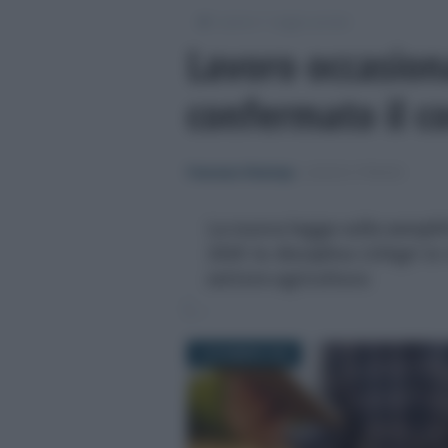
/
/
Lavoro
Leggi e prassi
Lavoro occasiona
confermato il c
Francesco Rodorigo
-
LEGGI E PRASSI
La nuova legge sulle semplif
2025 la disciplina LOAgri in
settore agricoltura
4 DICEMBRE 2025