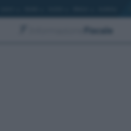
Lavoro
Moduli
Società
Bilancio
Academy