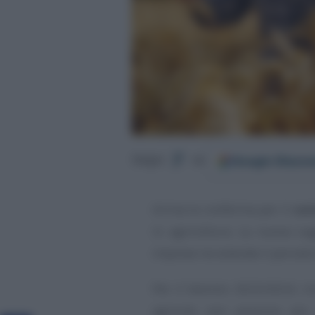
Google
Discov
Segui
su
Arriva la conferma per il
con
in agricoltura. La nuova Leg
imprese ne estende il periodo
Per il biennio 2023/2024, ric
agricolo non possono più r