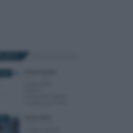
Ù LETTI
Francesco Rodorigo
-
 2025
LEGGI E PRASSI
Contributi INPS
artigiani e
commercianti: aliquote
e scadenze per il 2025
Eleonora Capizzi
-
2021
LEGGI E PRASSI
Contratti a termine,