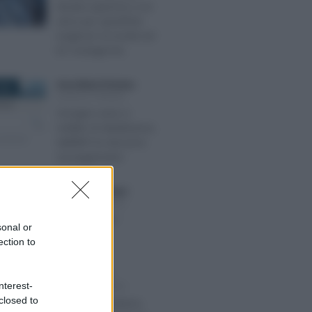
durata superiore a un
anno per specifiche
esigenze: la novità nel
DL Sostegni bis
Anna Maria D’Andrea
-
2022
LEGGI E PRASSI
Assegno unico e
reddito di cittadinanza,
dall’INPS le istruzioni
sul pagamento
Giuseppe Guarasci
-
2021
LEGGI E PRASSI
Cos’è il CCNL?
sonal or
ection to
Alessio Mauro
-
RE 2018
nterest-
LEGGI E PRASSI
closed to
Libretti al portatore,