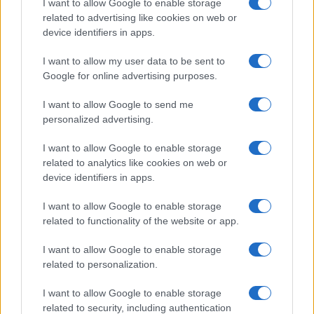
I want to allow Google to enable storage
related to advertising like cookies on web or
device identifiers in apps.
Iscriviti alla nostra
NEWSLETTER
I want to allow my user data to be sent to
Google for online advertising purposes.
Resta informato su notizie, aggiornamenti fiscali
I want to allow Google to send me
e moduli scaricabili!
personalized advertising.
I want to allow Google to enable storage
related to analytics like cookies on web or
device identifiers in apps.
I want to allow Google to enable storage
Acconsento al
trattamento dei dati personali
ai sensi degli
related to functionality of the website or app.
articoli 13-14 del GDPR 2016/679.
I want to allow Google to enable storage
related to personalization.
I want to allow Google to enable storage
Informazione Fiscale S.r.l. - P.I. / C.F.: 13886391005
related to security, including authentication