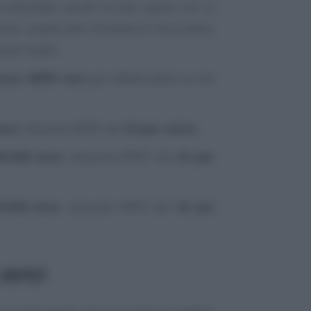
a
andrebbe quindi di pari passo con la
di, stando alle richieste di Forza Italia,
uesto modo:
 euro
:
IRPEF zero
per effetto della no tax
euro
: aliquota IRPEF del
23 per cento
;
60.000 euro
: aliquota IRPEF del
33 per
0.000 euro
: aliquota IRPEF del
43 per
 IRPEF