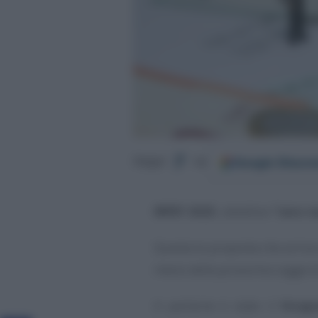
Google
Discov
Segui
su
IRPEF 2025
, obiettivo
“zero t
Questa la proposta che arriva 
menù della prossima Legge di
A parlarne è stato il
Vicep