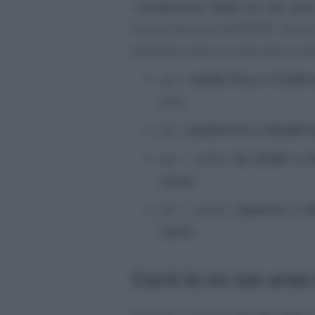
L’
estensione della no tax are
nuova revisione dell’IRPEF che quin
potrebbe essere strutturata in q
per i
redditi fino a 12.000
area;
per i
redditi fino a 28.000 
per i redditi
da 28.001 a 
cento
;
per i redditi
superiori a 6
cento
.
Cos’è la no tax area