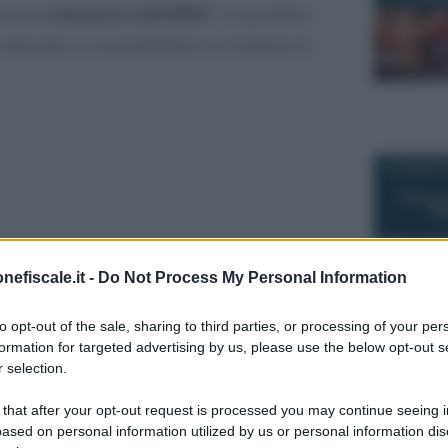
a nuova
riduzione dell’IRPEF
. In parallelo
aliquote, si va profilando la richiesta di
14 AGOSTO
nefiscale.it -
Do Not Process My Personal Information
22 GIUGNO 
to opt-out of the sale, sharing to third parties, or processing of your per
formation for targeted advertising by us, please use the below opt-out s
 selection.
 that after your opt-out request is processed you may continue seeing i
ased on personal information utilized by us or personal information dis