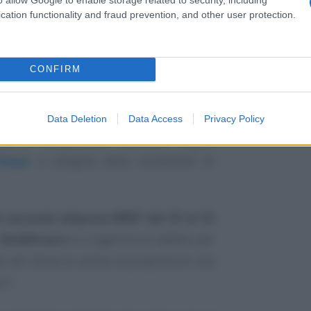
cation functionality and fraud prevention, and other user protection.
CONFIRM
Data Deletion
Data Access
Privacy Policy
e il Vicepremier Antonio Tajani,
Tempo
a margine della convention di
a seconda aliquota IRPEF dal 35 al 33
a
60.000 euro
lo scaglione di reddito per
olo del Governo anche la proposta di una
ro”.