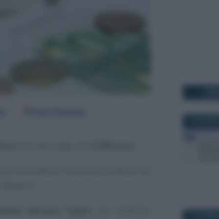
I PI
er
Fonti Preferite
10 DICEMBR
asse”
fino alla soglia di
12.000 euro
.
da Forza Italia e che punta a entrare nel
 Bilancio.
remier Antonio Tajani
, che conferma
10 DICEMBR