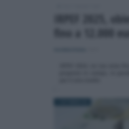
/
/
/
Fisco
Imposte
Irpef
IRPEF 2025, obie
fino a 12.000 e
Anna Maria D’Andrea
-
IRPEF
IRPEF 2024, no tax area fin
proposte in campo, in paral
per il ceto medio
11 SETTEMBRE 2024