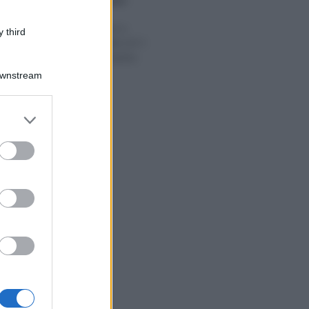
Giuseppe Guarasci
-
 2017
IRPEF
Irpef: scaglioni e
 third
aliquote redditi 2017.
La guida completa
Downstream
er and store
to grant or
ed purposes