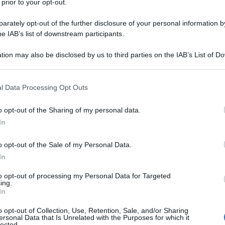
 prior to your opt-out.
3 OTTOBRE
ti sulle ultime novità fiscali e del
rately opt-out of the further disclosure of your personal information by
i gratuitamente al
canale YouTube
he IAB’s list of downstream participants.
tion may also be disclosed by us to third parties on the IAB’s List of 
 that may further disclose it to other third parties.
 that this website/app uses one or more Google services and may gath
l Data Processing Opt Outs
including but not limited to your visit or usage behaviour. You may click 
ISCRIVITI SUBITO
 to Google and its third-party tags to use your data for below specifi
o opt-out of the Sharing of my personal data.
ogle consent section.
In
o opt-out of the Sale of my Personal Data.
o “zero tasse” fino a
In
to opt-out of processing my Personal Data for Targeted
ing.
In
oro di messa a punto della
Legge di
o opt-out of Collection, Use, Retention, Sale, and/or Sharing
conferme che arriva è relativa agli
ersonal Data that Is Unrelated with the Purposes for which it
lected.