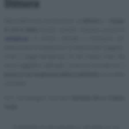
Dimora
Nella definizione da dizionario la
dimora
è il
luogo
in cui si abita
. Questo concetto rimanda a quello di
residenza
: la dimora abituale è necessaria per
determinare la residenza di un determinato soggetto,
come si legge nell’articolo 43 del Codice Civile. Ma
senza l’aggettivo “abituale”, la dimora coincide con il
posto in cui la persona abita o permane
, in un dato
momento.
Ecco, nel dettaglio, cosa dice l
’articolo 43
del
Codice
Civile
:
“Il domicilio di una persona è nel luogo in cui