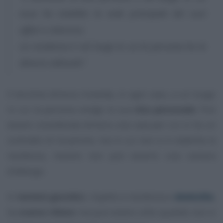
essa ha stabilito la sede principale dei suoi
affari e interessi.
La residenza è nel luogo in cui la persona ha la
dimora abituale”
.
Il termine dimora rimanda, in ogni caso, a un luogo
in cui la persona svolge la sua
vita personale
. Può
essere considerata dimora una casa per cui si ha un
contratto di locazione, ma in cui non si è stabilita la
residenza, mentre non può esserlo una camera
d’albergo.
In
termini giuridici
, rispetto a residenza e
domicilio
,
ha
scarso rilievo
ma può essere utile quando non si