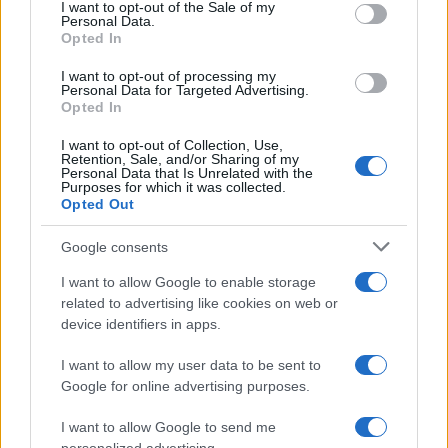
services and may gather and store information including but
I want to opt-out of the Sale of my
Personal Data.
not limited to your visit or usage behaviour. You may click to
Anna Maria D’Andrea
-
LEGGI E PRASSI
Opted In
grant or deny consent to Google and its third-party tags to
Bonus prima casa anche sul mutuo: chi può accedere al Fondo
use your data for below specified purposes in below Google
I want to opt-out of processing my
Consap
consent section.
Personal Data for Targeted Advertising.
Opted In
I want to opt-out of Collection, Use,
Alessio Mauro
-
IMPOSTE DI REGISTRO, IPOTECARIE E CATASTALI
Retention, Sale, and/or Sharing of my
Personal Data that Is Unrelated with the
L’importante differenza tra prima casa ed abitazione principale
Purposes for which it was collected.
ai fini fiscali
Opted Out
Google consents
I want to allow Google to enable storage
related to advertising like cookies on web or
device identifiers in apps.
Iscriviti alla nostra
NEWSLETTER
I want to allow my user data to be sent to
Google for online advertising purposes.
Resta informato su notizie, aggiornamenti fiscali
I want to allow Google to send me
e moduli scaricabili!