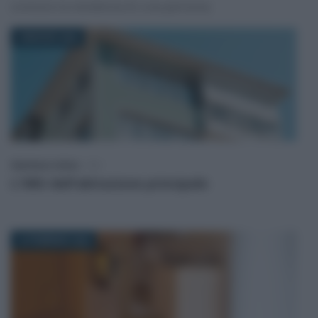
conosce la residenza di una persona.
4 MAGGIO 2026
Gianfranco Antico
-
IMU
L’IMU dell’abitazione principale
16 FEBBRAIO 2026