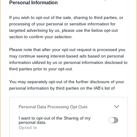
Personal Information
If you wish to opt-out of the sale, sharing to third parties, or
processing of your personal or sensitive information for
targeted advertising by us, please use the below opt-out
section to confirm your selection.
Please note that after your opt-out request is processed you
may continue seeing interest-based ads based on personal
information utilized by us or personal information disclosed to
third parties prior to your opt-out.
You may separately opt-out of the further disclosure of your
personal information by third parties on the IAB’s list of
downstream participants.
I PIÙ LETTI
Personal Data Processing Opt Outs
This information may also be disclosed by us to third parties
on the IAB’s List of Downstream Participants that may further
I want to opt-out of the Sharing of my
Gianfranco Antico
-
IMU
disclose it to other third parties.
personal data.
L’IMU dell’abitazione principale
Opted In
Please note that this website/app uses one or more Google