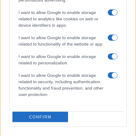
personalized advertising.
I want to allow Google to enable storage
related to analytics like cookies on web or
device identifiers in apps.
I want to allow Google to enable storage
Acconsento al
trattamento dei dati personali
ai sensi degli
related to functionality of the website or app.
articoli 13-14 del GDPR 2016/679.
I want to allow Google to enable storage
related to personalization.
I want to allow Google to enable storage
Informazione Fiscale S.r.l. - P.I. / C.F.: 13886391005
related to security, including authentication
Testata giornalistica iscritta presso il Tribunale di Velletri al n°
functionality and fraud prevention, and other
14/2018
|
Iscrizione ROC n. 31534/2018
user protection.
Redazione e contatti
|
Informativa sulla Privacy
Preferenze privacy
|
Whistleblowing
|
Codice Etico
|
Modello 231
|
ISO
9001:2015
CONFIRM