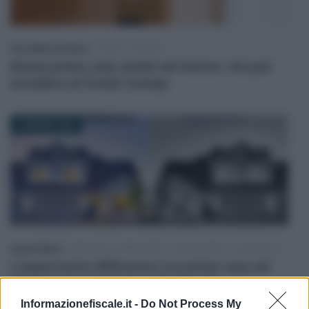
Anna Maria D’Andrea
-
LEGGI E PRASSI
Bonus prima casa anche sul mutuo: chi può
accedere al Fondo Consap
18 MARZO 2025
Alessio Mauro
-
IMPOSTE DI REGISTRO, IPOTECARIE E CATASTALI
L’importante differenza tra prima casa ed
abitazione principale ai fini fiscali
Informazionefiscale.it -
Do Not Process My