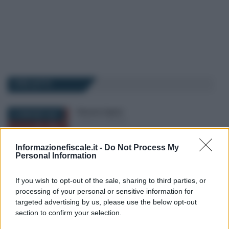
I PIÙ LETTI
Eleonora Capizzi
-
21 MAGGIO 2021
LEGGI E PRASSI
Bonus sportivi nel Decreto
Sostegni bis: requisiti e
Informazionefiscale.it -
Do Not Process My
importo
Personal Information
If you wish to opt-out of the sale, sharing to third parties, or
Francesco Rodorigo
-
3 FEBBRAIO 2026
processing of your personal or sensitive information for
LEGGI E PRASSI
targeted advertising by us, please use the below opt-out
Bonus assunzioni nella ZES:
section to confirm your selection.
via libera alle domande in