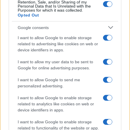
Retention, Sale, and/or Sharing of my
accredito dal 27, ultimo
Personal Data that Is Unrelated with the
Purposes for which it was collected.
mese per molti percettori
Opted Out
Google consents
I want to allow Google to enable storage
related to advertising like cookies on web or
device identifiers in apps.
Iscriviti alla nostra
NEWSLETTER
I want to allow my user data to be sent to
Google for online advertising purposes.
Resta informato su notizie, aggiornamenti fiscali
I want to allow Google to send me
e moduli scaricabili!
personalized advertising.
I want to allow Google to enable storage
related to analytics like cookies on web or
device identifiers in apps.
I want to allow Google to enable storage
Acconsento al
trattamento dei dati personali
ai sensi degli
related to functionality of the website or app.
articoli 13-14 del GDPR 2016/679.