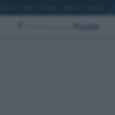
Lavoro
Moduli
Società
Bilancio
Academy