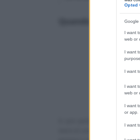
Opted 
Quando si può parl
Google 
I want t
web or d
I want t
purpose
I want 
I want t
web or d
I want t
or app.
Si può parlare di mobbing quan
I want t
lavoro di una serie di azioni che 
I want t