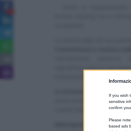
Anche se frequentemente r
12
termine mobbing non si riferisc
occupazione.
La casistica degli atti che poss
è determinata in maniera stab
maltrattamenti, vessazioni, a
ingiustificati superiori alla medi
propria qualifica.
Informazio
Le motivazioni
che possono scat
If you wish 
anche coinvolgere la razza, gli o
sensitive in
confirm your
o politici della persona.
Please note
Nella legislazione italiana
non s
based ads b