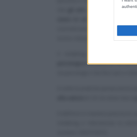
persona e che risultano prolunga
authenti
che
gli atti
, scollegati l’uno da
siano in sé stessi perseguibili
concretizzarsi l’accusa di mobbin
la loro messa in atto costante e r
Il mobbing può arrivare a c
psicologica
da parte di chi ne è
sia psicologici che fisici più o me
A volte le pratiche persecutorie 
alla salute
di chi ne viene reso o
A definire in maniera precisa le ca
mobbing è intervenuta la stori
numero 10037/2015.