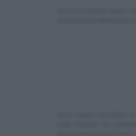
Nel pronunciamento vengono ric
possibile parlare effettivamente d
Questi caratteri permettono di
quelle situazioni che potrebbe
persecuzione sul luogo di lavoro.