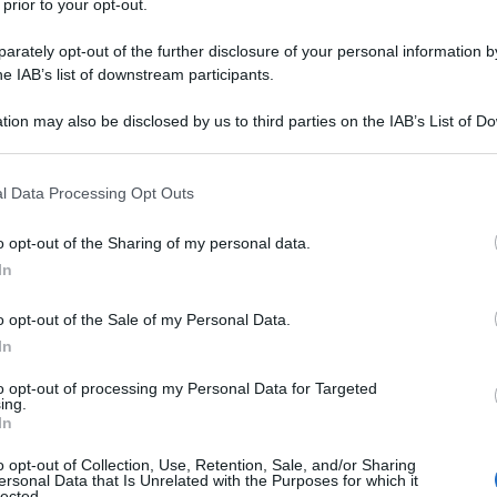
 prior to your opt-out.
are la pratica del mobbing; ciò però non
ti atti non abbia alcuna protezione nel
rately opt-out of the further disclosure of your personal information by
he IAB’s list of downstream participants.
tion may also be disclosed by us to third parties on the IAB’s List of 
 essere considerate come mobbing sono,
 that may further disclose it to other third parties.
tutela contrattuale e extracontrattuale,
 that this website/app uses one or more Google services and may gath
l Data Processing Opt Outs
re situazioni che possono ricadere
including but not limited to your visit or usage behaviour. You may click 
 to Google and its third-party tags to use your data for below specifi
penale.
o opt-out of the Sharing of my personal data.
ogle consent section.
In
ticolo 2087 del codice civile
:
o opt-out of the Sale of my Personal Data.
In
ottare nell’esercizio dell’impresa le
to opt-out of processing my Personal Data for Targeted
ing.
olarità del lavoro, l’esperienza e la
In
 a
tutelare l’integrità fisica e la
o opt-out of Collection, Use, Retention, Sale, and/or Sharing
tori di lavoro
”
ersonal Data that Is Unrelated with the Purposes for which it
lected.