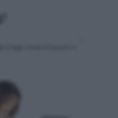
g?
 la legge a tutela di lavoratrici e