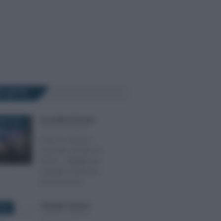
Ù LETTI
Anna Maria D’Andrea
-
BRE 2025
LEGGI E PRASSI
Il DdL IA arriva in
Gazzetta. Novità sul
lavoro, obblighi per
aziende e limiti per i
professionisti
Giuseppe Guarasci
-
2025
LEGGI E PRASSI