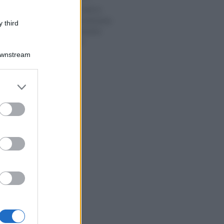
Nuovi codici ATECO
2022: l’aggiornamento
 third
dell’inquadramento
delle imprese
Downstream
er and store
to grant or
ed purposes