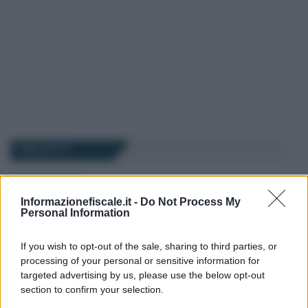
I PIÙ LETTI
Giuseppe Guarasci
-
11 LUGLIO 2017
MODELLO 770
Informazionefiscale.it -
Do Not Process My
Personal Information
Modello 770/2017:
compilazione del
frontespizio
If you wish to opt-out of the sale, sharing to third parties, or
processing of your personal or sensitive information for
targeted advertising by us, please use the below opt-out
Alessio Mauro
-
MODELLO 770
section to confirm your selection.
16 GENNAIO 2021
Modello 770/2021: istruzioni,