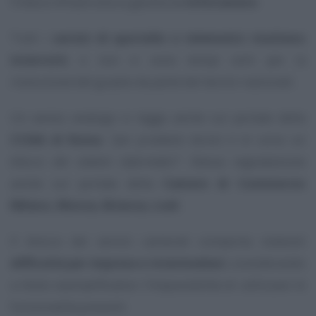
l’intera infrastruttura gestita da
InfoCamere
.
Tutti i
servizi di sportello e telematici risultano
interrotti
, e non vi sono tempi certi per la
risoluzione del guasto da parte dei tecnici nazionali.
Un avviso analogo si legge anche sul portale della
CCIAA di Roma
:
“per problemi tecnici è in corso un
blocco dei sistemi informatici”
. Stessa segnalazione
anche sul portale della
Camere di Commercio
Milano, Monza, Brianza, Lodi
.
Il blocco dei servizi camerali comporta notevoli
difficoltà per imprese e intermediari
, considerando
a titolo esemplificativo l’impossibilità di utilizzare le
funzionalità presenti: