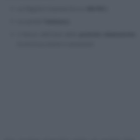
sul Registro Imprese (tra cui
INI-PEC
);
sui portali
Telemaco
;
il blocco dell’invio delle
pratiche telematiche
(ComUnica, bilanci e variazioni).