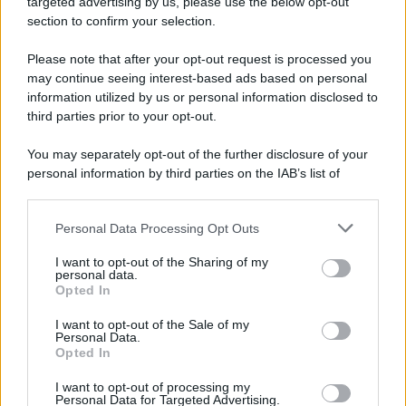
targeted advertising by us, please use the below opt-out
section to confirm your selection.
Rosy D’Elia
-
LAVORO
25 LUGLIO 2023
Taglio del cuneo fiscale per
Please note that after your opt-out request is processed you
gli stipendi in arrivo ad
may continue seeing interest-based ads based on personal
agosto, ma prioritario è il
information utilized by us or personal information disclosed to
rinnovo dei CCNL
third parties prior to your opt-out.
You may separately opt-out of the further disclosure of your
Rosy D’Elia
-
LAVORO
29 DICEMBRE 2025
personal information by third parties on the IAB’s list of
Dall’assegno di inclusione al
downstream participants.
bonus bollette, sostegni
senza limiti per le donne
Personal Data Processing Opt Outs
This information may also be disclosed by us to third parties
vittime di violenza
on the IAB’s List of Downstream Participants that may further
I want to opt-out of the Sharing of my
disclose it to other third parties.
personal data.
Opted In
Please note that this website/app uses one or more Google
Rosy D’Elia
-
LAVORO
18 NOVEMBRE 2020
services and may gather and store information including but
I want to opt-out of the Sale of my
Gender tax, oltre
Personal Data.
not limited to your visit or usage behaviour. You may click to
l’occupazione femminile:
Opted In
grant or deny consent to Google and its third-party tags to
intervista a T. Stefanutto
use your data for below specified purposes in below Google
I want to opt-out of processing my
consent section.
Personal Data for Targeted Advertising.