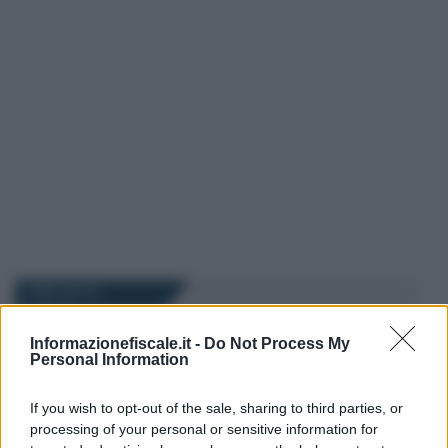
I PIÙ LETTI
Informazionefiscale.it -
Do Not Process My
Lucia Perandini
-
LAVORO
13 MAGGIO 2025
Personal Information
Rischio click day per i bonus
INPS
If you wish to opt-out of the sale, sharing to third parties, or
processing of your personal or sensitive information for