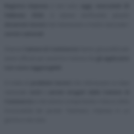
Registro Imprese
e non solo:
oggi, mercoledì 25
febbraio 2026
, si stanno verificando pesanti
disservizi tecnici
che interessano a livello nazionale i
servizi camerali
.
Diverse
Camere di Commercio
hanno già pubblicato
avvisi ufficiali per avvertire l’utenza che
gli applicativi
non sono raggiungibili
.
Si tratta di
problemi tecnici
che interessano su base
nazionale
tutti i servizi erogati dalle Camere di
Commercio
e che stanno comportando il blocco delle
funzionalità dei portali Telemaco, Impresa in un
giorno e non solo.