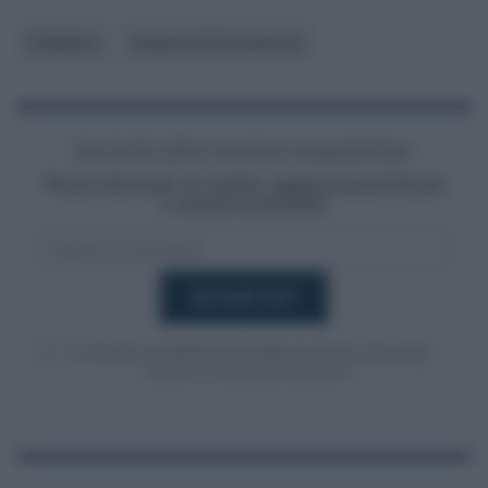
Pubblico
Camera di Commercio
Iscriviti alla nostra newsletter
Resta informato su notizie, aggiornamenti fiscali
e moduli scaricabili!
Acconsento al
trattamento dei dati personali
ai sensi degli
articoli 13-14 del GDPR 2016/679.