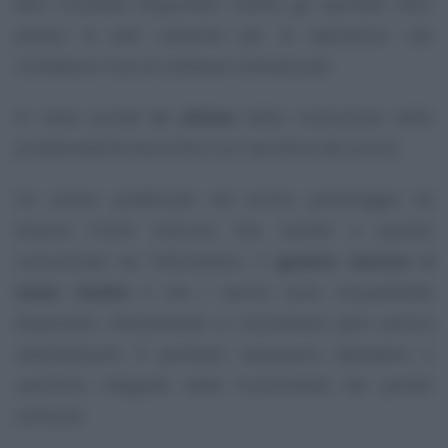
Non risultano disponibili inoltre gli sportelli fisici
presso le sedi camerali per le operazioni che
richiedono l’uso di software centralizzati.
Si resta quindi
in attesa
della risoluzione delle
problematiche tecniche e sul ripristino dei servizi.
Un avviso pubblicato nel primo pomeriggio da
diverse CCIAA informa che, stando a quanto
comunicato da InfoCamere, il
guasto tecnico è
stato risolto
e che i servizi sono nuovamente
disponibili. Attualmente si riscontrano però ancora
rallentamenti. È pertanto necessario attendere il
ripristino integrale delle funzionalità dei portali
camerali.