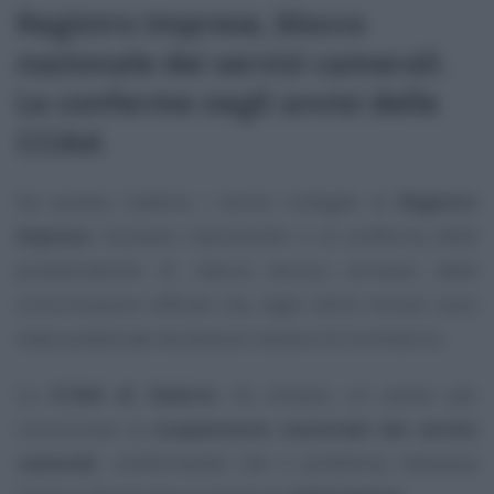
Registro Imprese, blocco
nazionale dei servizi camerali.
Le conferme negli avvisi delle
CCIAA
Da questa mattina i servizi collegati al
Registro
Imprese
risultano inaccessibili e la conferma delle
problematiche di natura tecnica arrivano dalle
comunicazioni ufficiali che, negli ultimi minuti, sono
state pubblicate da diverse Camere di Commercio.
La
CCIAA di Salerno
ha emesso un avviso per
comunicare la
sospensione nazionale dei servizi
camerali
, confermando che il problema interessa