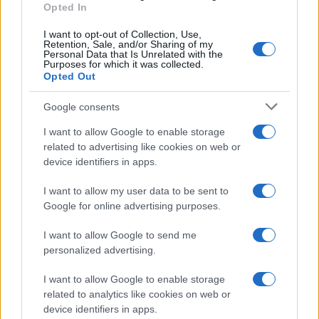
Opted In
Rosy D’Elia
-
LAVORO
6 MARZO 2026
La parità salariale è anche
I want to opt-out of Collection, Use,
Retention, Sale, and/or Sharing of my
una questione di sviluppo e
Personal Data that Is Unrelated with the
di futuro
Purposes for which it was collected.
Opted Out
Google consents
I want to allow Google to enable storage
related to advertising like cookies on web or
device identifiers in apps.
Iscriviti alla nostra
NEWSLETTER
I want to allow my user data to be sent to
Google for online advertising purposes.
Resta informato su notizie, aggiornamenti fiscali
I want to allow Google to send me
e moduli scaricabili!
personalized advertising.
I want to allow Google to enable storage
related to analytics like cookies on web or
device identifiers in apps.