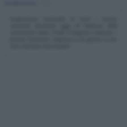
Anna Maria D’Andrea
-
LAVORO
Sospensione nazionale di tutti i servizi
camerali: disservizi oggi 25 febbraio 2026
confermati dalle CCIAA. Il Registro Imprese, i
portali Telemaco, Impresa in un giorno e non
solo risultano inaccessibili