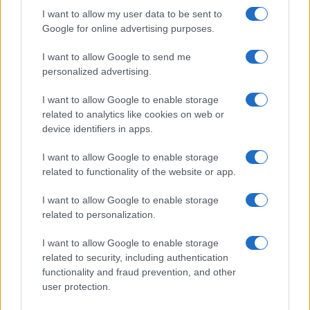
NEWSLETTER
I want to allow my user data to be sent to
Google for online advertising purposes.
Resta informato su notizie, aggiornamenti fiscali
I want to allow Google to send me
e moduli scaricabili!
personalized advertising.
I want to allow Google to enable storage
related to analytics like cookies on web or
device identifiers in apps.
I want to allow Google to enable storage
Acconsento al
trattamento dei dati personali
ai sensi degli
related to functionality of the website or app.
articoli 13-14 del GDPR 2016/679.
I want to allow Google to enable storage
related to personalization.
I want to allow Google to enable storage
Informazione Fiscale S.r.l. - P.I. / C.F.: 13886391005
related to security, including authentication
Testata giornalistica iscritta presso il Tribunale di Velletri al n°
functionality and fraud prevention, and other
14/2018
|
Iscrizione ROC n. 31534/2018
user protection.
Redazione e contatti
|
Informativa sulla Privacy