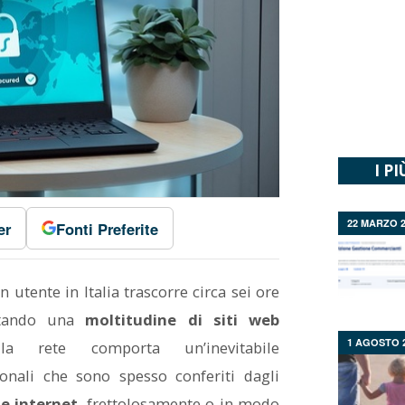
I PI
22 MARZO 2
er
Fonti Preferite
 utente in Italia trascorre circa sei ore
sitando una
moltitudine di siti web
1 AGOSTO 
lla rete comporta un’inevitabile
onali che sono spesso conferiti dagli
ne internet
, frettolosamente o in modo