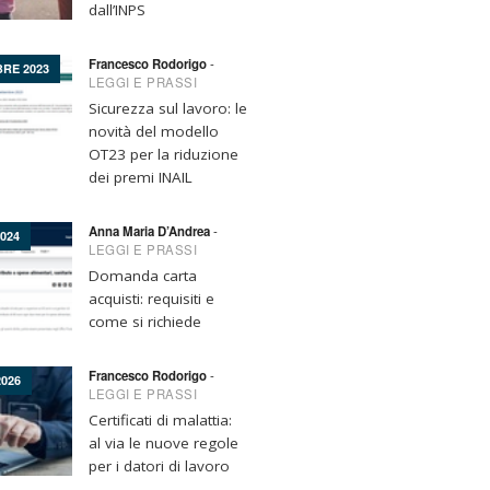
dall’INPS
Francesco Rodorigo
-
BRE 2023
LEGGI E PRASSI
Sicurezza sul lavoro: le
novità del modello
OT23 per la riduzione
dei premi INAIL
Anna Maria D’Andrea
-
024
LEGGI E PRASSI
Domanda carta
acquisti: requisiti e
come si richiede
Francesco Rodorigo
-
026
LEGGI E PRASSI
Certificati di malattia:
al via le nuove regole
per i datori di lavoro