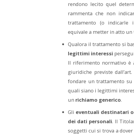
rendono lecito quel determ
rammenta che non indicare
trattamento (o indicarle
equivale a metter in atto un 
Qualora il trattamento si basi
legittimi interessi
perseguit
Il riferimento normativo è
giuridiche previste dall’art
fondare un trattamento su t
quali siano i legittimi inter
un
richiamo generico
.
Gli
eventuali destinatari o
dei dati personali
. Il Tito
soggetti cui si trova a dover