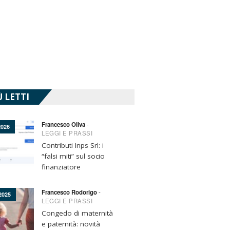
Ù LETTI
Francesco Oliva
-
026
LEGGI E PRASSI
Contributi Inps Srl: i
“falsi miti” sul socio
finanziatore
Francesco Rodorigo
-
2025
LEGGI E PRASSI
Congedo di maternità
e paternità: novità