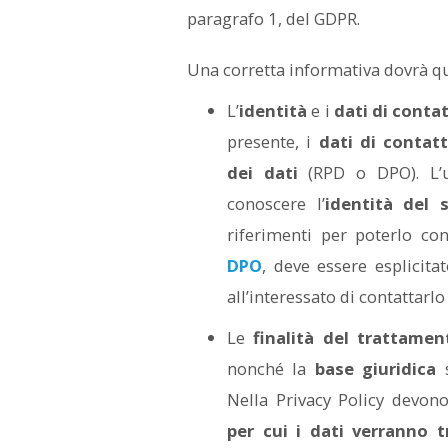
paragrafo 1, del GDPR.
Una corretta informativa dovrà qu
L’
identità
e i
dati di conta
presente, i
dati di contat
dei dati
(RPD o DPO). L’ut
conoscere l’
identità del 
riferimenti per poterlo con
DPO
, deve essere esplicitat
all’interessato di contattarl
Le
finalità del trattamen
nonché la
base giuridica
s
Nella Privacy Policy devon
per cui i dati verranno t