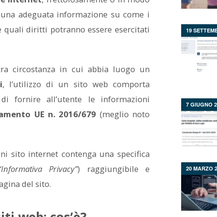
i una adeguata informazione su come i
e quali diritti potranno essere esercitati
19 SETTEM
ltra circostanza in cui abbia luogo un
i
, l’utilizzo di un sito web comporta
 di fornire all’utente le informazioni
7 GIUGNO 2
lamento UE n. 2016/679
(meglio noto
gni sito internet contenga una specifica
“Informativa Privacy”
) raggiungibile e
20 MARZO 2
gina del sito.
siti web: cos’è?