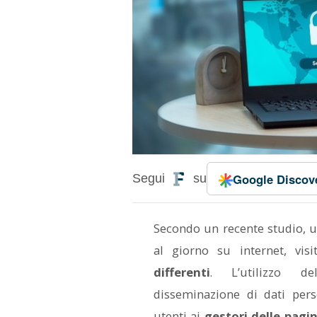
Google
Discov
Segui
su
Secondo un recente studio, un
al giorno su internet, vi
differenti
. L’utilizzo de
disseminazione di dati pers
utenti ai
gestori delle pagi