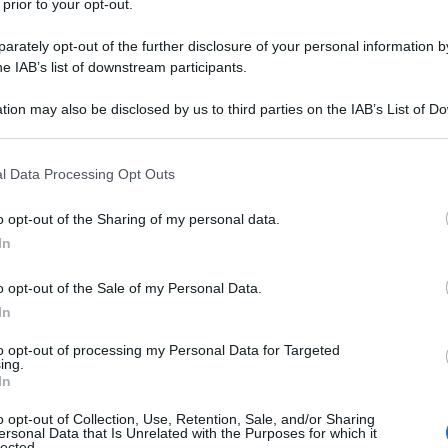
 prior to your opt-out.
o l’
attuale stato giuridico
, laddove
il
rately opt-out of the further disclosure of your personal information by
a
è stato ormai da tempo già chiarito
he IAB’s list of downstream participants.
 indicato che in giudizio spetta al fisco
tion may also be disclosed by us to third parties on the IAB’s List of 
prie contestazioni
.
 that may further disclose it to other third parties.
 that this website/app uses one or more Google services and may gath
l Data Processing Opt Outs
ribuzione dell’onere
including but not limited to your visit or usage behaviour. You may click 
 to Google and its third-party tags to use your data for below specifi
esso tributario
o opt-out of the Sharing of my personal data.
ogle consent section.
In
ale peraltro, naturalmente, la regola
o opt-out of the Sale of my Personal Data.
 dell’onere della prova
dettata dall’art.
In
plicazione della stessa, l’Amministrazione
to opt-out of processing my Personal Data for Targeted
ing.
nei confronti del contribuente, è tenuta a
In
tivi
della propria pretesa.
o opt-out of Collection, Use, Retention, Sale, and/or Sharing
ersonal Data that Is Unrelated with the Purposes for which it
lected.