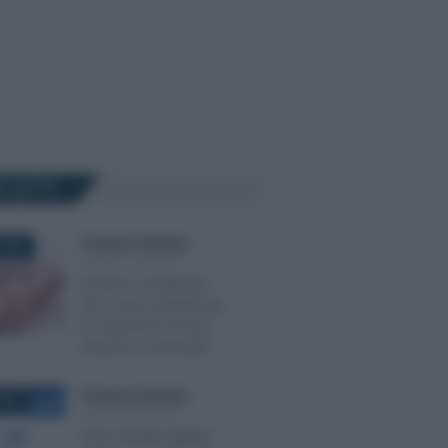
Ù LETTI
Francesco Rodorigo
-
2026
LEGGI E PRASSI
Esonero contributivo
Zes, nuovi requisiti per
le assunzioni al Sud:
importo e domanda
Francesco Rodorigo
-
022
LEGGI E PRASSI
SPID: identità digitale