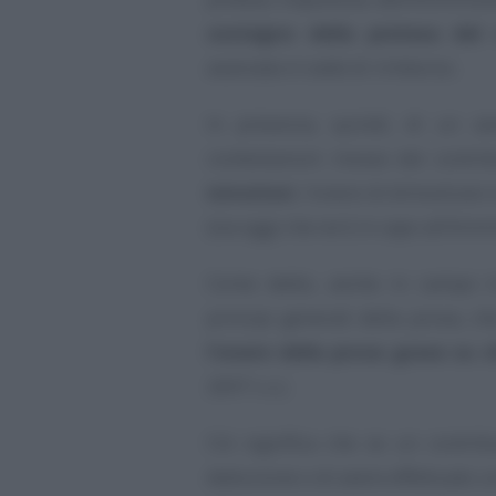
sostegno della pretesa del 
avanzata in sede di rimborso.
In presenza, quindi, di un av
contestazioni mosse dal contrib
istruttori
, l’onere di dimostrare 
(sia oggi che ieri) in capo all’Amm
Come detto, anche in campo tri
principi generali della prova, 
l’onere della prova grava su 
2697 c.c.).
Ciò significa che se un contrib
deduzione o di avere effettuato 