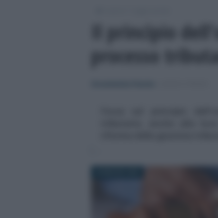
/
/
Lavoro
Leggi e prassi
Il principio del
processo tributa
Giovambattista Palumbo
-
LEGGI E PRASSI
Focus sul principio dell'
tributario, anche alla luc
riforma della giustizia tribu
30 MAGGIO 2023