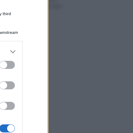
obbligo busta paga?
 third
Downstream
er and store
to grant or
ed purposes