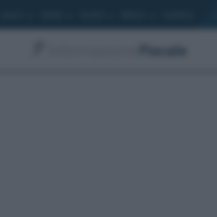
Lavoro
Moduli
Società
Bilancio
Academy