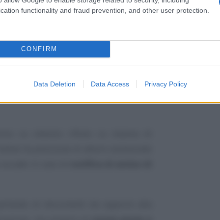
cation functionality and fraud prevention, and other user protection.
 processo tributario, avendo l’avviso una
onendum
, l’Amministrazione è in realtà
CONFIRM
 decidendum
è individuato nell’avviso di
 ricorso.
Data Deletion
Data Access
Privacy Policy
e la stessa
Amministrazione
a
fornire
orso su silenzio rifiuto su istanza di
iveste ha posizione di attore sostanziale
 accade in caso di
notifica di avviso di
 parlando di documenti da opporre alla
trazione, ma proprio di
nuove prove a