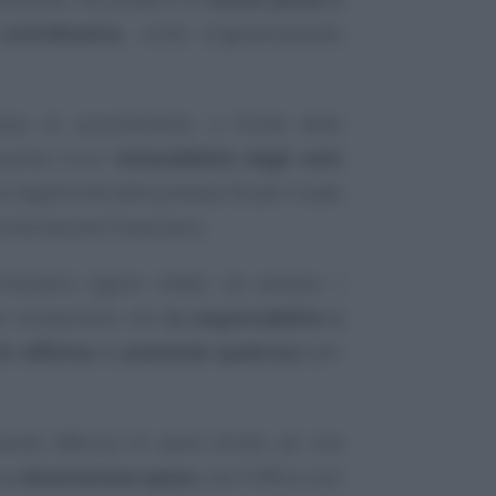
contribuente
, come originariamente
viso di accertamento, a fronte delle
uente circa l’
attendibilità degli esiti
la legittimità della pretesa fiscale ricade
inistrazione Finanziaria.
butario vigono infatti, da sempre, i
che comportano che
la responsabilità e
chi afferma o pretende qualcosa
(art.
uente afferma di avere diritto ad una
una
determinata spesa
, che l’Ufficio non