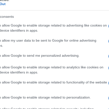
come ribadito ora nella citata modifica
Out
 provare il proprio
diritto al rimborso
.
consents
to conseguenza del ruolo di attore
o allow Google to enable storage related to advertising like cookies on
ttivamente, rivestono Amministrazione
evice identifiers in apps.
caso di processo avente ad oggetto un
o allow my user data to be sent to Google for online advertising
niego di rimborso
.
s.
to allow Google to send me personalized advertising.
o allow Google to enable storage related to analytics like cookies on
evice identifiers in apps.
o allow Google to enable storage related to functionality of the website
o allow Google to enable storage related to personalization.
o allow Google to enable storage related to security, including