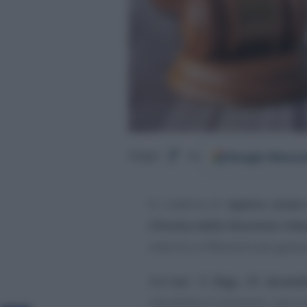
Google
Discov
Segui
su
In materia di
riparto onere
riforma della Giustizia trib
indurre a riflessioni più gener
Nell’
art. 7, Dlgs. 31 dicem
introdotto il comma 6, ove si 