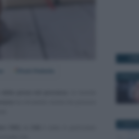
I PI
er
Fonti Preferite
22 MAGGIO 
 della prova nel processo
, la recente
utaria
ha introdotto novità che possono
ali.
21 MARZO 2
bre 1992, n. 546
è stato in particolare
prevede che: