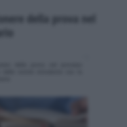
l’onere della prova nel
rio
onere della prova nel processo
e delle novità introdotte con la
taria