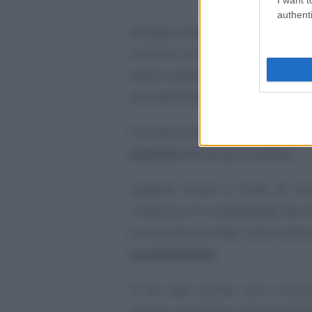
authenti
Bisogna infatti ricordare che nel
funzione di provocatio
ad opp
attore sostanziale e il vero
thema
accertamento, ancor prima che nel
È quindi normale che debba esser
la prova
della propria pretesa.
Laddove invece si tratti di ric
rimborso, è il contribuente che r
(e non solo formale, come invece
accertamento
).
In tal caso, quindi, non si sta
pretesa impositiva dell’Amminis