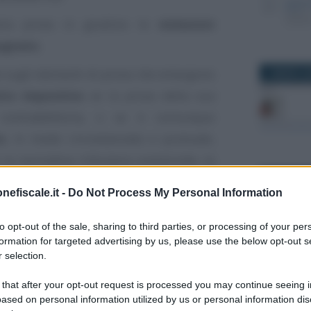
iaria prova in giudizio le
violazioni
pugnato
;
ne sugli elementi di prova che emergono
1 MARZO 2
tto impositivo
se la prova della sua
ontraddittoria, o se è comunque
e
, in modo circostanziato e puntuale,
a normativa tributaria sostanziale, le
i si fonda la pretesa impositiva e
17 FEBBRAI
nefiscale.it -
Do Not Process My Personal Information
to opt-out of the sale, sharing to third parties, or processing of your per
uente fornire le
ragioni della richiesta
formation for targeted advertising by us, please use the below opt-out s
ia conseguente al pagamento di somme
 selection.
ugnati.
 that after your opt-out request is processed you may continue seeing i
20 GENNAIO
ased on personal information utilized by us or personal information dis
e importante sul piano della chiarezza, a