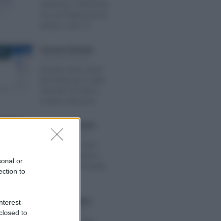
anche per i minorenni
ma con distinzioni tra
under e over 14
Francesco Rodorigo
-
024
LEGGI E PRASSI
Decreto Flussi 2024:
domanda per il nulla
osta dal 18 marzo,
novità e istruzioni
Anna Maria D’Andrea
-
O 2020
LEGGI E PRASSI
Bonus bebè 2020:
importo, requisiti e
sonal or
come fare domanda
ection to
INPS
Domenico Catalano
-
nterest-
 2022
LEGGI E PRASSI
closed to
Garanzia Giovani: