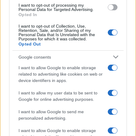
use your data for below specified purposes in below Google
I want to opt-out of processing my
consent section.
Personal Data for Targeted Advertising.
Opted In
Emiliano Marvulli
-
IMPOSTE
2 SETTEMBRE 2018
I “rapportini” possono
I want to opt-out of Collection, Use,
Retention, Sale, and/or Sharing of my
incastrare il contribuente
Personal Data that Is Unrelated with the
Purposes for which it was collected.
Opted Out
Google consents
I want to allow Google to enable storage
related to advertising like cookies on web or
device identifiers in apps.
Iscriviti alla nostra
NEWSLETTER
I want to allow my user data to be sent to
Google for online advertising purposes.
Resta informato su notizie, aggiornamenti fiscali
I want to allow Google to send me
e moduli scaricabili!
personalized advertising.
I want to allow Google to enable storage