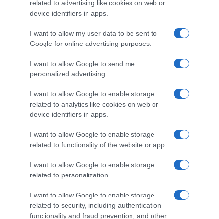
related to advertising like cookies on web or
device identifiers in apps.
Iscriviti alla nostra
NEWSLETTER
I want to allow my user data to be sent to
Google for online advertising purposes.
Resta informato su notizie, aggiornamenti fiscali
I want to allow Google to send me
e moduli scaricabili!
personalized advertising.
I want to allow Google to enable storage
related to analytics like cookies on web or
device identifiers in apps.
I want to allow Google to enable storage
Acconsento al
trattamento dei dati personali
ai sensi degli
related to functionality of the website or app.
articoli 13-14 del GDPR 2016/679.
I want to allow Google to enable storage
related to personalization.
I want to allow Google to enable storage
Informazione Fiscale S.r.l. - P.I. / C.F.: 13886391005
related to security, including authentication
Testata giornalistica iscritta presso il Tribunale di Velletri al n°
functionality and fraud prevention, and other