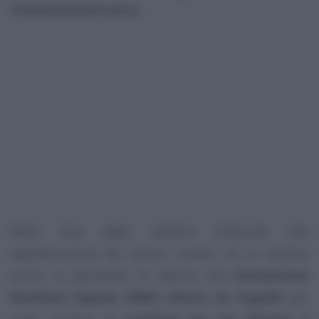
d’Identità Elettronica
.
Nella lista degli obiettivi finalizzati alla
digitalizzazione dei servizi, inoltre, c’è in cantiere
anche la possibilità di aderire alla
Piattaforma
Notifiche Digitali (PND) offerta da PagoPA
per