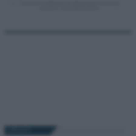
Acconsento al
trattamento dei dati personali
ai sensi degli
articoli 13-14 del GDPR 2016/679.
I PIÙ LETTI