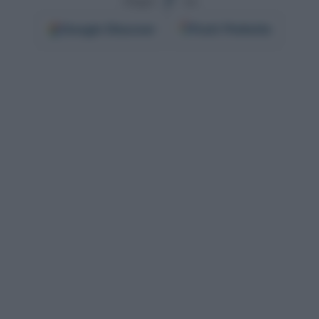
Segui
su
Google
Discover
Fonti Preferite