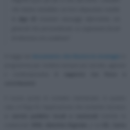
che hanno installato sul loro dispositivo mobile
la
App IO
ricevano messaggi informativi, sia
generali che personalizzati, su argomenti fiscali
di interesse e/o scadenze”
.
Si legge nel
documento che illustra le strategie
in
programma per rendere sempre più serrato, agevole
e contemporaneo
il rapporto tra Fisco e
contribuenti
.
Il nuovo punto di contatto individuato, in questo
caso, è l’App IO, l’applicazione che consente l’accesso
ai
servizi pubblici locali e nazionali
tramite le
credenziali
SPID, Identità Digitale
, o la
CIE, Carta