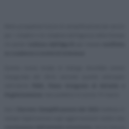
Nelle prospettive future di semplificazione dei servizi
per i cittadini e le cittadine dell’Agenzia delle Entrate
c’è anche l’
utilizzo dell’App IO
per inviare
notifiche
su scadenze e novità di interesse
.
Questa nuova strada di dialogo dovrebbe essere
inaugurata dal 2024, secondo quanto anticipato
nell’ultimo
PIAO, Piano Integrato di Attività e
Organizzazione
, reso pubblico lo scorso 19 marzo.
Già il
Decreto Semplificazione del 2022
metteva in
campo l’applicazione sugli aggiornamenti relativi alla
conclusione dell’attività istruttoria
, ma la misura