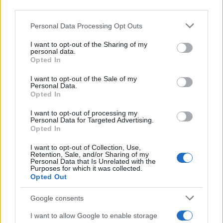
downstream participants.
Personal Data Processing Opt Outs
This information may also be disclosed by us to third parties
Daniela Marmugi
-
19 APRILE 2024
DICHIARAZIONI E
on the IAB’s List of Downstream Participants that may further
I want to opt-out of the Sharing of my
ADEMPIMENTI
disclose it to other third parties.
personal data.
Flat tax incrementale: codice
Opted In
Please note that this website/app uses one or more Google
tributo e istruzioni per la
services and may gather and store information including but
compilazione del modello
I want to opt-out of the Sale of my
Personal Data.
not limited to your visit or usage behaviour. You may click to
F24
Opted In
grant or deny consent to Google and its third-party tags to
use your data for below specified purposes in below Google
I want to opt-out of processing my
consent section.
Personal Data for Targeted Advertising.
Rosy D’Elia
-
24 SETTEMBRE 2025
Opted In
DICHIARAZIONI E
ADEMPIMENTI
I want to opt-out of Collection, Use,
Dal contraddittorio agli
Retention, Sale, and/or Sharing of my
interpelli, lo Statuto del
Personal Data that Is Unrelated with the
Purposes for which it was collected.
contribuente cambia ancora
Opted Out
Google consents
I want to allow Google to enable storage