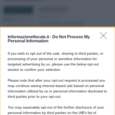
Anna Maria D’Andrea
-
25 MAGGIO 2026
DICHIARAZIONI E
ADEMPIMENTI
La rottamazione delle tasse
locali è legge: domanda
entro il 31 ottobre 2026
Informazionefiscale.it -
Do Not Process My
Personal Information
Anna Maria D’Andrea
-
3 DICEMBRE 2025
If you wish to opt-out of the sale, sharing to third parties, or
DICHIARAZIONI E
processing of your personal or sensitive information for
ADEMPIMENTI
targeted advertising by us, please use the below opt-out
Partite IVA, caos INPS sulla
section to confirm your selection.
riduzione contributi: partono
avvisi bonari, DURC bloccato
Please note that after your opt-out request is processed you
may continue seeing interest-based ads based on personal
information utilized by us or personal information disclosed to
Domenico Catalano
-
2 SETTEMBRE 2024
third parties prior to your opt-out.
DICHIARAZIONI E
ADEMPIMENTI
You may separately opt-out of the further disclosure of your
Nota spese dipendenti:
personal information by third parties on the IAB’s list of
redazione e conservazione