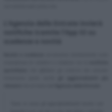
non sembra aver preso vita.
L’Agenzia delle Entrate invierà
notifiche tramite l’App IO su
scadenze e novità
Novità e scadenze
arriveranno direttamente sullo
smartphone di cittadini e cittadine: tra le
notifiche
quotidiane
che
affollano
gli schermi dei cellulari
troveranno posto anche
gli aggiornamenti più
rilevanti
che arrivano dall’
Agenzia delle Entrate
.
“Sono in corso gli approfondimenti tecnici con
PagoPA S.p.A. per far sì che, dal 2024, i cittadini