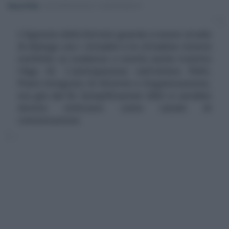
Rosy D’Elia
-
DICHIARAZIONI E ADEMPIMENTI
L'Agenzia delle Entrate guarda a nuove strade
di dialogo con i cittadini e le cittadine: invierà
notifiche su scadenze e novità anche tramite
l'App IO. L'anticipazione nell'ultimo PIAO,
Piano Integrato di Attività e Organizzazione,
ma già dal DL Semplificazioni 2022 si sarebbe
dovuta utilizzare come canale di
comunicazione