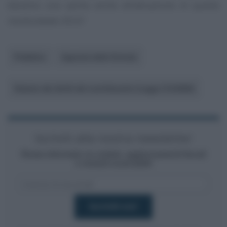
daranno una spinta anche all’attuazione di queste
novità datate 2022?
Pubblico
Agenzia delle Entrate
Statuto dei diritti del contribuente (Legge 212/2000)
Iscriviti alla nostra newsletter
Resta informato su notizie, aggiornamenti fiscali
e moduli scaricabili!