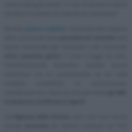
utilizzo dell’applicazione
“in caso di esercizio di attività
istruttorie di controllo nei confronti del contribuente”
.
Secondo
quanto stabilito
, l’eventuale esito negativo
della conclusione della
procedura di controllo
deve
essere comunicata agli interessati e alle interessate
entro sessanta giorni
. E come si legge nel testo,
l’Amministrazione finanziaria avrebbe dovuto
individuare con un provvedimento
ad hoc
delle
modalità semplificate di comunicazione,
considerando tra i mezzi da utilizzare anche
gli SMS,
le email non certificate e l’app IO
.
Dall’
Agenzia delle Entrate
, però, non sono ancora
arrivate
istruzioni
: gli obiettivi contenuti nel PIAO