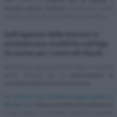
poter ricevere le
notifiche per via digitale e
accedere all’atto notificato
direttamente tramite
l’App IO o tramite PEC, Posta Elettronica Certificata.
Dall’Agenzia delle Entrate si
attendevano notifiche sull’App
IO anche per i controlli fiscali
Nel frattempo, però, già dal 2022 l’App IO si sarebbe
dovuta utilizzare per la
comunicazione di
conclusione delle attività di istruttoria
.
Con l’
articolo 6 bis del Decreto-legge numero 73
del 2022
nello
Statuto dei diritti del contribuente
è stato inserito il riferimento esplicito al possibile