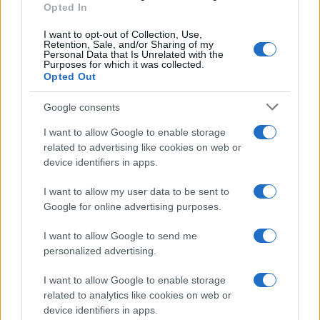
MODELLO 730
Opted In
Modello 730 sbagliato, è
I want to opt-out of Collection, Use,
colpa delle CU INPS 2022
Retention, Sale, and/or Sharing of my
errate: dichiarazioni inviate
Personal Data that Is Unrelated with the
Purposes for which it was collected.
da rifare
Opted Out
Google consents
I want to allow Google to enable storage
related to advertising like cookies on web or
device identifiers in apps.
Iscriviti alla nostra
NEWSLETTER
I want to allow my user data to be sent to
Google for online advertising purposes.
Resta informato su notizie, aggiornamenti fiscali
I want to allow Google to send me
e moduli scaricabili!
personalized advertising.
I want to allow Google to enable storage
related to analytics like cookies on web or
device identifiers in apps.