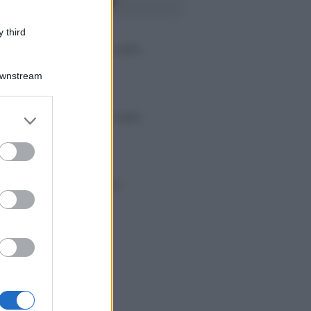
RICA I MODULI
 third
Dichiarazione dei redditi modello
730/2016 ufficiale
Downstream
er and store
Dichiarazione dei redditi modello
to grant or
730/2016 editabile
ed purposes
Istruzioni modello 730/2016