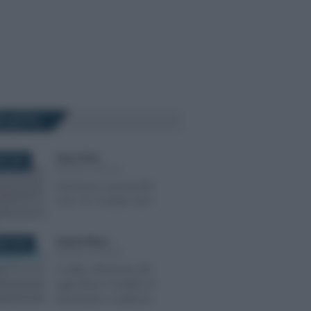
Ù LETTI
Rosy D’Elia
-
E 2020
MODULI FISCALI
Esenzione canone RAI
over 75: modulo 2021
Alessio Mauro
-
RE 2024
MODULI FISCALI
Credito d’imposta ZES
agricoltura: modello di
domanda e scadenza