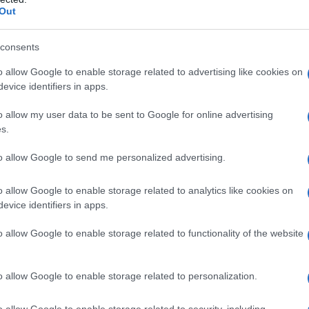
Out
consents
o allow Google to enable storage related to advertising like cookies on
6
evice identifiers in apps.
o allow my user data to be sent to Google for online advertising
modello 730/2016
s.
to allow Google to send me personalized advertising.
o allow Google to enable storage related to analytics like cookies on
dditi modello
evice identifiers in apps.
ione
o allow Google to enable storage related to functionality of the website
la dichiarazione dei redditi modello
o allow Google to enable storage related to personalization.
te il sostituto d’imposta che presta
o allow Google to enable storage related to security, including