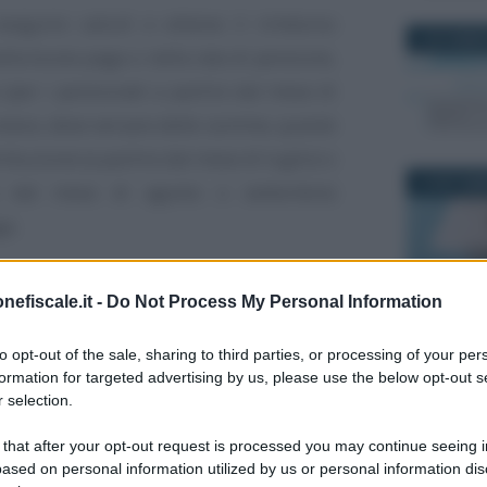
seguire calcoli e ottiene il rimborso
6 NOVEMBR
lla busta paga o nella rata di pensione,
 (per i pensionati a partire dal mese di
invece, deve versare delle somme, queste
ibuzione (a partire dal mese di luglio) o
15 SETTEM
re dal mese di agosto o settembre)
ga.
ia delle Entrate
mette a disposizione,
nefiscale.it -
Do Not Process My Personal Information
 sito internet, il
modello 730/2016
Giuseppe 
13 LUGLIO 
MODULI F
 utilizzando il codice Pin dei servizi
to opt-out of the sale, sharing to third parties, or processing of your per
Modulo d
formation for targeted advertising by us, please use the below opt-out s
lavoro d
 selection.
2020
 versione editabile) ed istruzioni del
 that after your opt-out request is processed you may continue seeing i
ased on personal information utilized by us or personal information dis