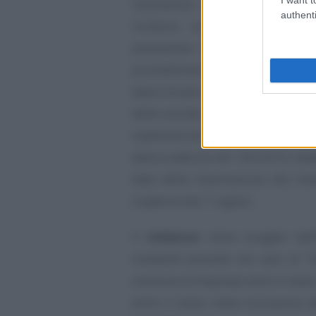
l’assistenza fiscale, con modif
authenti
incidono sulla determinazion
presentano elementi di incoeren
provvedimento del direttore
determinano un rimborso di impo
delle entrate può effettuare
cont
mediante verifica della documenta
dalla scadenza del 730/2016 med
data della trasmissione del mod
scadenza del 7 luglio).
Il
rimborso
viene erogato dall’
modalità previste nel caso di 73
sostituto d’imposta) entro il ses
entro il sesto mese successivo a