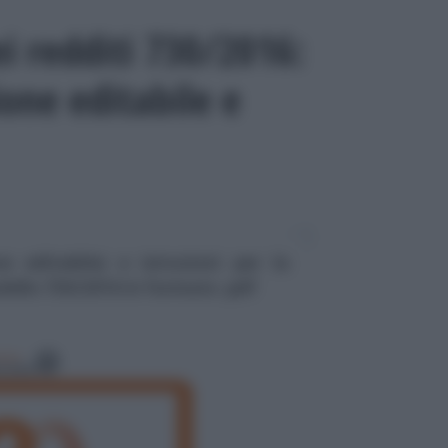
i redditi 730/2016:
one editabile e
e editabile) e istruzioni per la
dello 730/2016 in formato .pdf