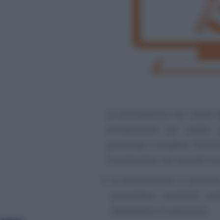
La dichiarazione dei redditi
dichiarazione dei redditi 
pensionati. Il modello 730/20
In particolare, nel caso del 
la dichiarazione si presen
presentano casistiche pa
dipendente e/o pensione;