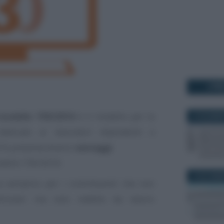
I PI
modello 730/2016
è il modello per la
10 DICEMBR
dedicato ai lavoratori dipendenti e
16 presenta diversi
vantaggi
.
modello 730/2016:
19 NOVEMB
ta semplice per i contribuenti che non
rticolari ma solo reddito da lavoro