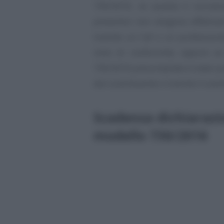
730/2016, se questa è successiv
preventivi non vengono effettuat
tramite un Caf o un professionis
visto di conformità, oppure se
730/2016 precompilato è stato pr
dal contribuente o tramite il sost
Scadenza dichiarazio
modello 730/2016