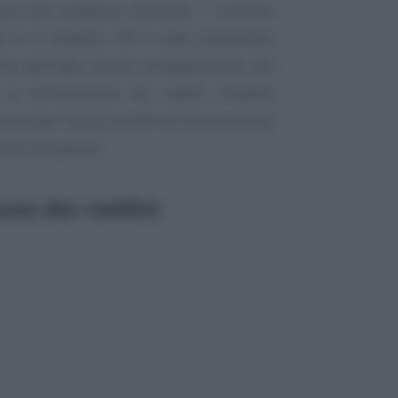
a alla scadenza prevista). I controlli
i se il modello 730 è stato presentato
ta abilitato, tenuto all’apposizione del
 la dichiarazione dei redditi modello
esentato senza modifiche, direttamente
ituto d’imposta.
ne dei redditi