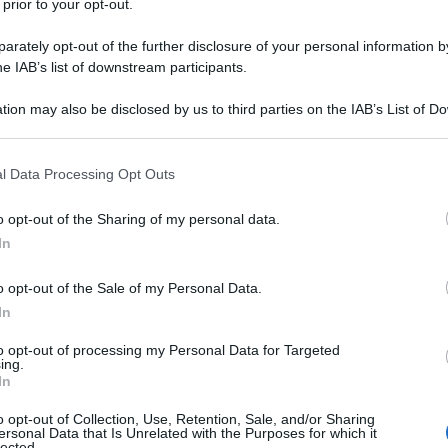
 prior to your opt-out.
SCA
dditi modello
rately opt-out of the further disclosure of your personal information by
he IAB’s list of downstream participants.
ficiale ed istruzioni
tion may also be disclosed by us to third parties on the IAB’s List of 
 that may further disclose it to other third parties.
mato .pdf
del modello ufficiale per il
 that this website/app uses one or more Google services and may gath
l Data Processing Opt Outs
including but not limited to your visit or usage behaviour. You may click 
 to Google and its third-party tags to use your data for below specifi
dello 730/2016 ufficiale
o opt-out of the Sharing of my personal data.
ogle consent section.
In
one dei redditi modello 730/2016
o opt-out of the Sale of my Personal Data.
In
to opt-out of processing my Personal Data for Targeted
ing.
In
odello 730/2016 editabile
o opt-out of Collection, Use, Retention, Sale, and/or Sharing
ersonal Data that Is Unrelated with the Purposes for which it
one dei redditi modello 730/2016
lected.