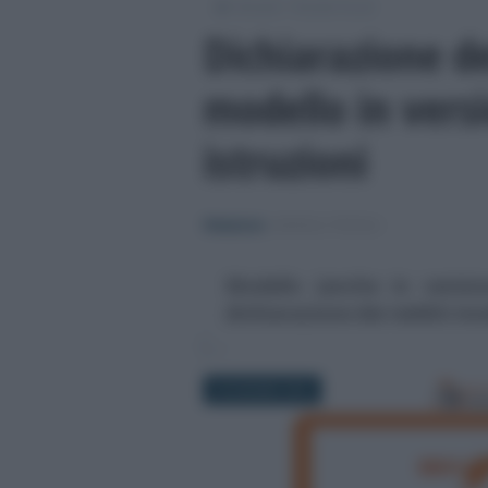
/
/
Moduli
Moduli fiscali
Dichiarazione de
modello in versi
istruzioni
Redazione
-
MODULI FISCALI
Modello (anche in version
dichiarazione dei redditi mo
29 GIUGNO 2016