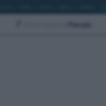
Lavoro
Moduli
Società
Bilancio
Academy