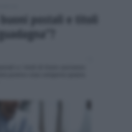
odello Isee
buoni postali e titoli
 “guadagna”?
stali e i titoli di Stato usciranno
vista pratico cosa comporta questa