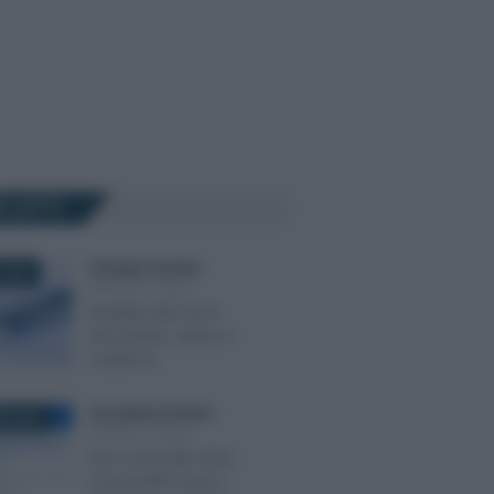
Ù LETTI
Giuseppe Guarasci
-
 2019
MODELLO ISEE
Modello ISEE 2019:
documenti, calcolo e
scadenza
Anna Maria D’Andrea
-
E 2023
MODELLO ISEE
DSU ai fini ISEE 2024,
sul sito INPS nuovo