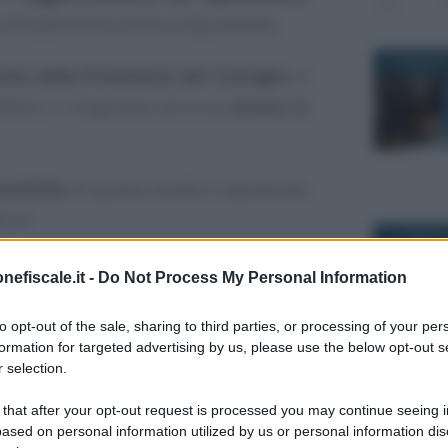
lla Situazione Economica Equivalente.
16 GENNAIO
eto della Presidente del Consiglio
, è
Meloni il 14 gennaio ed è ora
atteso in
pratiche
di questa novità e soprattutto
icio?
11 GENNAIO
nefiscale.it -
Do Not Process My Personal Information
to opt-out of the sale, sharing to third parties, or processing of your per
formation for targeted advertising by us, please use the below opt-out s
 selection.
13 GENNAIO
 that after your opt-out request is processed you may continue seeing i
ased on personal information utilized by us or personal information dis