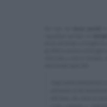
Nel caso dei
buoni postali
e
riguardano perlopiù le
famigl
tecnici del Senato, e l’impatto h
gli effetti si avranno sull’assegn
indirizzata a tutte le famiglie,
determinate soglie ISEE.
“Dagli archivi amministrativi si
patrimonio di tali investiment
ISEE bassi, che cresce al cresc
risulta contenuto e mediam