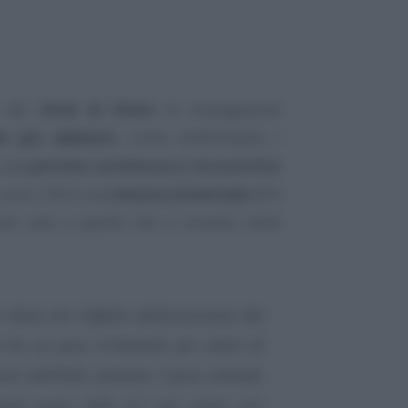
 dei
titoli di Stato
le conseguenze
ie più abbienti
, come sottolineano i
a una
portata contenuta e circoscritta
:
o unico che è una
misura universale
ed è
 non solo a quelle che si trovano sotto
 rileva che l’effetto dell’esclusione dal
i ha un peso irrilevante per valori di
ere dell’ISEE; tuttavia, il peso stimato
ente quasi dello 0,7 per cento con