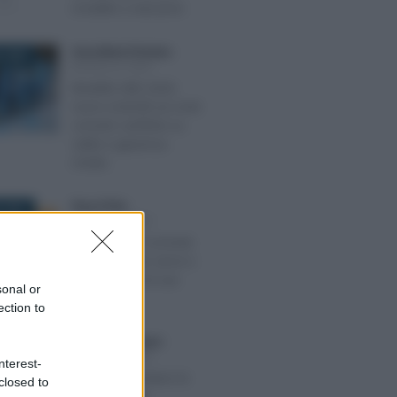
modello e istruzioni
Anna Maria D’Andrea
-
 2020
MODELLO ISEE
Modello ISEE 2020,
nuovi controlli sui conti
correnti: verifiche su
saldo e giacenza
media
Rosy D’Elia
-
 2021
MODELLO ISEE
Modello ISEE corrente
2021: quando serve e
quanto dura la sua
sonal or
validità?
ection to
Giuseppe Guarasci
-
 2024
MODELLO ISEE
nterest-
ISEE 2024: restano le
closed to
stesse regole