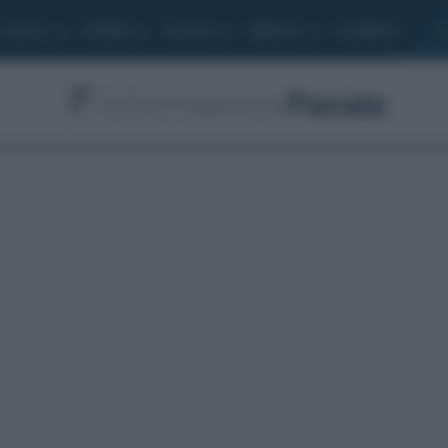
Lavoro
Moduli
Società
Bilancio
Academy