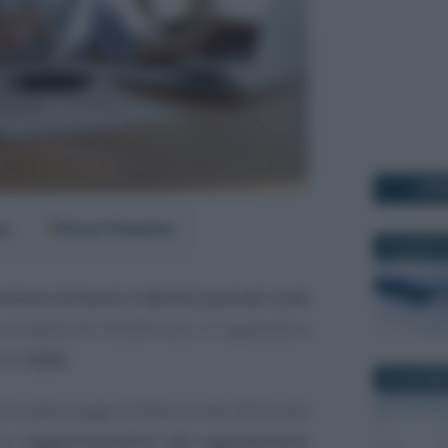
I PI
er
Fonti Preferite
19 AGOSTO
usione di buoni e libretti postali e dei
o al valore di 50.000 euro, si appresta a
 del
2025
.
20 DICEMBR
lita dalla Legge di Bilancio del 2024, alla
e l’
aggiornamento del regolamento