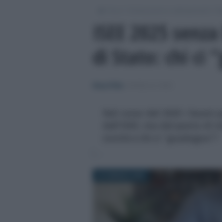
/
/
/
Fisco
Dichiarazioni e adempimenti
M
ISEE 2025 senza 
di Stato: chi ci
Rosy D’Elia
-
MODELLO ISEE
Nel corso del 2025 i buoni po
dall'ISEE, ma dal punto di 
novità e chi ci “guadagna”?
22 GENNAIO 2025