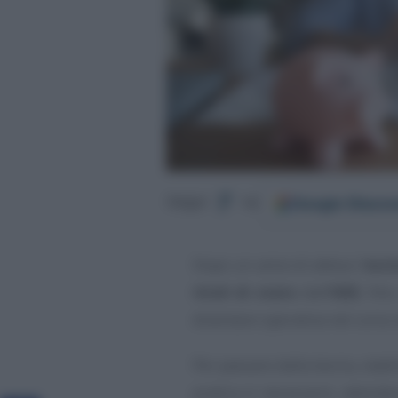
Google
Discov
Segui
su
Dopo un anno di attesa l’
escl
titoli di stato
dall’
ISEE
, fin
diventare operativa nel corso
Per passare dalla teoria, stabi
pratica è necessario attender