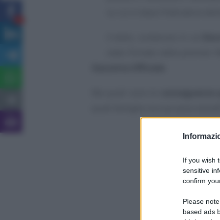
su cui si basa l’Indicatore de
5
Il testo, contenuto in un
Decr
stato firmato dalla premier 
Gazzetta Ufficiale
.
Ma quali sono le
conseguenze 
quali famiglie ne trarranno benef
Informazio
If you wish 
sensitive in
confirm your
Please note
based ads b