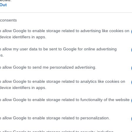
Out
e conseguenze
à?
consents
o allow Google to enable storage related to advertising like cookies on
dell’
esclusione dall’ISEE dei buoni
evice identifiers in apps.
 prima relazione tecnica pubblicata dal
o allow my user data to be sent to Google for online advertising
azione della Manovra dello scorso anno.
s.
to allow Google to send me personalized advertising.
tà è stato stimato un
costo di 44 milioni
4.
o allow Google to enable storage related to analytics like cookies on
evice identifiers in apps.
e di accesso a una serie di
agevolazioni
o allow Google to enable storage related to functionality of the website
etro
per stabilire l’
importo di bonus o
esclusione di alcune voci può determinare
o allow Google to enable storage related to personalization.
un impatto sull’accesso alle misure.
o allow Google to enable storage related to security, including