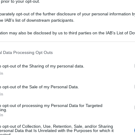
 prior to your opt-out.
rately opt-out of the further disclosure of your personal information by
he IAB’s list of downstream participants.
tion may also be disclosed by us to third parties on the IAB’s List of 
 that may further disclose it to other third parties.
ti sulle ultime novità fiscali e del
 that this website/app uses one or more Google services and may gath
l Data Processing Opt Outs
including but not limited to your visit or usage behaviour. You may click 
i gratuitamente al
canale YouTube
 to Google and its third-party tags to use your data for below specifi
o opt-out of the Sharing of my personal data.
ogle consent section.
In
o opt-out of the Sale of my Personal Data.
In
ISCRIVITI SUBITO
to opt-out of processing my Personal Data for Targeted
ing.
In
o opt-out of Collection, Use, Retention, Sale, and/or Sharing
ersonal Data that Is Unrelated with the Purposes for which it
 postali e titoli di
lected.