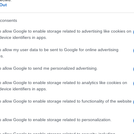
Out
consents
o allow Google to enable storage related to advertising like cookies on
evice identifiers in apps.
epositata lo scorso 14 maggio,
“non è
o allow my user data to be sent to Google for online advertising
o convinti di portarla in
Finanziaria
”
, ha
s.
, sottolineando allo stesso tempo la
to allow Google to send me personalized advertising.
 tutti e tutte, a prescindere dall’età.
o allow Google to enable storage related to analytics like cookies on
evice identifiers in apps.
t tax sugli stipendi
o allow Google to enable storage related to functionality of the website
i inserire tra le novità della prossima
o allow Google to enable storage related to personalization.
at tax
riservata ai ragazzi e alle ragazze
o allow Google to enable storage related to security, including