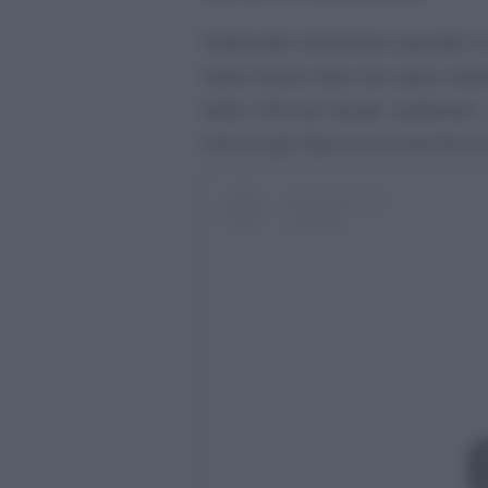
D’altronde nell’ultimo periodo 
Italia hanno fatto dei passi ind
della riforma fiscale sottolinei
misure per favorire la crescita e