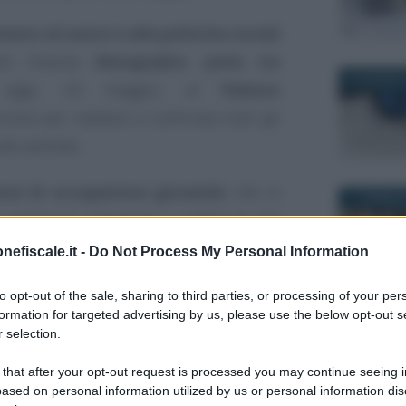
ario al Lavoro e alle politiche sociali
do l’evento
Demografica, patto tra
23 GIUGNO 
to oggi, 24 maggio, al
Palazzo
onos per mettere a confronto tutti gli
alle aziende.
one di occupazione giovanile
, che in
11 FEBBRAI
i condizioni lavorative e reddituali dei
ottica si guarda alla
leva fiscale
per
nefiscale.it -
Do Not Process My Personal Information
to opt-out of the sale, sharing to third parties, or processing of your per
formation for targeted advertising by us, please use the below opt-out s
3 AGOSTO 
re gli stipendi dei
 selection.
iettivo Legge di
 that after your opt-out request is processed you may continue seeing i
ased on personal information utilized by us or personal information dis