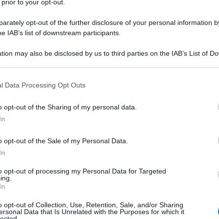
 prior to your opt-out.
rately opt-out of the further disclosure of your personal information by
rigon
è necessario che il
“giovane non
he IAB’s list of downstream participants.
torni dopo un periodo all’estero
.
tion may also be disclosed by us to third parties on the IAB’s List of 
atrici e lavoratori
, che è già una
 that may further disclose it to other third parties.
e laureate tra i 25 e i 34 anni che sono
 that this website/app uses one or more Google services and may gath
l Data Processing Opt Outs
including but not limited to your visit or usage behaviour. You may click 
zione messa in campo è una
tassazione
 to Google and its third-party tags to use your data for below specifi
o opt-out of the Sharing of my personal data.
alleggerire il peso del Fisco e aumentare
ogle consent section.
In
edditi fino a 40.000 euro, riservando un
i rientra dall’estero.
o opt-out of the Sale of my Personal Data.
In
to opt-out of processing my Personal Data for Targeted
ing.
In
o opt-out of Collection, Use, Retention, Sale, and/or Sharing
ersonal Data that Is Unrelated with the Purposes for which it
lected.