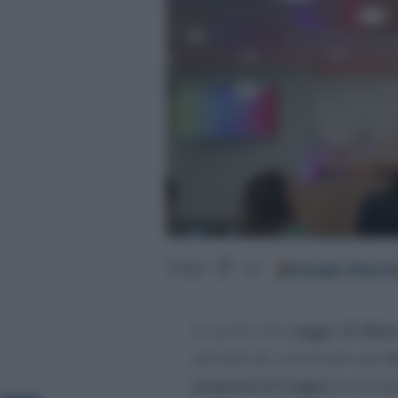
Google
Discov
Segui
su
Si punta alla
Legge di Bila
pensata per aumentare gli
st
proposta di Legge
presentat