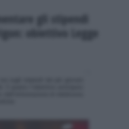
entare gli stipendi
igon: obiettivo Legge
tax sugli stipendi dei più giovani
6. È questo l'obiettivo anticipato
o dell'Informazione di Adnkronos
afiche