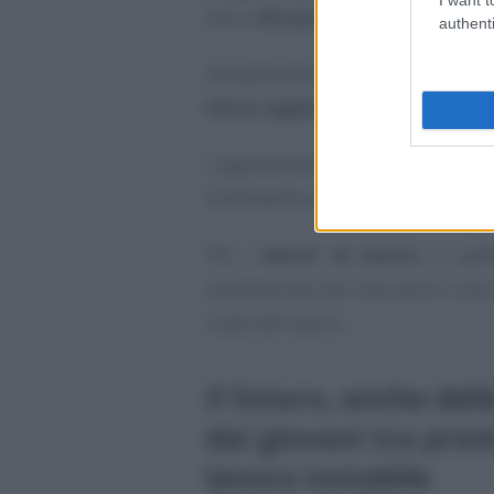
fino a
30 ann
i con contratti a te
authenti
Attualmente un beneficio di quest
IVA in regime forfettario
nei pri
L’agevolazione agirebbe, poi, s
fortemente la tassazione, che dal 
Per i
datori di lavoro
ci sare
previdenziali per due anni e una
costo del lavoro.
Il futuro, anche del
dai giovani tra prom
lavoro instabile