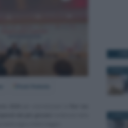
I PI
20 MARZO 2
er
Fonti Preferite
ncio 2026
per concretizzare la
flat tax
ipendi dei più giovani
contenuta nella
10 APRILE 
a dalla Lega a metà maggio.