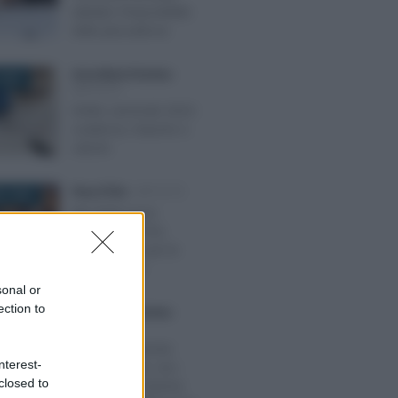
abitativi: l’imponibilità
delle plusvalenze
Anna Maria D’Andrea
-
2023
IMPOSTE
Diritto camerale 2023:
scadenza, importo e
calcolo
Rosy D’Elia
-
IMPOSTE
O 2026
Nel 2026 nuovi
obblighi sui POS,
stessi bonus per le
commissioni
sonal or
ection to
Anna Maria D’Andrea
-
2022
IMPOSTE
Credito d’imposta
nterest-
energia e gas, via i
closed to
limiti del de minimis