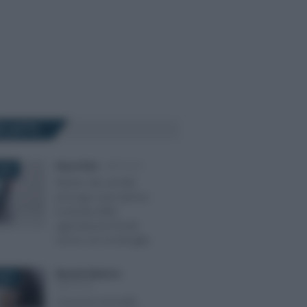
Ù LETTI
Rosy D’Elia
-
IMPOSTE
026
Rientro dei cervelli,
proroga a più riprese:
la durata delle
agevolazioni fiscali
cresce con la famiglia
Marcello Maiorino
-
2023
IMPOSTE
Cessione immobili