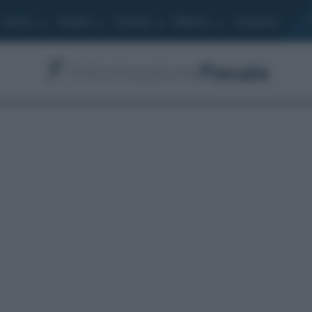
Lavoro
Moduli
Società
Bilancio
Academy