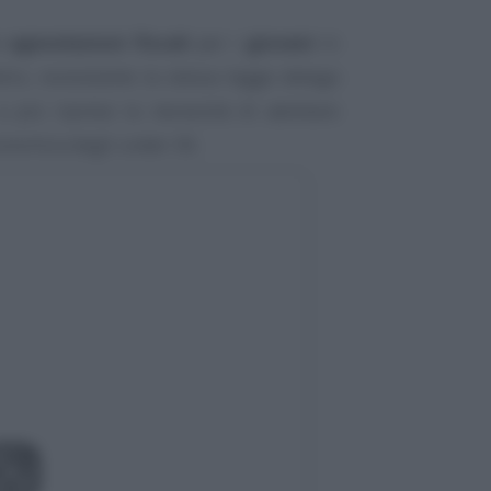
le
agevolazioni fiscali
per i
giovani
in
ietro, nonostante la stessa legge delega
 a più riprese la necessità di adottare
conomica degli under 36.