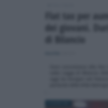
/
/
Fisco
Imposte
Flat tax per aum
dei giovani. Dur
di Bilancio
Rosy D’Elia
-
IMPOSTE
Dare concretezza alla flat 
nella Legge di Bilancio 202
oggi da Durigon nel Palazz
parlando delle sfide demogr
24 GIUGNO 2025