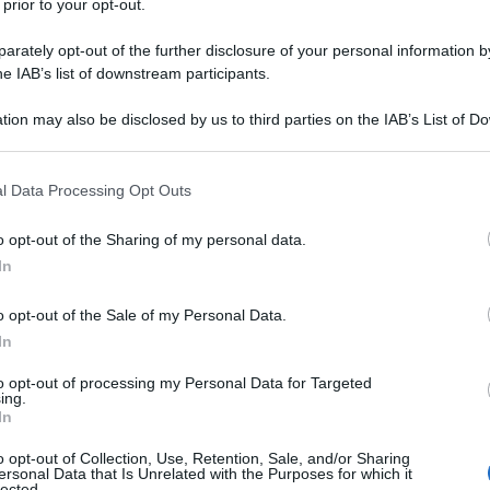
 prior to your opt-out.
 che un’
imposta forfettaria
, voluta dal
rately opt-out of the further disclosure of your personal information by
Italia
High net worth individual
, ovvero
he IAB’s list of downstream participants.
tion may also be disclosed by us to third parties on the IAB’s List of 
 that may further disclose it to other third parties.
 delle Entrate
spiega nel dettaglio di
siti richiesti ai “paperoni stranieri” che
 that this website/app uses one or more Google services and may gath
l Data Processing Opt Outs
including but not limited to your visit or usage behaviour. You may click 
.
 to Google and its third-party tags to use your data for below specifi
o opt-out of the Sharing of my personal data.
ogle consent section.
In
o opt-out of the Sale of my Personal Data.
In
to opt-out of processing my Personal Data for Targeted
ing.
In
o opt-out of Collection, Use, Retention, Sale, and/or Sharing
ersonal Data that Is Unrelated with the Purposes for which it
lected.