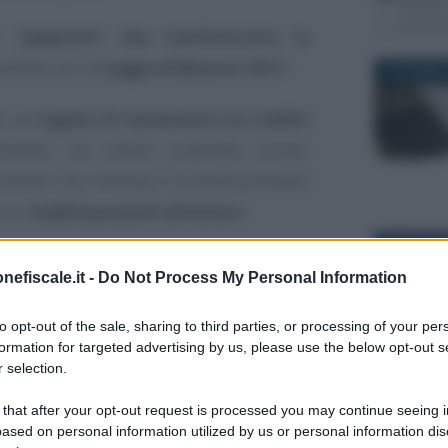
 i
“paperoni” che trasferiscono la
rodotta con la
Legge di Bilancio 2017
.
19 GIUGNO 
di un
regime di tassazione sui redditi
ranieri ha subito scatenato accese
contrari che invocano l’incostituzionalità
 sui
redditi prodotti all’estero
.
23 SETTEM
one a chiedersi
cos’è la flat tax e come
nefiscale.it -
Do Not Process My Personal Information
a sui redditi dei ricchi imprenditori
 Italia potranno scegliere se versare
to opt-out of the sale, sharing to third parties, or processing of your per
formation for targeted advertising by us, please use the below opt-out s
tto all’estero, sostitutiva dell’Irpef, di
23 GIUGNO 
 selection.
per ogni familiare
a seguito.
 that after your opt-out request is processed you may continue seeing i
ased on personal information utilized by us or personal information dis
altra proposta rispetto alla
flat tax