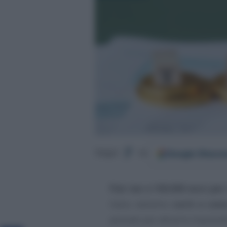
Google
Discov
Segui
su
Flat tax a 100.000 euro per i
Italia: vediamo
cos’è e com
pensato per attrarre imprendit