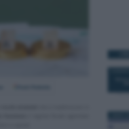
I PI
14 AGOSTO
er
Fonti Preferite
 ricchi stranieri
che si trasferiscono in
e funziona
il regime fiscale agevolato
5 MARZO 2
ori e capitali.