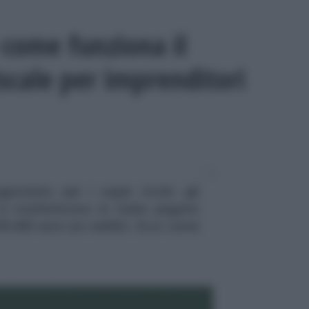
e come funziona il
scale per imprenditori
gevolato per i super ricchi: gli
si trasferiscono in Italia pagano
00.000 euro sui redditi. Ecco come