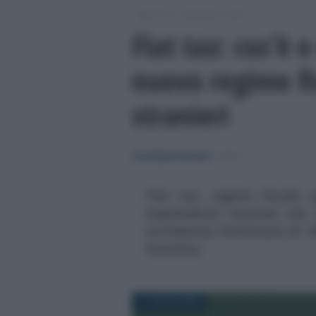
/
/
/
Fisco
Imposte
Irpef
Flat tax: cos’è 
nuovo regime fi
stranieri
Anna Maria D’Andrea
-
IRPEF
Flat tax, regime fiscale a
imprenditori stranieri che 
un'imposta forfettaria di 1
funziona.
11 LUGLIO 2018