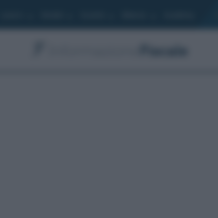
Lavoro
Moduli
Società
Bilancio
Academy