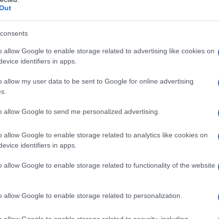
Out
 bisogna sapere:
cos’è la Flat tax di 100
consents
ri stranieri
, come funziona e perché è
o allow Google to enable storage related to advertising like cookies on
evice identifiers in apps.
o allow my user data to be sent to Google for online advertising
rfettaria di 100mila
s.
ieri: cos’è e come
to allow Google to send me personalized advertising.
o allow Google to enable storage related to analytics like cookies on
evice identifiers in apps.
 imposta forfettaria opzionale applicata
o allow Google to enable storage related to functionality of the website
che decideranno di trasferire la propria
ulteranno, per almeno 9 dei 10 anni
o allow Google to enable storage related to personalization.
estero.
o allow Google to enable storage related to security, including