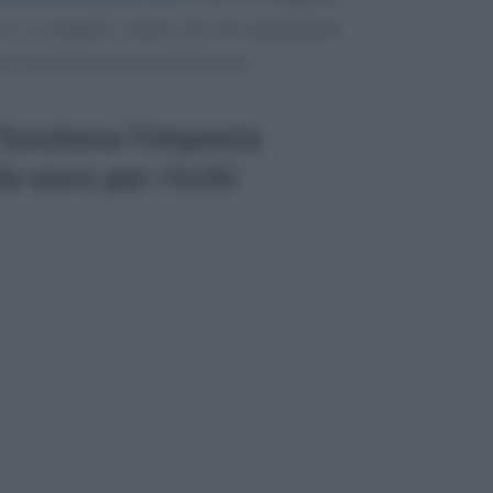
 e il modello check list da presentare
er la valutazione preliminare.
 funziona l’imposta
la euro per ricchi