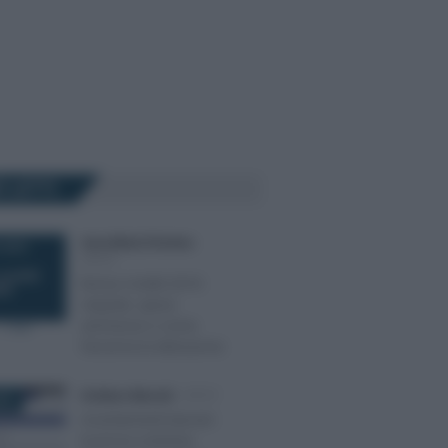
Ù LETTI
Anna Maria D’Andrea
-
 2019
IRPEF
Bonus mobili 2019:
requisiti, spese
ammesse e come
funziona la detrazione
Emiliano Marvulli
-
IRPEF
022
Accertamenti bancari:
la prova contraria