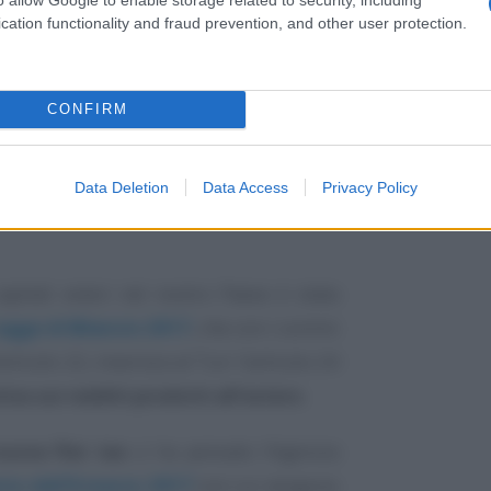
eddito estero con l’imposta piatta per un
cation functionality and fraud prevention, and other user protection.
ssazione ad
aliquote e scaglioni Irpef
,
CONFIRM
ica soluzione
e alla data prevista per il
iti, di un’imposta fissa: all’importo di
Data Deletion
Data Access
Privacy Policy
aggiungono, per ogni familiare a seguito,
apitali esteri nel nostro Paese è stata
egge di Bilancio 2017
, che con i commi
ticolo 22, inserisce al Tuir l’articolo 24
va sui redditi prodotti all’estero
.
uova flat tax
ci ha pensato l’Agenzia
to dell’8 marzo 2017
con cui vengono