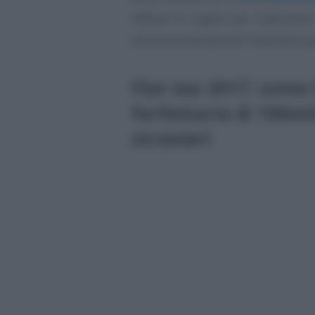
diffuse le regole per l’adesione
all’Amministrazione Finanziaria p
Flat tax 2017: come
forfettaria di 100mi
stranieri