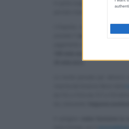
Si potrà scegliere di tassare il r
authenti
periodo massimo di 15 anni.
L’imposta, sostitutiva della ta
prevede il
versamento in un’un
pagamento delle imposte sui redd
100 mila euro
della flat tax si 
25 mila euro
.
La novità pensata per attrarre c
inserita dal Governo Renzi nella
L
da 152 a 154 e da 157 a 159 dell’ar
bis, istituendo l’
imposta sostituti
A spiegare
come funziona la n
delle Entrate, con il
provvedimen