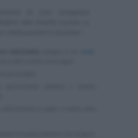
comunione ha come conseguenza
vidente della titolarità esclusiva su
 o diritti posseduti in comunione.”
one dell’eredità
assegna ai tre
eredi
,
iversi beni e diritti come segue:
lla prima figlia;
 dell’immobile abitativo e relativa
a;
io dell’immobile al padre e marito della
ettano le quote ereditarie non sorgono