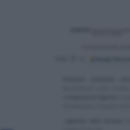
Google
Discov
Segui
su
Divisione ereditaria se
delucidazioni sulla corrett
all’
imposta di registro
e a q
direttamente un quesito all’A
L’
Agenzia delle Entrate
ha 
evidenziando che: