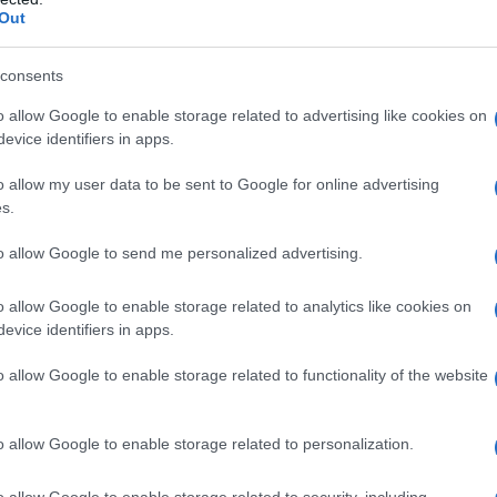
Out
consents
o allow Google to enable storage related to advertising like cookies on
evice identifiers in apps.
o allow my user data to be sent to Google for online advertising
s.
va, l’aliquota è determinata dall’articolo
to allow Google to send me personalized advertising.
a al TUR, Testo unico delle disposizioni
o allow Google to enable storage related to analytics like cookies on
o, come spiegato anche nella circolare
evice identifiers in apps.
o 18/E/2013.
o allow Google to enable storage related to functionality of the website
otarili
o allow Google to enable storage related to personalization.
 delle Entrate numero 18/E/2013
o allow Google to enable storage related to security, including