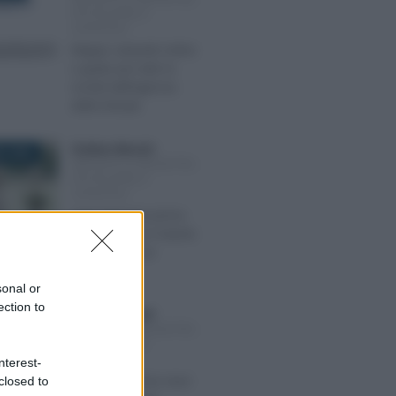
IPOTECARIE E
CATASTALI
Mappe catastali online
e gratis per tutti: le
novità dall’Agenzia
delle Entrate
Emiliano Marvulli
-
O 2022
IMPOSTE DI REGISTRO,
IPOTECARIE E
CATASTALI
Agevolazione prima
casa salva se il ritardo
è imputabile al
Comune
sonal or
ection to
Emiliano Marvulli
-
RE 2021
IMPOSTE DI REGISTRO,
IPOTECARIE E
CATASTALI
nterest-
Beneficio prima casa:
closed to