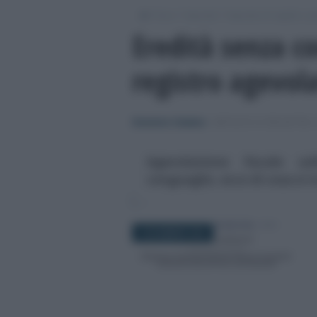
/
/
/
Fisco
Imposte
Imposte di registro, ip
Eredità senza c
registro agevol
Domenico Catalano
-
IMPOSTE DI REGISTRO,
Agevolazione fiscale sul
conguaglio, ecco di cosa si t
8 DICEMBRE 2024