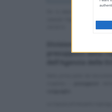
authenti
Per la determinazione della
qu
catastali l’Agenzia delle Entrat
2/E/2014.
Divisione ereditaria
presupposti della ris
dell’Agenzia delle E
Nella prima parte del documento 
ricapitola i
presupposti
dell’
conguaglio
.
La risposta all’interpello riepiloga