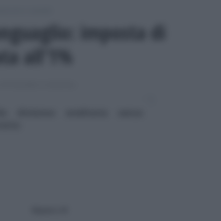
otecarie e catastali
onguaglio: imposta di
ata all’1%
 IPOTECARIE E CATASTALI
la divisione ereditaria senza
ratta