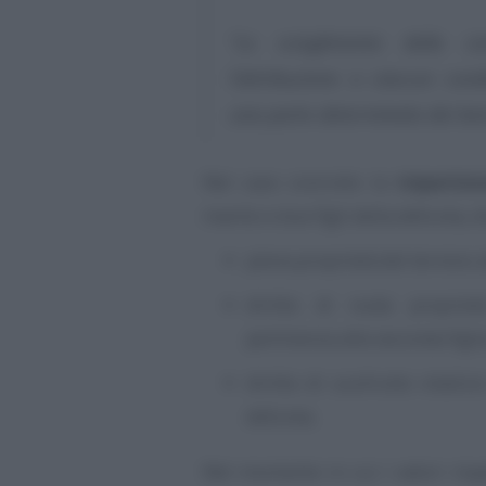
“Lo scioglimento della 
l’attribuzione a ciascun condi
una parte determinata dei beni
Nel caso concreto la
tripartizi
marito e due figli della defunta, d
piena proprietà del terreno a
diritto di nuda proprietà
pertinenza alla seconda figli
diritto di usufrutto vitaliz
defunta.
Nel momento in cui i valori risp