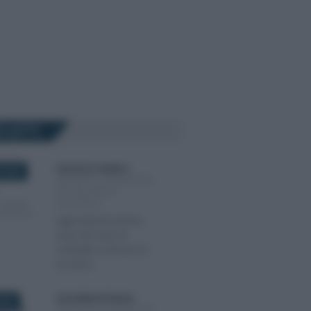
Ù LETTI
Domenico Catalano
-
 2025
IMPOSTE DI REGISTRO,
IPOTECARIE E
CATASTALI
Agevolazioni prima
casa nel caso di
contratto a favore di
un terzo
Anna Maria D’Andrea
-
025
IMPOSTE DI REGISTRO,