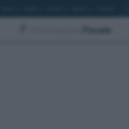
Lavoro
Moduli
Società
Bilancio
Academy