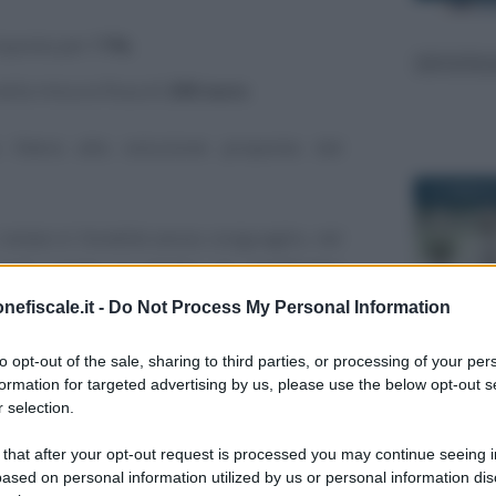
sposta per l’
1%
;
ella misura fissa di
200 euro
.
 libera alla soluzione proposta dal
19 FEBBRAI
notaio è l’eredità senza conguaglio, nel
edi spetti il diritto di
usufrutto
nta, per un valore pari ad un terzo della
nefiscale.it -
Do Not Process My Personal Information
to opt-out of the sale, sharing to third parties, or processing of your per
formation for targeted advertising by us, please use the below opt-out s
osa interamente la
soluzione proposta
20 NOVEMB
 selection.
 l’aliquota dell’
imposta di registro
 that after your opt-out request is processed you may continue seeing i
i
nella misura fissa di
200 euro
.
ased on personal information utilized by us or personal information dis