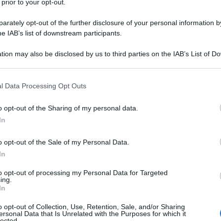
 prior to your opt-out.
 coerente con l’ordinamento poiché nel
rately opt-out of the further disclosure of your personal information by
è presente alcun conguaglio.
he IAB’s list of downstream participants.
28 SETTEM
 l’Agenzia delle Entrate cita la sentenza
tion may also be disclosed by us to third parties on the IAB’s List of 
 that may further disclose it to other third parties.
i Cassazione
, che afferma:
 that this website/app uses one or more Google services and may gath
l Data Processing Opt Outs
including but not limited to your visit or usage behaviour. You may click 
stro, in caso di scioglimento della
 to Google and its third-party tags to use your data for below specifi
o opt-out of the Sharing of my personal data.
ogle consent section.
iante assegnazione dei beni in natura
In
in denaro, ove i coeredi abbiano
o opt-out of the Sale of my Personal Data.
ive quote, si applica l’
aliquota degli
In
ota degli atti traslativi.
”
to opt-out of processing my Personal Data for Targeted
ing.
In
o opt-out of Collection, Use, Retention, Sale, and/or Sharing
ersonal Data that Is Unrelated with the Purposes for which it
lected.