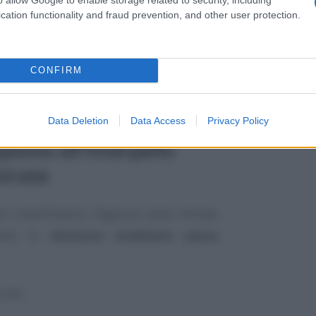
cation functionality and fraud prevention, and other user protection.
ota fissa
delle imposte ipotecarie e
e rimanda, invece, alla circolare numero
CONFIRM
 senza conguaglio: i
Data Deletion
Data Access
Privacy Policy
posta all’interpello
ntrate
chiarificatore l’Agenzia delle Entrate
atto di
divisione ereditaria senza
 che: