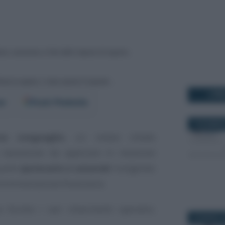
I PI
er
Fonti Preferite
7 DICEMBRE
nza conguaglio
, un notaio chiede
a tassazione da applicare in relazione
uelle
ipotecarie e catastali
rivolgendo
mministrazione finanziaria.
fornito i vari chiarimenti operativi,
26 MARZO 2