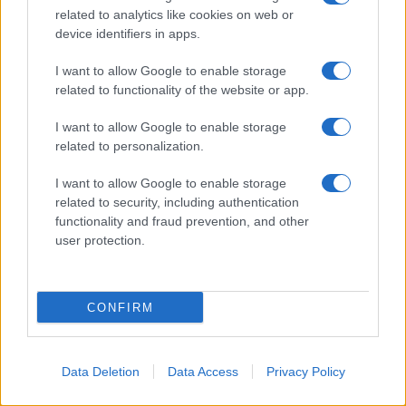
related to analytics like cookies on web or
device identifiers in apps.
I want to allow Google to enable storage
Acconsento al
trattamento dei dati personali
ai sensi degli
related to functionality of the website or app.
articoli 13-14 del GDPR 2016/679.
I want to allow Google to enable storage
related to personalization.
I want to allow Google to enable storage
Informazione Fiscale S.r.l. - P.I. / C.F.: 13886391005
related to security, including authentication
Testata giornalistica iscritta presso il Tribunale di Velletri al n°
functionality and fraud prevention, and other
14/2018
|
Iscrizione ROC n. 31534/2018
user protection.
Redazione e contatti
|
Informativa sulla Privacy
Preferenze privacy
|
Whistleblowing
|
Codice Etico
|
Modello 231
|
ISO
9001:2015
CONFIRM
Data Deletion
Data Access
Privacy Policy
12