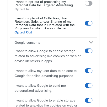
I want to opt-out of processing my
consent section.
Personal Data for Targeted Advertising.
Opted In
Salvatore Cuomo
-
25 GIUGNO 2022
DICHIARAZIONE IRAP
I want to opt-out of Collection, Use,
Retention, Sale, and/or Sharing of my
Avvisi bonari IRAP a pioggia
Personal Data that Is Unrelated with the
e Civis in panne
Purposes for which it was collected.
Opted Out
Google consents
I want to allow Google to enable storage
related to advertising like cookies on web or
device identifiers in apps.
Iscriviti alla nostra
NEWSLETTER
I want to allow my user data to be sent to
Google for online advertising purposes.
Resta informato su notizie, aggiornamenti fiscali
I want to allow Google to send me
e moduli scaricabili!
personalized advertising.
I want to allow Google to enable storage
related to analytics like cookies on web or