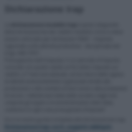
Dichiarazione Irap
La
dichiarazione modello Irap
è parte integrante
della dichiarazione dei redditi modello Unico e deve
essere utilizzato per dichiarare l’IRAP - imposta
regionale sulle attività produttive - disciplinata dal
D.lgs 446/1997.
Presupposto dell’imposta, il cui periodo d’imposta
coincide con quello valido ai fini delle imposte sui
redditi, è l’“
esercizio abituale, nel territorio delle regioni,
di attività autonomamente organizzate dirette alla
produzione o allo scambio di beni ovvero alla prestazione
di servizi. L’attività esercitata dalle società e dagli enti,
compresi gli organi e le amministrazioni dello Stato,
costituisce in ogni caso presupposto d’imposta
”.
Ecco la nostra guida completa alla dichiarazione Irap:
Dichiarazione Irap: cos’è, soggetti obbligati,