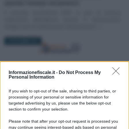
assorbe l’omesso versamento
Il mancato versamento IRAP in caso di omessa
indicazione dell’importo dovuto in dichiarazione
integra solo la violazione per dichiarazione (…)
23 NOVEMBRE 2021
Informazionefiscale.it -
Do Not Process My
Personal Information
If you wish to opt-out of the sale, sharing to third parties, or
Rosy D’Elia
-
DICHIARAZIONE IRAP
processing of your personal or sensitive information for
Modello IRAP e Aiuti di Stato, in arrivo
targeted advertising by us, please use the below opt-out
segnalazioni sul superamento dei limiti nel
section to confirm your selection.
2018
Please note that after your opt-out request is processed you
Modello IRAP e Aiuti di Stato: in arrivo da parte
may continue seeing interest-based ads based on personal