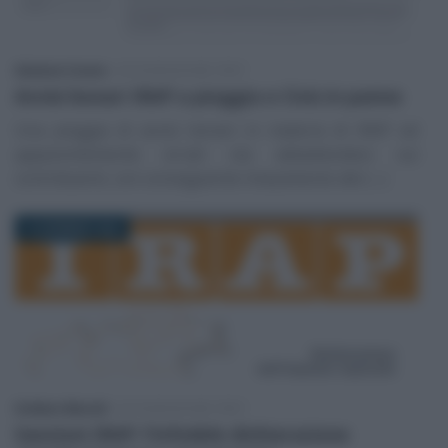
Salvatore Cuomo
-
DICHIARAZIONE IRAP
Avvisi bonari IRAP a pioggia e Civis in panne
Una pioggia di avvisi bonari in materia di IRAP ed
apparentemente errati sta abbattendosi sui
contribuenti, con conseguente intasamento dei (…)
16 GENNAIO 2022
Emiliano Marvulli
-
DICHIARAZIONE IRAP
Sanzioni IRAP: l’infedele dichiarazione