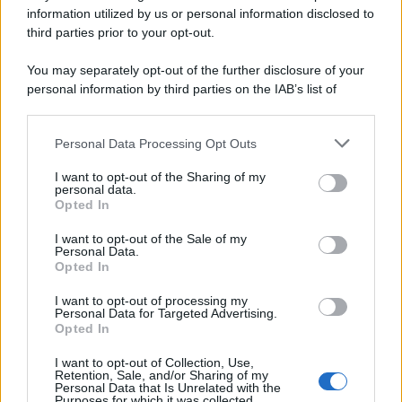
dell’Agenzia delle Entrate segnalazioni sul
information utilized by us or personal information disclosed to
superamento dei limiti nella dichiarazione (…)
third parties prior to your opt-out.
You may separately opt-out of the further disclosure of your
4 MAGGIO 2021
personal information by third parties on the IAB’s list of
downstream participants.
Personal Data Processing Opt Outs
This information may also be disclosed by us to third parties
on the IAB’s List of Downstream Participants that may further
I want to opt-out of the Sharing of my
disclose it to other third parties.
personal data.
Opted In
Please note that this website/app uses one or more Google
Anna Maria D’Andrea
-
DICHIARAZIONE IRAP
services and may gather and store information including but
I want to opt-out of the Sale of my
Personal Data.
not limited to your visit or usage behaviour. You may click to
Codice tributo 3813: cos’è, quando si usa e
Opted In
grant or deny consent to Google and its third-party tags to
come compilare il modello F24
use your data for below specified purposes in below Google
I want to opt-out of processing my
Il codice tributo 3813 si usa per il versamento del
consent section.
Personal Data for Targeted Advertising.
secondo o unico acconto Irap. Di seguito tutte le
Opted In
istruzioni e le regole per la compilazione (…)
I want to opt-out of Collection, Use,
Retention, Sale, and/or Sharing of my
Personal Data that Is Unrelated with the
Purposes for which it was collected.