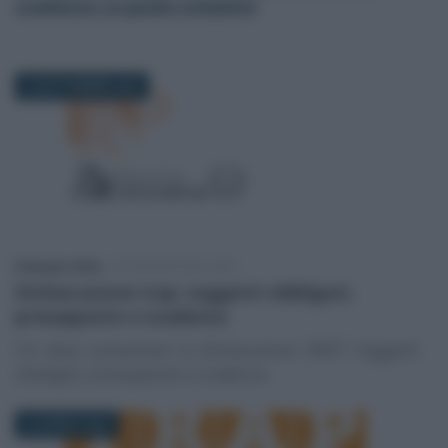
scadenza. La guida completa
30 SETTEMBRE 2024
Francesco Oliva
-
DICHIARAZIONE IRAP
Dichiarazione Irap: soggetti obbligati,
presupposto e scadenza
Chi deve presentare la dichiarazione IRAP? Soggetti
obbligati, presupposto e scadenza
29 APRILE 2023