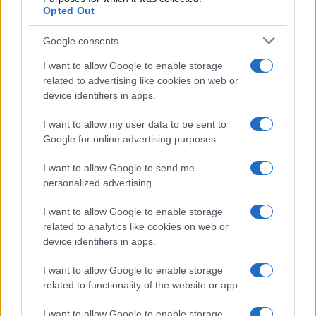
1
2
Opted Out
Google consents
I want to allow Google to enable storage
related to advertising like cookies on web or
device identifiers in apps.
Iscriviti alla nostra
NEWSLETTER
I want to allow my user data to be sent to
Google for online advertising purposes.
Resta informato su notizie, aggiornamenti fiscali
I want to allow Google to send me
e moduli scaricabili!
personalized advertising.
I want to allow Google to enable storage
related to analytics like cookies on web or
device identifiers in apps.
I want to allow Google to enable storage
Acconsento al
trattamento dei dati personali
ai sensi degli
related to functionality of the website or app.
articoli 13-14 del GDPR 2016/679.
I want to allow Google to enable storage