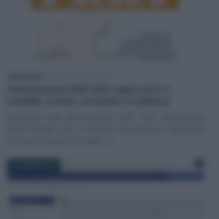
Alessio Mauro
-
DICHIARAZIONE IRAP
Dichiarazione IRAP 2023, approvato il
modello: novità, istruzioni e scadenza
Istruzioni sulla dichiarazione IRAP 2023 dall’Agenzia
delle Entrate: oltre al modello da utilizzare, approvato
con il provvedimento dello (…)
25 GIUGNO 2022