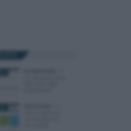
Ù LETTI
Anna Maria D’Andrea
-
IVA
018
IVA split payment fuori
dalla verifica degli
inadempimenti
Sandra Pennacini
-
IVA
025
DURF: le operazioni
non imponibili non
sono rilevanti