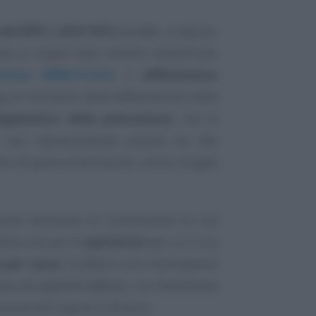
 del DPR n. 633/1972
prevede, a regime,
se ai singoli Stati membri dall’articolo
ettiva 2006/112/CE
, il
differimento
a al momento della effettuazione della
agamento della prestazione
, ove la
 casi espressamente previsti da tale
ci da parte di farmacisti, servizi erogati
ltà attribuita al contribuente (a sua
hiesto che per le
operazioni
per cui vi sia
a per cassa
“
la fattura reca l’annotazione
a ad esigibilità differita, con l’indicazione
cazione del regime ordinario.