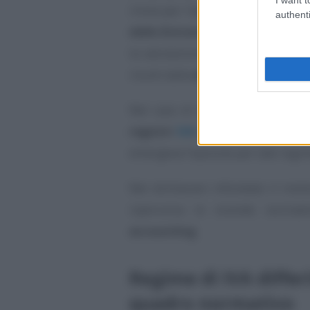
rinvia per l’applicazione a un
pr
authenti
delle Entrate
, che fa salva, ai f
la valutazione del comportamento
risulti dalla
dichiarazione IVA a
Nel caso di specie tale comport
registri
IVA
e, in particolare, da
emergeva l’opzione per tale regi
Nel dichiarare infondato il moti
ripercorso le vicende normat
accounting
.
Regime di IVA differi
quadro normativo