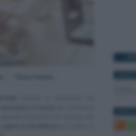
I PI
22 MARZO 2
er
Fonti Preferite
5/2008
consente ai contribuenti che
o
prestazioni di servizi
nei confronti di
5 MAGGIO 2
agiscano nell’esercizio di impresa, arte
l
regime di IVA differita
di cui all’art. 6,
72
.