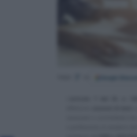
Google
Discov
Segui
su
L’
articolo 7 del DL n. 18
effettuino
cessioni di beni
cessionari o committenti che 
o professione, di avvalersi de
comma 5, del
DPR n. 633/19