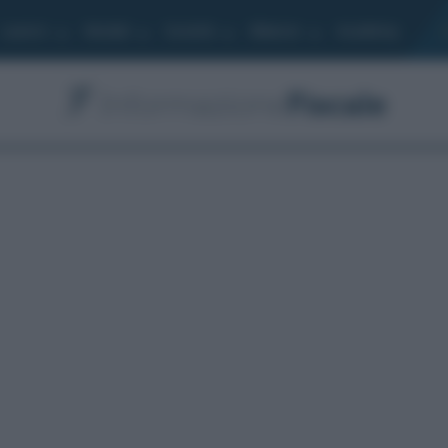
Lavoro
Moduli
Società
Bilancio
Academy