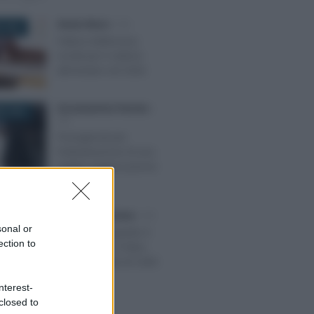
Alessio Mauro
-
IVA
 2025
Fattura elettronica:
novità per il settore
alimentare nel 2026
Giovambattista Palumbo
-
E 2023
IVA
Presupposti per
l’individuazione di una
stabile organizzazione
personale
Anna Maria D’Andrea
-
IVA
025
sonal or
Partita IVA, quando è
ection to
obbligatoria? Il falso
mito del limite di 5.000
euro
nterest-
closed to