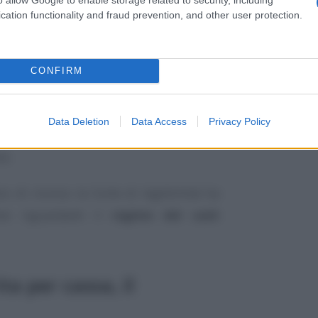
ovvedimento
del Direttore dell’
Agenzia
cation functionality and fraud prevention, and other user protection.
ini dell’applicazione del suddetto regime,
 concludente del contribuente, ove ciò
CONFIRM
nnuale
.
amento era desumibile dall’
esame dei
Data Deletion
Data Access
Privacy Policy
lle dichiarazioni periodiche, dalle quali
me.
vo di ricorso la Corte di legittimità ha
ive riguardanti il
regime del cash
ta per cassa, il