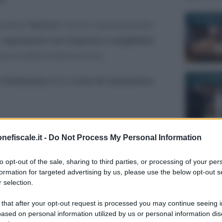
4 DICEMBRE
elative
fatture
rechino espressamente
i
operazioni con imposta a esigibilità
azione della relativa norma.
’
Ordinanza
della
Corte di Cassazione
12 DICEMBR
ing se manca
nefiscale.it -
Do Not Process My Personal Information
tura, un caso
19 MARZO 2
to opt-out of the sale, sharing to third parties, or processing of your per
formation for targeted advertising by us, please use the below opt-out s
 selection.
ricorso
proposto da una società avverso
 that after your opt-out request is processed you may continue seeing i
maggiore IVA, con cui l’Agenzia delle
ased on personal information utilized by us or personal information dis