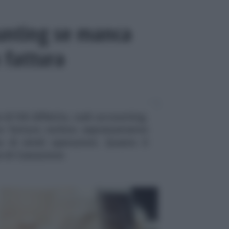
unting se manca
 fattura
 di IVA differita, cash accounting,
ve fatture rechino espressamente
a di simili operazioni. Questo il
te di Cassazione