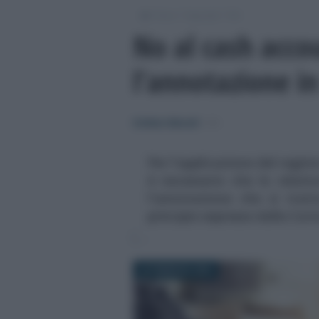
/
/
/
Fisco
Imposte
IVA
No al cash acco
l’annotazione in
Emiliano Marvulli
-
IVA
Per l’applicazione del regime
è necessario che le relati
l'annotazione che si tratt
principio espresso dalla Cor
24 FEBBRAIO 2024