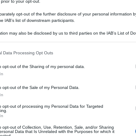
 era stata contabilizzata e versata al
 prior to your opt-out.
restazioni, con
imposta differita per
rately opt-out of the further disclosure of your personal information by
ione dell’
articolo 7
del
DL n. 185/2008
he IAB’s list of downstream participants.
nelle relative
fatture
l’
annotazione
tion may also be disclosed by us to third parties on the IAB’s List of 
di cui alla norma dell’art. 7 del decreto
 that may further disclose it to other third parties.
 that this website/app uses one or more Google services and may gath
l Data Processing Opt Outs
including but not limited to your visit or usage behaviour. You may click 
a sentenza della
CTP
, ha accolto l’appello
 to Google and its third-party tags to use your data for below specifi
o opt-out of the Sharing of my personal data.
ogle consent section.
endo che la società contribuente non
In
sigibilità differita dell’imposta
senza
o opt-out of the Sale of my Personal Data.
ura
.
In
ne
, con cui la società ha lamentato
to opt-out of processing my Personal Data for Targeted
ing.
 n. 185/2008
e dell’
art. 6, comma 5, del
In
n cui la sentenza impugnata ha ritenuto
o opt-out of Collection, Use, Retention, Sale, and/or Sharing
ersonal Data that Is Unrelated with the Purposes for which it
isciplina della
esigibilità differita
in
lected.