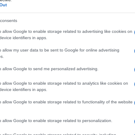
Out
e fatture
della disciplina dettata dalla
consents
o allow Google to enable storage related to advertising like cookies on
evice identifiers in apps.
o allow my user data to be sent to Google for online advertising
s.
to allow Google to send me personalized advertising.
o allow Google to enable storage related to analytics like cookies on
evice identifiers in apps.
o allow Google to enable storage related to functionality of the website
arte ricorrente ha sottolineato che l’art.
tuito dall’
art. 32-bis, comma 5
, del
DL
o allow Google to enable storage related to personalization.
l
regime dell’IVA differita
(per cassa)
o allow Google to enable storage related to security, including