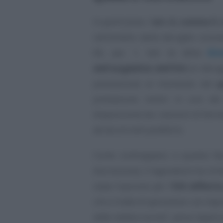
In particolare, l’
art. 6, comma 5,
nell’ambito delle deroghe conces
66, par. 1, lett. b) della
Dir
dell’esigibilità dell’IVA
(in derog
prestazione) al momento del
p
prestazione rientri in uno dei
disposizione (es. cessioni di farma
ad alcuni enti pubblici).
Come contrappeso a questa faco
discrezione), il legislatore ha ric
stata l’opzione per l’
IVA differit
che si tratta di operazione con impost
della relativa norma
”, pena l’appli