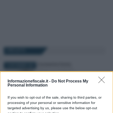
I PIÙ LETTI
Giovambattista Palumbo
-
14 NOVEMBRE 2023
IMPOSTE DI REGISTRO,
IPOTECARIE E CATASTALI
Profili accertativi in tema di
Informazionefiscale.it -
Do Not Process My
Docfa e classamento
Personal Information
If you wish to opt-out of the sale, sharing to third parties, or
Anna Maria D’Andrea
-
7 MAGGIO 2024
processing of your personal or sensitive information for
IMPOSTE DI REGISTRO,
targeted advertising by us, please use the below opt-out
IPOTECARIE E CATASTALI