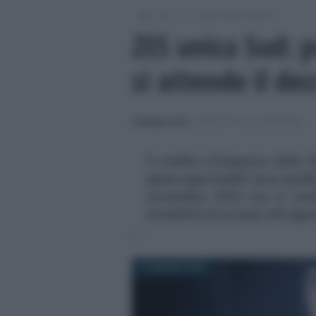
/
/
Lavoro
Incentivi alle imprese
ZES unica Sud: p
si attende il de
Tommaso Gavi
-
INCENTIVI ALLE IMPRESE
Il credito d'imposta della
spese agevolabili sono quelle
novembre 2024 ma si atten
modalità di accesso all'age
10 GENNAIO 2024