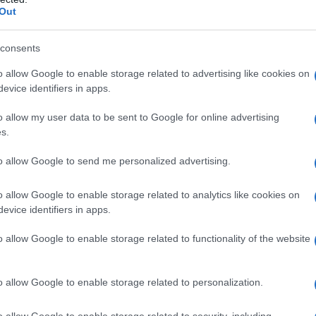
Out
consents
o allow Google to enable storage related to advertising like cookies on
evice identifiers in apps.
ppresentato dal comma 6 dell’articolo 16
o allow my user data to be sent to Google for online advertising
s.
l decreto Sud
. Tale comma prevedeva
inistro per gli affari europei, il Sud, le
to allow Google to send me personalized advertising.
di concerto con il Ministro dell’Economia
o allow Google to enable storage related to analytics like cookies on
evice identifiers in apps.
o allow Google to enable storage related to functionality of the website
non è stato approvato ma, nel frattempo,
ne
è intervenuta la
Legge di Bilancio
o allow Google to enable storage related to personalization.
o allow Google to enable storage related to security, including