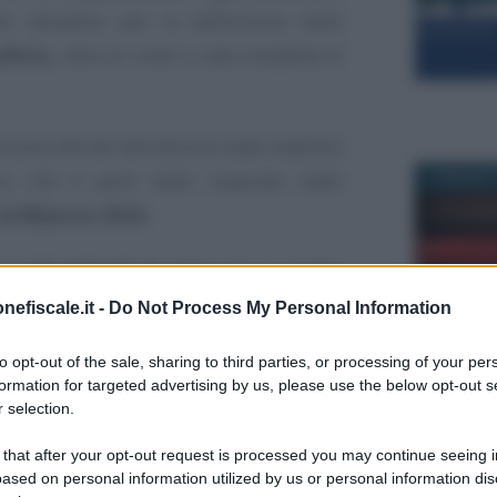
to attuativo per la definizione delle
ficio,
oltre ai criteri e alle modalità di
rsione del del decreto era stato stabilito
re, che è però stato superato dalle
12 MAGGIO 
di Bilancio 2024.
one
1,8 miliardi di euro
per il credito
ora bloccate.
nefiscale.it -
Do Not Process My Personal Information
12 NOVEMB
to opt-out of the sale, sharing to third parties, or processing of your per
 credito d’imposta si
formation for targeted advertising by us, please use the below opt-out s
 selection.
ttuativo
 that after your opt-out request is processed you may continue seeing i
a ZES unica Sud
è ancora fermo. Il
ased on personal information utilized by us or personal information dis