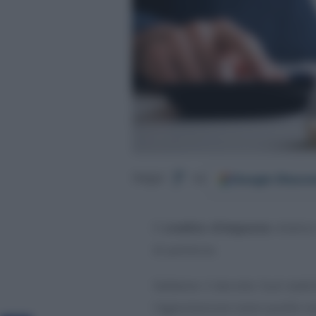
Google
Discov
Segui
su
Il
credito d’imposta
relativo
di partenza.
Sebbene il decreto Sud stabil
l’agevolazione siano quelle 