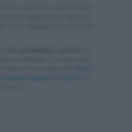
rà alcuni aspetti del credito d’imposta
e riunirà le regioni Abruzzo, Basilicata,
ia, Sicilia, Sardegna, non è l’unico ad
llo
416 provvedimenti attuativi
che
erno e dai Ministeri. Il numero è stato
mo trimestre, come emerge dalla
“Quinta
ovvedimenti legislativi e attuativi”
del
i Governo.