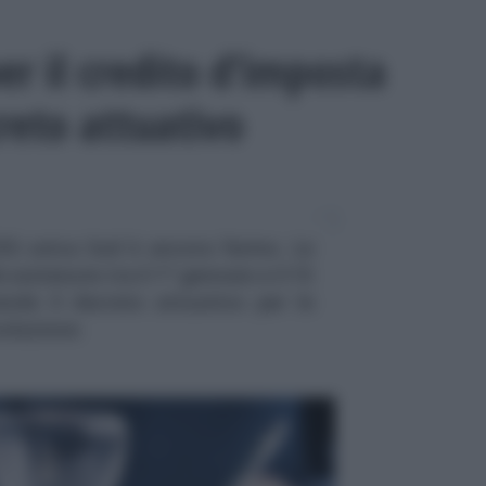
er il credito d’imposta
creto attuativo
 ZES unica Sud è ancora fermo. Le
 sostenute tra il 1° gennaio e il 15
de il decreto attuativo per le
volazione