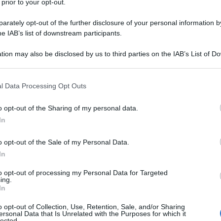
 prior to your opt-out.
. 124/2023, convertito nella legge n. 162
29 LUGLIO 
cato tutte le
ZES, zone economiche
rately opt-out of the further disclosure of your personal information by
he IAB’s list of downstream participants.
tion may also be disclosed by us to third parties on the IAB’s List of 
 partire
dal 1° gennaio 2024
ma per
 that may further disclose it to other third parties.
à ancora attendere.
 that this website/app uses one or more Google services and may gath
l Data Processing Opt Outs
including but not limited to your visit or usage behaviour. You may click 
 to Google and its third-party tags to use your data for below specifi
ata
al prossimo 1° marzo
ma per
o opt-out of the Sharing of my personal data.
ogle consent section.
o e del nuovo credito d’imposta i tempi
In
ualche difficoltà per le imprese che
o opt-out of the Sale of my Personal Data.
In
to opt-out of processing my Personal Data for Targeted
ing.
In
o opt-out of Collection, Use, Retention, Sale, and/or Sharing
ersonal Data that Is Unrelated with the Purposes for which it
lected.