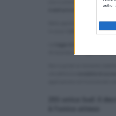
Con il comma 249 dell’articolo 1 
authenti
6 dell’articolo 16 del decreto S
Nello specifico sono state determi
in corso:
1,8 miliardi di euro.
La
Legge di Bilancio 2024
ha, in
30 dicembre per l’
approvazione d
Non è quindi al momento stabilit
che definirà le
modalità di acces
applicazione e di fruizione del cred
ZES unica Sud: il de
è l’unico atteso