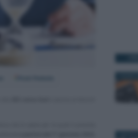
I PI
4 GIUGNO 2
er
Fonti Preferite
 alla
ZES unica Sud
è ancora ai blocchi
isca che le spese per le quali è prevista
sostenute
a partire dal 1° gennaio 2024
,
3 MAGGIO 2