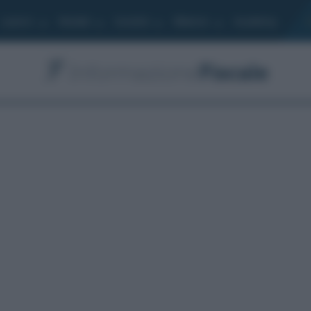
Lavoro
Moduli
Società
Bilancio
Academy