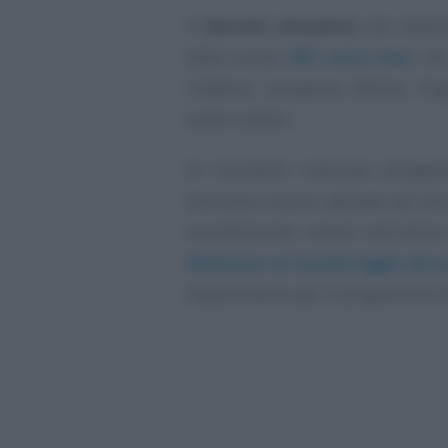
Il
decreto attuativo
che stabili
della nuova
ZES unica Sud
, ch
Calabria, Campania, Molise, Pugl
essere atteso.
Al momento mancano all’appe
dovranno essere adottati dal Gov
sensibilmente ridotto nell’ulti
Relazione sul monitoraggio dei pr
Dipartimento per il programma d