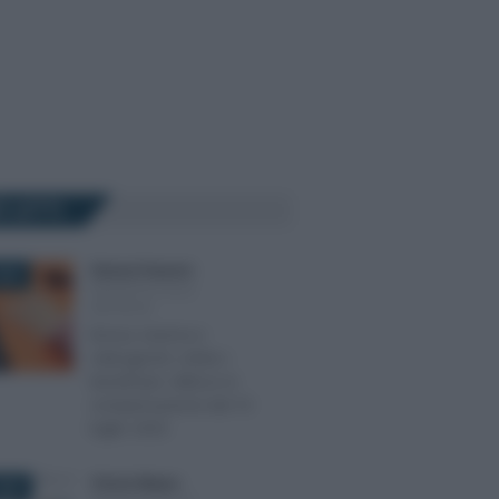
Ù LETTI
Ginevra Franzoni
-
025
INCENTIVI ALLE
IMPRESE
Bonus cinema e
videogiochi: online i
beneficiari. Utilizzo in
compensazione dal 10
luglio 2025
Vittorio Megna
-
026