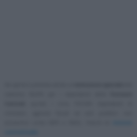
Ad aprile è prevista anche un’
emissione speciale
del
cedolino NoiPA per i dipendenti delle
Funzioni
Centrali
, quindi i circa 195.000 dipendenti di
ministeri, agenzie fiscali ed enti pubblici non
economici come INPS e INAIL, freschi di
rinnovo
contrattuale
.