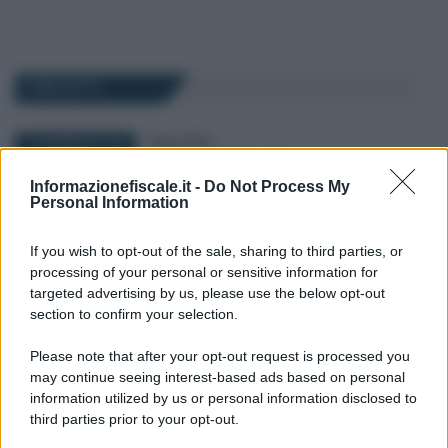
I PIÙ LETTI
Rosy D’Elia
-
14 FEBBRAIO 2026
PUBBLICA AMMINISTRAZIONE
L’Agenzia delle Entrate si
Informazionefiscale.it -
Do Not Process My
Personal Information
riorganizza e fa spazio alla
compliance
If you wish to opt-out of the sale, sharing to third parties, or
processing of your personal or sensitive information for
Alessio Mauro
-
targeted advertising by us, please use the below opt-out
24 NOVEMBRE 2017
PUBBLICA AMMINISTRAZIONE
section to confirm your selection.
Assunzioni precari PA 2018,
ecco la circolare Madia e il
Please note that after your opt-out request is processed you
piano di stabilizzazione
may continue seeing interest-based ads based on personal
information utilized by us or personal information disclosed to
third parties prior to your opt-out.
Anna Maria D’Andrea
-
9 MAGGIO 2024