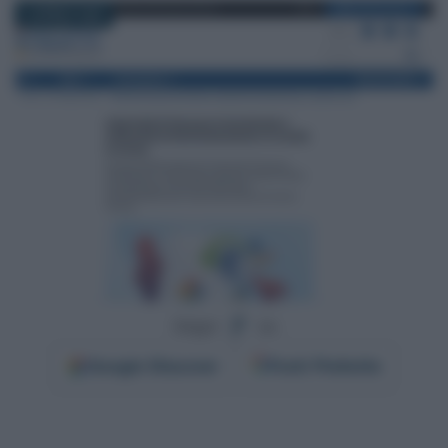
8 APRILE 2025
Segui
su
Google
Discover
Fonti Preferite