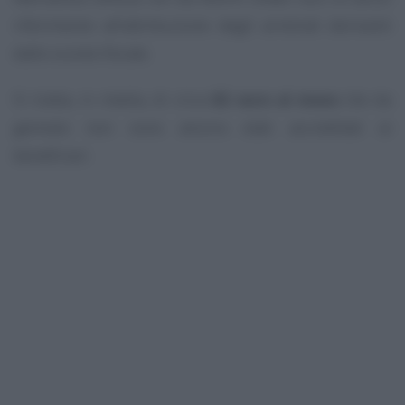
riferimento all’attribuzione degli arretrati derivanti
dallo sconto fiscale.
Si tratta, in media, di circa
82 euro al mese
che da
gennaio non sono ancora stati accreditati ai
beneficiari.