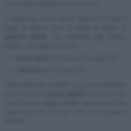
lavoro (CCNL) e l’applicazione del rinnovo.
A stabilire gli importi dell’IVC 2025/2027 è stata la
Legge di Bilancio 2025, la quale ha fissato gli
aumenti mensili
, con riferimento agli stipendi
tabellari, nella seguente misura:
0,6 per cento
dal 1°aprile al 30 giugno 2025;
1 per cento
dal 1°luglio 2025.
Come evidenziato da NoiPA in una nota pubblicata
sul sito, dunque, l’
importo dell’IVC
sarà lo stesso per
i mesi di aprile, maggio e giugno, mentre a partire da
luglio sarà pari all’1 per cento dello stipendio
tabellare.