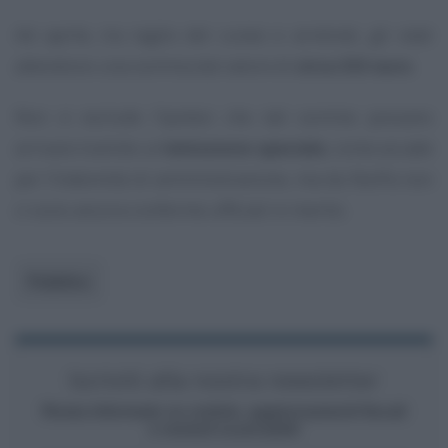
Ad aprile, tra taglio del cuneo e arretrati, gli stati
attendono una somma dal valore di
circa 333 euro
.
Non si esclude l’ipotesi che tali somme possano
arrivare tramite un’
emissione speciale
, come accade
per l’indennità di amministrazione, ma da NoiPa non
ci sono ancora conferme ufficiali in merito.
Pubblico
Iscriviti alla nostra newsletter
Resta informato su notizie, aggiornamenti fiscali
e moduli scaricabili!