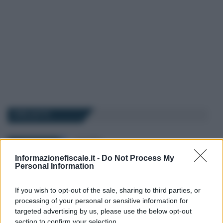
I PIÙ LETTI
Carla Mele
-
26 LUGLIO 2018
SOCIETÀ DI CAPITALI
Informazionefiscale.it -
Do Not Process My
Omessa tenuta scritture
Personal Information
contabili: per la Cassazione
non è reato
If you wish to opt-out of the sale, sharing to third parties, or
processing of your personal or sensitive information for
targeted advertising by us, please use the below opt-out
Rosy D’Elia
-
28 GENNAIO 2019
section to confirm your selection.