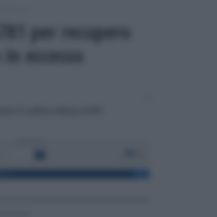
odello 770
6781 per recupero
 in eccesso
re il codice tributo 6781