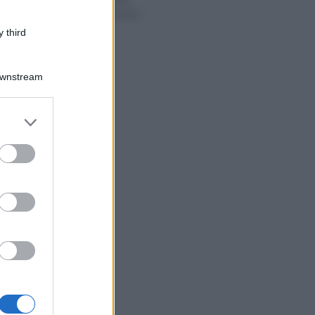
modello 770/2023
 third
Downstream
er and store
to grant or
ed purposes