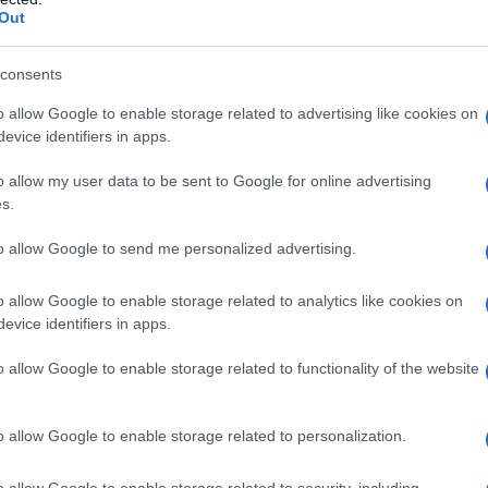
Out
consents
o allow Google to enable storage related to advertising like cookies on
evice identifiers in apps.
o allow my user data to be sent to Google for online advertising
s.
to allow Google to send me personalized advertising.
nificato del codice in questione nella
o allow Google to enable storage related to analytics like cookies on
ntrate n. 9/E/2005, che lo ha istituito,
evice identifiers in apps.
o allow Google to enable storage related to functionality of the website
i ritenute di lavoro dipendente
,
o allow Google to enable storage related to personalization.
le scaturente dalla dichiarazione del
o allow Google to enable storage related to security, including