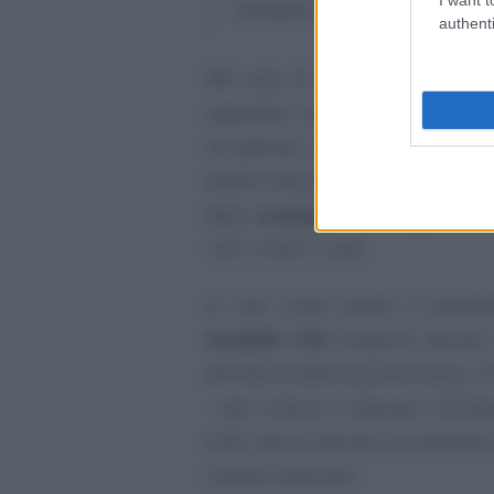
sostituto d’imposta 770 sempli
authenti
Nel caso di ritenute alla fonte 
segnalare nel modello F24 c
recuperare per periodi d’impos
essere indicata nel 770 semplific
dello
scomputo o compensazi
10/11/1997 n. 445.
In casi come questi è possibi
modello F24
l’importo dovuto.
all’interno della sezione Erario, a 
- altri tributi e interessi’. All’
6781 dovrà indicare unicamente l
credito maturato.