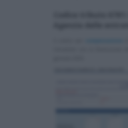
Codice tributo 6781:
Agenzia delle entra
Il codice per
compensazione
di
introdotto con la Risoluzione de
gennaio 2005.