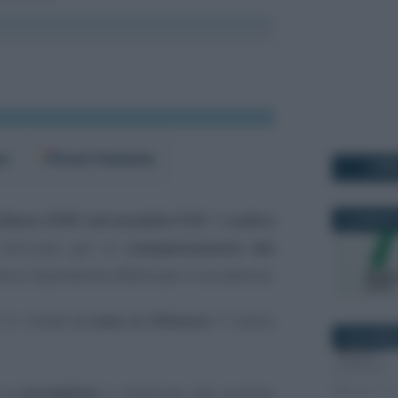
er
Fonti Preferite
I PI
ributo 6781 nel modello F24
? Il
codice
16 GENNAIO
tilizzato per la
compensazione dei
voro dipendente effettuate in eccedenza.
i si chiede
a cosa si riferisce
il codice
4 NOVEMBR
la
contabilità
in relazione alle somme