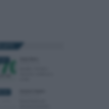
Ù LETTI
Alessio Mauro
-
 2021
MODELLO 770
Modello 770/2021:
istruzioni, scadenza e
novità
Domenico Catalano
-
E 2024
MODELLO 770
Risarcimento per
demansionamento: