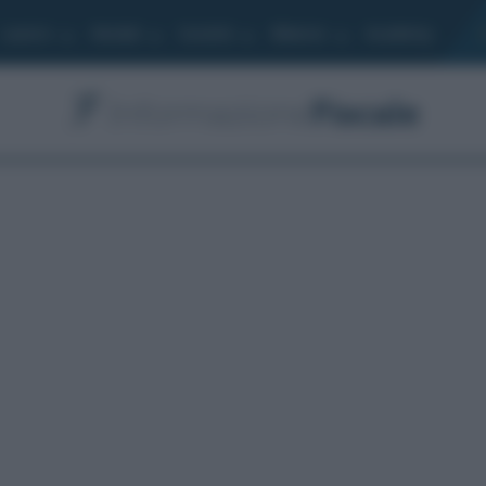
Lavoro
Moduli
Società
Bilancio
Academy