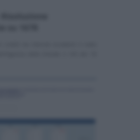
 Risoluzione
te su 1678
 crediti da ritenute eccedenti è stato
ll’Agenzia delle Entrate n. 9/E del 18