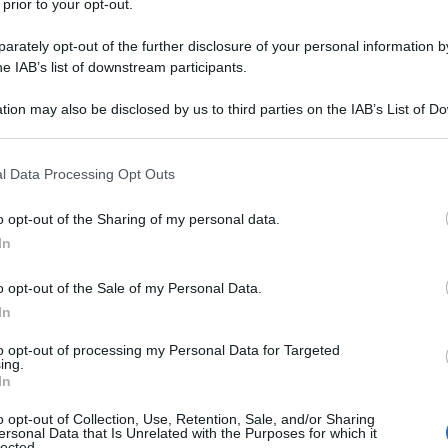
 prior to your opt-out.
diti da lavoro dipendente e assimilati;
rately opt-out of the further disclosure of your personal information by
edditi da lavoro autonomo, provvigioni e
he IAB’s list of downstream participants.
tion may also be disclosed by us to third parties on the IAB’s List of 
 that may further disclose it to other third parties.
 modello F24, a cosa
 that this website/app uses one or more Google services and may gath
l Data Processing Opt Outs
including but not limited to your visit or usage behaviour. You may click 
 to Google and its third-party tags to use your data for below specifi
o opt-out of the Sharing of my personal data.
ogle consent section.
In
sce alla
compensazione di crediti su
ffettuate dal sostituto d’imposta.
o opt-out of the Sale of my Personal Data.
In
re
il codice in questione possono essere
to opt-out of processing my Personal Data for Targeted
le somme in eccedenza per versamenti di
ing.
In
o opt-out of Collection, Use, Retention, Sale, and/or Sharing
ersonal Data that Is Unrelated with the Purposes for which it
lected.