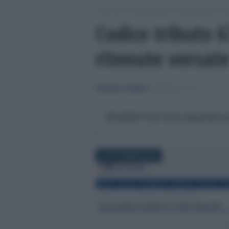
/
/
/
Fisco
Dichiarazioni e adempimenti
M
Codice tributo 
ritenute versate
Domenico Catalano
-
MODELLO 770
Modello F24: ecco quando usa
29 SETTEMBRE 2025