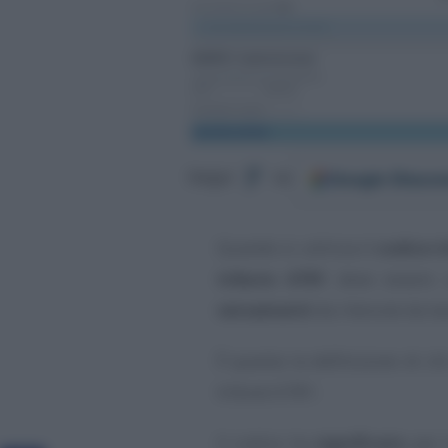
Google
Discov
Segui
su
Quando si utilizza il
codice t
tributo 6781
deve essere u
versamenti
da ritenute da la
È questa la definizione di ch
tributo 6781.
Il codice ha
significato
per 