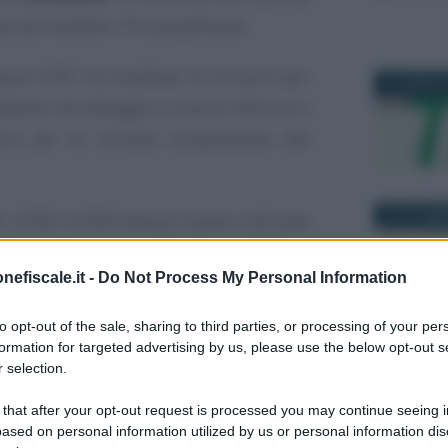
sta nel modello 770 semplificato.
ibuto 6781 ha ereditato le funzioni per
11 LUGLIO 
ediamo nel dettaglio a cosa si riferisce e
rio per la corretta compilazione del
Giuseppe 
27 OTTOBR
1, 6782 e 6783 devono essere utilizzati
MODELLO
 relativo modello 770. Per il 2025 la
Modello 7
istruzioni
nefiscale.it -
Do Not Process My Personal Information
.
compilaz
frontespi
to opt-out of the sale, sharing to third parties, or processing of your per
ibuente abbia versato in eccesso una
formation for targeted advertising by us, please use the below opt-out s
pendente o autonomo e voglia recuperarla
 selection.
24 OTTOBR
o infrannuale potrà avvenire tramite
 that after your opt-out request is processed you may continue seeing i
to:
ased on personal information utilized by us or personal information dis