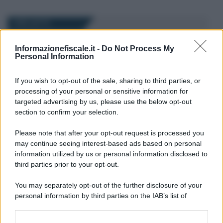
I PIÙ LETTI
Informazionefiscale.it -
Do Not Process My
Francesco Rodorigo
-
SCUOLA
7 AGOSTO 2026
Personal Information
Bonus scuole paritarie:
domanda entro il 21
If you wish to opt-out of the sale, sharing to third parties, or
settembre
processing of your personal or sensitive information for
targeted advertising by us, please use the below opt-out
section to confirm your selection.
Francesco Rodorigo
-
SCUOLA
11 NOVEMBRE 2022
Rinnovo contratto scuola: a
Please note that after your opt-out request is processed you
dicembre arrivano gli
may continue seeing interest-based ads based on personal
arretrati e un aumento
information utilized by us or personal information disclosed to
medio di 100 euro
third parties prior to your opt-out.
You may separately opt-out of the further disclosure of your
Francesco Rodorigo
-
SCUOLA
10 SETTEMBRE 2022
personal information by third parties on the IAB’s list of
Bando Supermedia 2022:
downstream participants.
dall’INPS 9.800 borse di