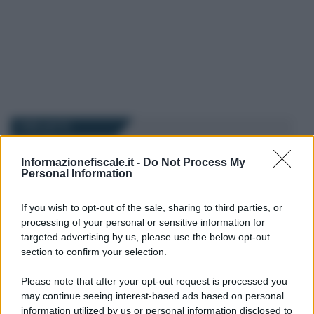
I PIÙ LETTI
Informazionefiscale.it -
Do Not Process My
Alessio Mauro
-
SCUOLA
19 SETTEMBRE 2017
Personal Information
Bonus 18 anni 2017 per i
nati nel 1999: ecco le novità
If you wish to opt-out of the sale, sharing to third parties, or
processing of your personal or sensitive information for
targeted advertising by us, please use the below opt-out
section to confirm your selection.
Francesco Rodorigo
-
SCUOLA
25 SETTEMBRE 2023
Anagrafe Nazionale
Please note that after your opt-out request is processed you
dell’Istruzione Superiore:
may continue seeing interest-based ads based on personal
come funziona il nuovo
information utilized by us or personal information disclosed to