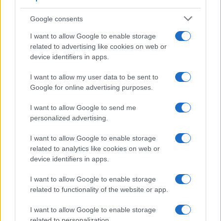
Google consents
I want to allow Google to enable storage
related to advertising like cookies on web or
device identifiers in apps.
Iscriviti alla nostra
NEWSLETTER
I want to allow my user data to be sent to
Google for online advertising purposes.
Resta informato su notizie, aggiornamenti fiscali
I want to allow Google to send me
e moduli scaricabili!
personalized advertising.
I want to allow Google to enable storage
related to analytics like cookies on web or
device identifiers in apps.
I want to allow Google to enable storage
Acconsento al
trattamento dei dati personali
ai sensi degli
related to functionality of the website or app.
articoli 13-14 del GDPR 2016/679.
I want to allow Google to enable storage
related to personalization.