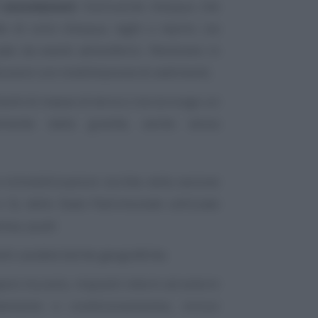
d esondazioni
: fuoriuscite d’acqua che
 di corsi d’acqua, laghi o bacini, sia
usate da eventi atmosferici. Rientrano in
luvioni con mobilitazione di sedimenti;
enti di masse di terra o roccia lungo un
almente dalla gravità, anche senza
 immobilizzazioni iscritte nella sezione
e 3), dello Stato Patrimoniale utilizzate
resa, quali:
nti caratteristiche geografiche;
opere murarie, impianti interni ed esterni
caldamento e condizionamento), inclusi