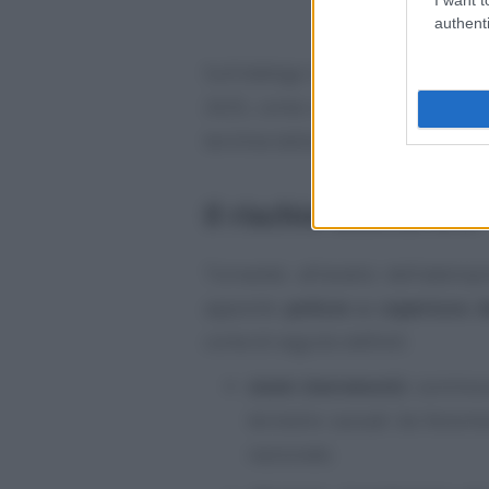
authenti
Sull’obbligo il decreto Millepro
2025, come confermato dal
com
termine della riunione del Consig
Il rischio assicurato
Tornando all’analisi dell’ademp
apposite
polizze a copertura d
come di seguito definiti:
sismi (terremoti)
: sommovi
terrestre causati da fenome
nazionale;