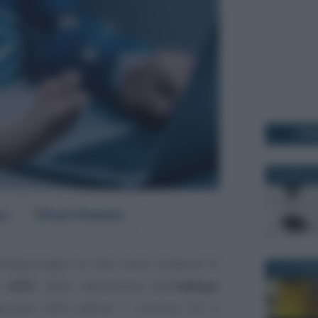
I PI
30 LUGLIO 
er
Fonti Preferite
illeproroghe di fine anno conterrà lo
30 OTTOBR
 2025
della decorrenza dell’
obbligo
gennaio 2025 dall’art. 1, comma 101 e