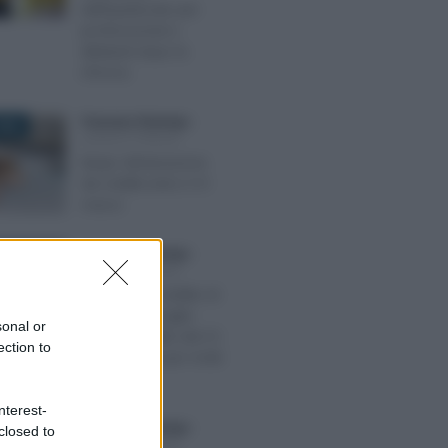
dell’Ispettorato per
professionisti e
dilettanti dopo la
riforma
Francesco Rodorigo
-
026
LEGGI E PRASSI
Naspi: dichiarazione
dei redditi entro il 31
marzo
Francesco Rodorigo
-
2023
LEGGI E PRASSI
Pagamento reddito di
cittadinanza luglio
sonal or
2023: accredito dal 27,
ection to
ultimo mese per molti
percettori
nterest-
Francesco Rodorigo
-
closed to
2025
LEGGI E PRASSI