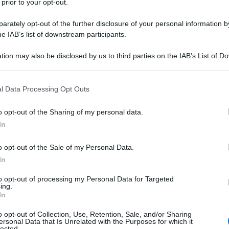
 prior to your opt-out.
ritte al Registro delle Imprese con
sede
rately opt-out of the further disclosure of your personal information by
he IAB’s list of downstream participants.
e le
imprese straniere
con stabile
italiano, mentre non si applica alle
tion may also be disclosed by us to third parties on the IAB’s List of 
 that may further disclose it to other third parties.
le definite dall’articolo 2135 del Codice
 that this website/app uses one or more Google services and may gath
e resta consigliabile ancorché facoltativa.
l Data Processing Opt Outs
including but not limited to your visit or usage behaviour. You may click 
 to Google and its third-party tags to use your data for below specifi
di
aumentare la resilienza del tessuto
o opt-out of the Sharing of my personal data.
ogle consent section.
In
te agli eventi catastrofici come evidente
ti.
o opt-out of the Sale of my Personal Data.
In
 MIMIT del 23 settembre scorso
, in
to opt-out of processing my Personal Data for Targeted
o con i rappresentanti delle maggiori
ing.
In
 categorie produttive dove sono stati
o opt-out of Collection, Use, Retention, Sale, and/or Sharing
 deli decreto interministeriale:
ersonal Data that Is Unrelated with the Purposes for which it
lected.