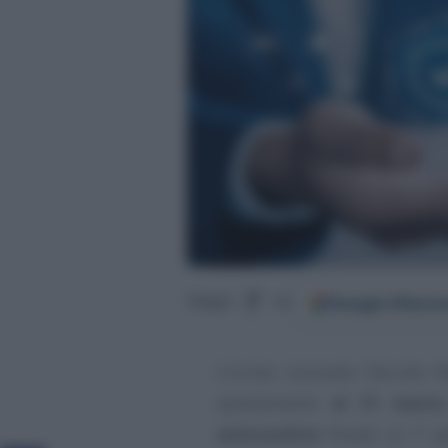
Google
Discov
Segui
su
L’ormai consueto Decreto M
spostamento
al 31 marzo
assicurativo
fissato al 1° 