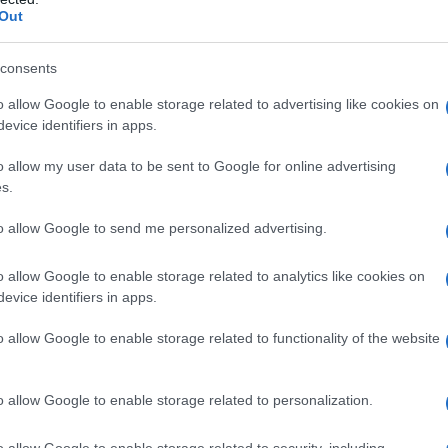
Out
ali al rischio, tenendo conto delle
consents
 della vulnerabilità dei beni assicurati.
o allow Google to enable storage related to advertising like cookies on
o i limiti della propria tolleranza al
evice identifiers in apps.
abbisogno di solvibilità globale, non
o allow my user data to be sent to Google for online advertising
e polizze con le imprese.”
s.
to allow Google to send me personalized advertising.
o allow Google to enable storage related to analytics like cookies on
evice identifiers in apps.
o allow Google to enable storage related to functionality of the website
o allow Google to enable storage related to personalization.
o allow Google to enable storage related to security, including