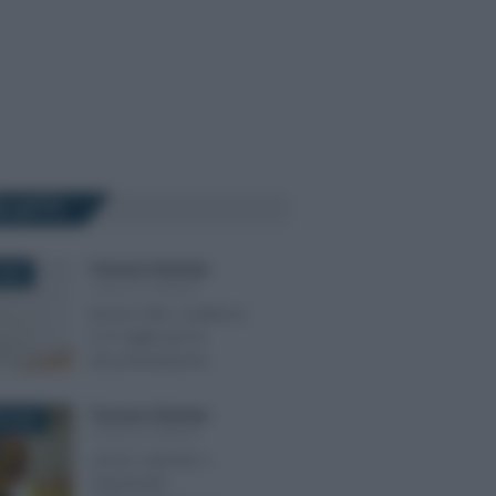
Ù LETTI
Francesco Rodorigo
-
2025
LEGGI E PRASSI
Bonus nido: scadenza
il 31 luglio per la
documentazione
Francesco Rodorigo
-
E 2023
LEGGI E PRASSI
Lavoro sportivo: i
chiarimenti