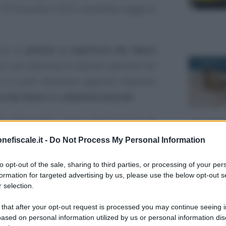
l 30 dicembre 2023, cosiddetta Legge di
pula di
polizze a copertura dei danni
 che interessa le imprese operanti nel
27 MARZO 2
ano le quali dovranno appunto stipulare
a dei danni
da
calamità naturali
.
li dall’ambito della informazione di
18 LUGLIO 
, fornire una breve sintesi degli obblighi
nefiscale.it -
Do Not Process My Personal Information
terministeriale del MIMIT di concerto con
to opt-out of the sale, sharing to third parties, or processing of your per
lativi all’adempimento in oggetto.
formation for targeted advertising by us, please use the below opt-out s
 selection.
rofali: i soggetti
 that after your opt-out request is processed you may continue seeing i
ased on personal information utilized by us or personal information dis
29 MAGGIO 