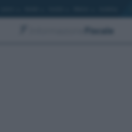
Lavoro
Moduli
Società
Bilancio
Academy