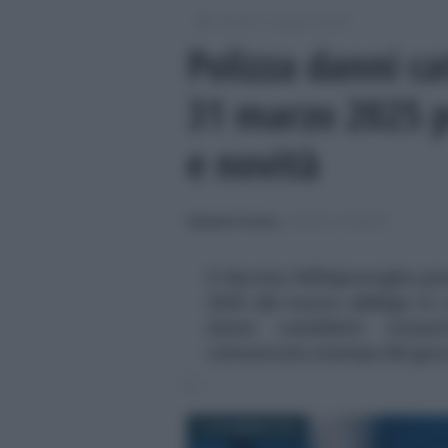
/
/
Lavoro
Leggi e prassi
Polizza danni ca
31 marzo 2025 p
e novità
Salvatore Cuomo
-
LEGGI E PRASSI
Il decreto Milleproroghe p
2025 del nuovo obbligo in 
danni cosiddetti catas
comunicato stampa del gover
10 DICEMBRE 2024