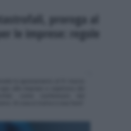
tastrofali, proroga al
er le imprese: regole
revede lo spostamento al 31 marzo
capo alle imprese a copertura dei
trofali, come confermato dal
no. Di cosa si tratta e cosa fare?