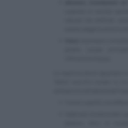
alluvioni, inondazioni e
superano le normali sponde
naturali che artificiali, ca
questa categoria anche le al
frane
: movimenti o scivolam
pendio, causati princip
infiltrazione d’acqua.
La copertura dovrà riguardare le
“Attivo” voce B-II, numeri 1), 2) 
nell’esercizio dell’attività dell’imp
Terreni: superfici con differe
Fabbricati: strutture edili, 
(elettrici, idrici, di ris