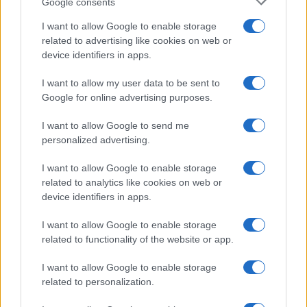
Google consents
I want to allow Google to enable storage
related to advertising like cookies on web or
device identifiers in apps.
Iscriviti alla nostra
NEWSLETTER
I want to allow my user data to be sent to
Google for online advertising purposes.
Resta informato su notizie, aggiornamenti fiscali
I want to allow Google to send me
e moduli scaricabili!
personalized advertising.
I want to allow Google to enable storage
related to analytics like cookies on web or
device identifiers in apps.
I want to allow Google to enable storage
Acconsento al
trattamento dei dati personali
ai sensi degli
related to functionality of the website or app.
articoli 13-14 del GDPR 2016/679.
I want to allow Google to enable storage
related to personalization.