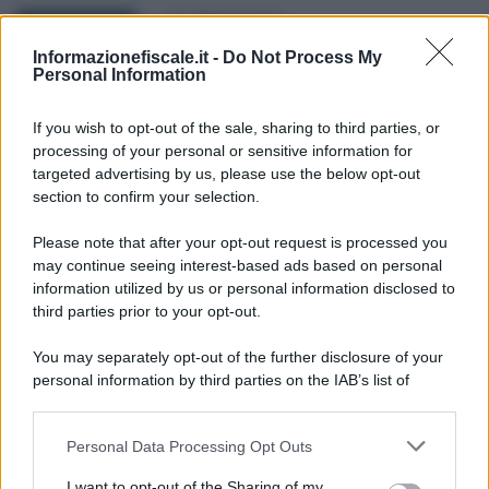
Anna Maria D’Andrea
-
4 GENNAIO 2022
MODELLO ISEE
Informazionefiscale.it -
Do Not Process My
Carta acquisti 2022, nuovi
Personal Information
limiti ISEE e reddito: cos’è e
chi può fare domanda
If you wish to opt-out of the sale, sharing to third parties, or
processing of your personal or sensitive information for
targeted advertising by us, please use the below opt-out
Rosy D’Elia
-
MODELLO ISEE
25 OTTOBRE 2022
section to confirm your selection.
Modello ISEE corrente 2022:
quando serve e qual è la
Please note that after your opt-out request is processed you
scadenza della sua validità?
may continue seeing interest-based ads based on personal
information utilized by us or personal information disclosed to
third parties prior to your opt-out.
Anna Maria D’Andrea
-
19 MAGGIO 2017
MODELLO ISEE
You may separately opt-out of the further disclosure of your
Modello ISEE 2017: calcolo e
personal information by third parties on the IAB’s list of
documenti da presentare al
downstream participants.
CAF
Personal Data Processing Opt Outs
This information may also be disclosed by us to third parties
on the IAB’s List of Downstream Participants that may further
I want to opt-out of the Sharing of my