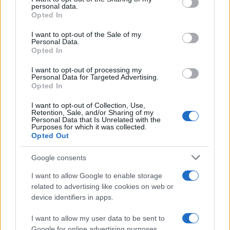
Anna Maria D’Andrea
-
disclose it to other third parties.
16 GENNAIO 2020
personal data.
MODELLO ISEE
Opted In
Please note that this website/app uses one or more Google
Modello ISEE 2020, nuovi
services and may gather and store information including but
controlli sui conti correnti:
I want to opt-out of the Sale of my
Personal Data.
not limited to your visit or usage behaviour. You may click to
verifiche su saldo e giacenza
Opted In
grant or deny consent to Google and its third-party tags to
media
use your data for below specified purposes in below Google
I want to opt-out of processing my
consent section.
Personal Data for Targeted Advertising.
Opted In
Anna Maria D’Andrea
-
12 SETTEMBRE 2022
MODELLO ISEE
I want to opt-out of Collection, Use,
Bonus bollette, limite ISEE a
Retention, Sale, and/or Sharing of my
15.000 euro? Le ipotesi in
Personal Data that Is Unrelated with the
Purposes for which it was collected.
attesa del Decreto Aiuti ter
Opted Out
Google consents
I want to allow Google to enable storage
related to advertising like cookies on web or
device identifiers in apps.
Iscriviti alla nostra
NEWSLETTER
I want to allow my user data to be sent to
Google for online advertising purposes.