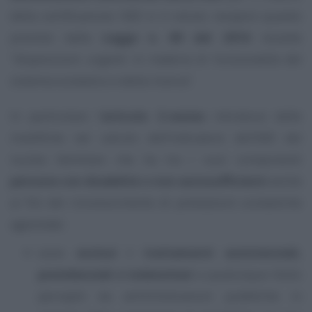
della certificazione ISEE si è voluto recepire quanto
previsto dalla
Legge n. 89 del 2016
recante
"disposizioni urgenti in materia di funzionalità del
sistema scolastico e della ricerca”.
In particolare l’
articolo 2-sexies
introduce delle
modifiche nel calcolo dell’indicatore del’ISEE del
nucleo familiare che ha tra i suoi componenti
persone con disabilità o non autosufficienti
anche
ai fini del riconoscimento di prestazioni scolastiche
agevolate:
sono
esclusi i trattamenti assistenziali,
previdenziali e indennitari
a qualunque titolo
percepiti da amministrazioni pubbliche in