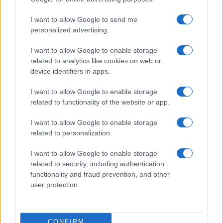
Resta informato su notizie, aggiornamenti fiscali
I want to allow Google to send me
e moduli scaricabili!
personalized advertising.
I want to allow Google to enable storage
related to analytics like cookies on web or
device identifiers in apps.
I want to allow Google to enable storage
Acconsento al
trattamento dei dati personali
ai sensi degli
related to functionality of the website or app.
articoli 13-14 del GDPR 2016/679.
I want to allow Google to enable storage
related to personalization.
I want to allow Google to enable storage
Informazione Fiscale S.r.l. - P.I. / C.F.: 13886391005
related to security, including authentication
Testata giornalistica iscritta presso il Tribunale di Velletri al n°
functionality and fraud prevention, and other
14/2018
|
Iscrizione ROC n. 31534/2018
user protection.
Redazione e contatti
|
Informativa sulla Privacy
Preferenze privacy
|
Whistleblowing
|
Codice Etico
|
Modello 231
|
ISO
9001:2015
CONFIRM