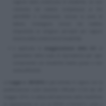
ragione della condizione di disabilita’, se non
rientrano nel reddito complessivo ai fini
dell’IRPEF (i trattamenti, incluse le carte di
debito, rimangono inclusi nel reddito
disponibile se vengono percepiti per ragioni
diverse dalla condizione di disabilità);
è applicata la
maggiorazione dello 0,5
al
parametro della scala di equivalenza per ogni
componente con disabilità media, grave o non
autosufficiente.
La
Legge n. 89/2016
é già entrata in vigore con la
pubblicazione sulla Gazzetta Ufficiale n.124 del 28
maggio 2016, in attesa dell’adozione delle modifiche
al regolamento di cui al DPCM n.159/2013, volte a