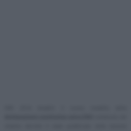
ISEE 2016 disabili: il nuovo modello della
dichiarazione sostitutiva unica DSU
contenuto nel
relativo decreto è stato pubblicato nella sezione