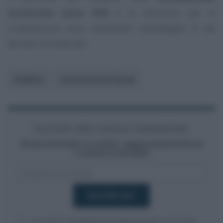
sostitutiva unica DSU
e le istruzioni per la
compilazione sono disponibili nell’allegato A del
decreto ministeriale.
Pubblico
Comunicazioni fiscali
Iscriviti alla nostra newsletter
Resta informato su notizie, aggiornamenti fiscali
e moduli scaricabili!
Acconsento al
trattamento dei dati personali
ai sensi degli