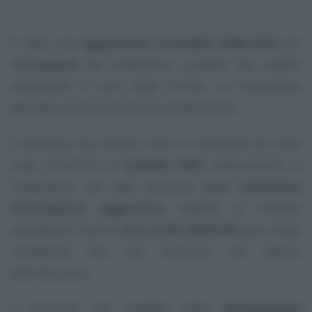
E’ stato così
aggioranto il modello della DSU
con
l’
esclusione
dei trattamenti suddetti dal reddito
disponibile e sono state fornite, su indicazione
dell’Inps, le istruzioni per la compilazione.
Il Ministero ha chiarito come le modifiche che sono
state introdotte al
modello DSU
relativamente al
trattamento dei dati personali
non richiedono
informazioni aggiuntive
rispetto al modello
precedente, mentre
sono stati eliminati
quei campi
considerati non più necessari nel calcolo
dell’indicatore.
Il facsimile del modello della
dichiarazione