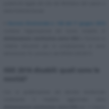
pubblicità legale del sito del Ministero del Lavoro e
delle Politiche Sociali.
Il
Decreto Direttoriale n. 146 del 1° giugno 2016
contiene l’approvazione del nuovo modello di
dichiarazione sostitutiva unica DSU
e fornisce le
relative istruzioni per la compilazione, ai sensi
dell’articolo 10, comma 3, del DPCM n.59/2013.
ISEE 2016 disabili: quali sono le
novità?
Con la pubblicazione del decreto direttoriale
contenente il modello aggiornato della
dichiarazione sostitutiva unica DSU
per il rilascio