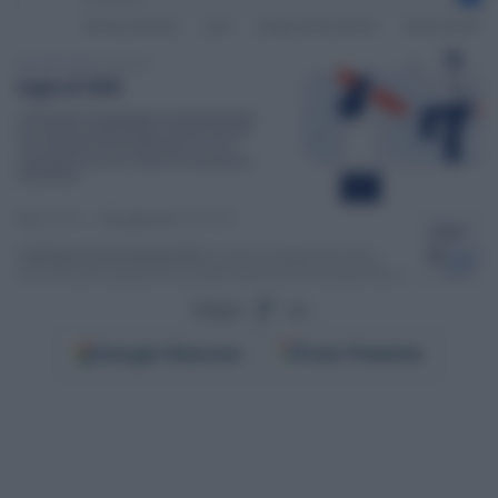
Segui
su
Google
Discover
Fonti Preferite