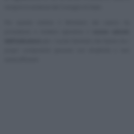
recepire le sentenze del Consiglio di Stato.
Per questo motivo il Ministero del Lavoro ha
provveduto a rendere operativo il
nuovo calcolo
dell’indicatore
per i nuclei familiari che hanno tra i
propri componenti persone con disabilità o non
autosufficienti.