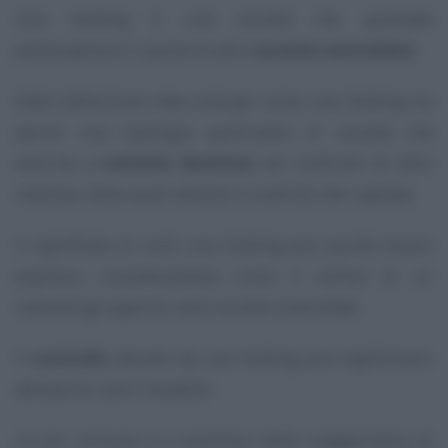
Una holding è una società che possiede
partecipazioni o quote di altre
società controllate
.
Dalla definizione data emerge come una holding sia
perciò una tipologia particolare di società che
esercita un’
attività direttiva
nei confronti di altre
imprese, delle quali detiene il controllo del capitale.
Il significato di cos’è una holding può quindi essere
espresso considerandola come il vertice di un
insieme (gruppo) di varie società controllate.
Il
controllo
attuato da una holding può legittimarsi
attraverso varie modalità.
La più comune è il possesso della maggioranza di