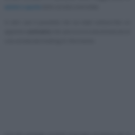
azioni o quote
delle società controllate.
In altri casi è possibile che sia stato sottoscritto un
apposito
contratto
che sancisca la subordinazione di
una società alla holding di riferimento.
Uno dei vantaggi correlati al gruppo societario per la