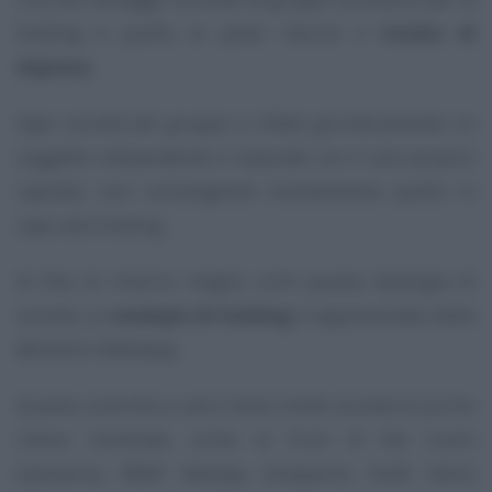
holding è quello di poter ridurre il
rischio di
impresa
.
Ogni società del gruppo è infatti giuridicamente un
soggetto indipendente e risponde con il solo proprio
capitale, non coinvolgendo direttamente quello in
capo alla holding.
Al fine di chiarire meglio cos’è questa tipologia di
società, un
esempio di holding
è rappresentato dalla
Berkshire Hathaway
.
Questa controlla a vario titolo molte società di primo
rilievo mondiale, come la Fruit of the Loom
(vestiario), BNSF Railway (trasporti), Kraft Heinz