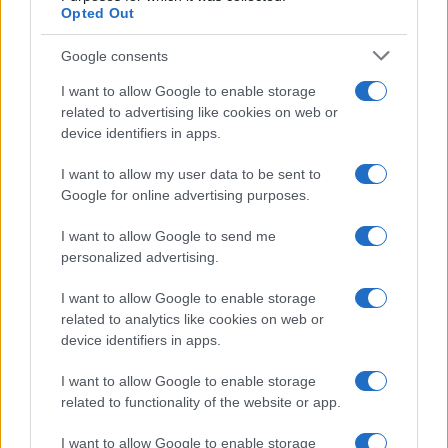
Opted Out
Google consents
I want to allow Google to enable storage
related to advertising like cookies on web or
device identifiers in apps.
Iscriviti alla nostra
NEWSLETTER
I want to allow my user data to be sent to
Google for online advertising purposes.
Resta informato su notizie, aggiornamenti fiscali
I want to allow Google to send me
e moduli scaricabili!
personalized advertising.
I want to allow Google to enable storage
related to analytics like cookies on web or
device identifiers in apps.
I want to allow Google to enable storage
Acconsento al
trattamento dei dati personali
ai sensi degli
related to functionality of the website or app.
articoli 13-14 del GDPR 2016/679.
I want to allow Google to enable storage