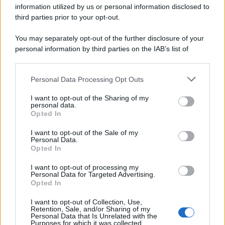
information utilized by us or personal information disclosed to
tardiva comunicazione
third parties prior to your opt-out.
You may separately opt-out of the further disclosure of your
Tommaso Gavi
-
14 MARZO 2025
personal information by third parties on the IAB’s list of
DIRITTO SOCIETARIO
downstream participants.
Amministratori di società: le
indicazioni sull’obbligo di
Personal Data Processing Opt Outs
This information may also be disclosed by us to third parties
domicilio digitale e sulla PEC
on the IAB’s List of Downstream Participants that may further
I want to opt-out of the Sharing of my
disclose it to other third parties.
personal data.
Opted In
Rosy D’Elia
-
26 MARZO 2019
Please note that this website/app uses one or more Google
DIRITTO SOCIETARIO
services and may gather and store information including but
I want to opt-out of the Sale of my
Cessione ramo d’azienda:
Personal Data.
not limited to your visit or usage behaviour. You may click to
quando si verifica e con quali
Opted In
grant or deny consent to Google and its third-party tags to
conseguenze fiscali
use your data for below specified purposes in below Google
I want to opt-out of processing my
consent section.
Personal Data for Targeted Advertising.
Opted In
Giovambattista Palumbo
-
13 DICEMBRE 2024
DIRITTO SOCIETARIO
I want to opt-out of Collection, Use,
Retention, Sale, and/or Sharing of my
Passaggio generazionale
Personal Data that Is Unrelated with the
tramite ramo d’azienda
Purposes for which it was collected.