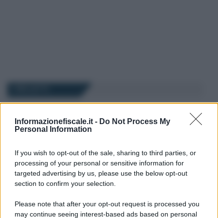
I PIÙ LETTI
Giovambattista Palumbo
-
27 SETTEMBRE 2025
Informazionefiscale.it -
Do Not Process My
DIRITTO SOCIETARIO
Personal Information
Responsabilità degli ex
amministratori per sanzioni
If you wish to opt-out of the sale, sharing to third parties, or
e debiti tributari della società
processing of your personal or sensitive information for
targeted advertising by us, please use the below opt-out
section to confirm your selection.
Anna Maria D’Andrea
-
14 NOVEMBRE 2023
DIRITTO SOCIETARIO
Please note that after your opt-out request is processed you
Titolare effettivo, sanzioni
may continue seeing interest-based ads based on personal
salate in caso di omessa o