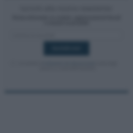
Iscriviti alla nostra newsletter
Resta informato su notizie, aggiornamenti fiscali
e moduli scaricabili!
Acconsento al
trattamento dei dati personali
ai sensi degli
articoli 13-14 del GDPR 2016/679.