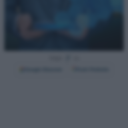
Segui
su
Google
Discover
Fonti Preferite