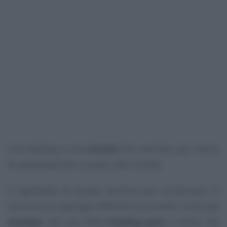
Una holding è una
società
che controlla, per mezzo
di partecipazione o quote, altre società.
Il significato di questo termine può strutturarsi in
una serie di tipologie differenti di concetti, come per
esempio
nel caso della
holding pura
o mista, che