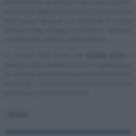
una società che non produce di per sé beni o servizi,
ma ha come oggetto sociale quello di partecipare di
altre società operative. La definizione di questa
holding la vede impiegata unicamente in attività di
coordinamento, direzione e finanziamento.
Al contrario della prima, una
holding mista
o
operativa, oltre a svolgere funzioni di organizzazione
nei confronti delle partecipate, esplica anche funzioni
rilevanti per la stessa attività di impresa come per la
produzione e scambio del prodotto.
Imprese