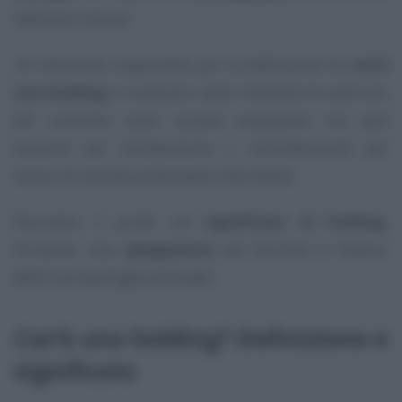
vedremo a breve.
Un elemento importante per la definizione di
cos’è
una holding
è costituito dalle modalità di esercizio
del controllo sulle società sottoposte. Ciò può
avvenire per direttamente o indirettamente per
mezzo di società partecipate intermedie.
Facciamo il punto sul
significato di holding
,
fornendo una
spiegazione
del termine e l’elenco
delle sue tipologie principali.
Cos’è una holding? Definizione e
significato