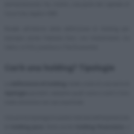
(alimentazione). Ha, inoltre, una parte del capitale di
Coca Cola, Apple e IBM.
Ricade all’interno della definizione di holding per
esempio anche l’italiana Exor, con investimenti, tra
l’altro, in FCA, Juventus e The Economist.
Cos’è una holding? Tipologie
La
definizione di holding
rende conto di una serie di
tipologie
possibili: vediamo quali sono e cos’è il loro
tratto distintivo nei casi esaminati.
Una prima tipologia è quella indicata dall’espressione
di
holding pura
. Detta anche
holding finanziaria
, è