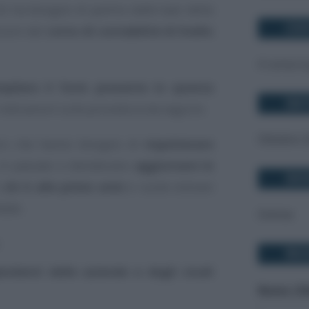
i ha bisogno di partire dalle basi della
COS
zioni del
corso di contabilità di livello
Il corso è
mpilare il form presente in questa
DAT
 indicazioni sulla procedura da seguire.
Ottobre 
loro che hanno bisogno di
rispolverare
in passato e desiderano
aggiornare le
DOV
e
chi è alle prime armi
e vuole entrare
dale.
Online
RIC
endenti delle aziende e degli studi
Nome (Ob