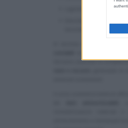
authenti
Logiche di bilancio
Esercitazioni pratiche e si
documenti, ciclo attivo e pas
Al termine del percorso forma
contabili e bilanci CEE
, dist
Verranno acquisite le competenz
ratei e risconti
, generando le r
eventuali scostamenti.
Il corso consentirà inoltre di aff
dei
beni ammortizzabili
, c
immobilizzazioni materiali e 
ammortamento e individuare la 