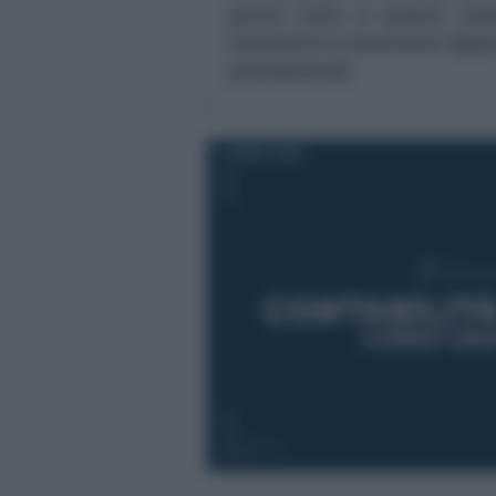
prima volta a questo ambi
lavoratrici e lavoratori dipe
professionali.
7 APRILE 2026