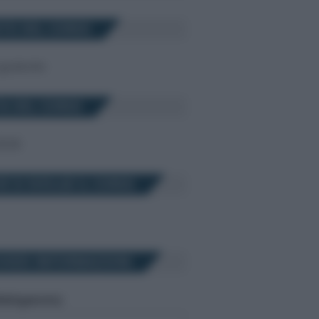
TO DEL CORSO
 gratuito
A DEL CORSO
2026
E SI SVOLGE IL CORSO
HIEDI INFORMAZIONI
bligatorio)