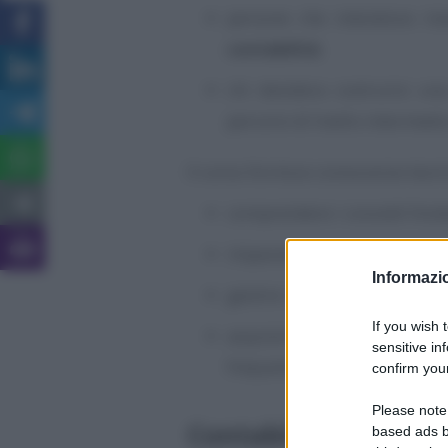
persone che intendono ins
contabilità
;
chi desidera costruirsi una
percorsi di livello intermedi
Il corso fornisce conoscenze teori
comprendere i concetti fon
imparare a registrare corre
Informazio
gestire i
documenti amminist
If you wish 
acquisire le
logiche di b
sensitive in
frequenti.
confirm your
Please note
Contabilità – Livello
based ads b