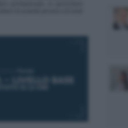
to professionale, in particolare
ndenti di aziende private e di studi