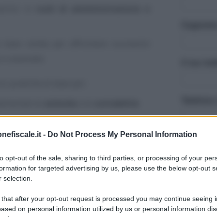
erirsi in
ruoli di amministrazione e
Cognome 
 base solida per affrontare successivi
o e avanzato.
Il tuo in
co-pratiche di base per:
Telefono 
damentali di
azienda
e di
contabilità
;
ttamente le
operazioni aziendali
;
nefiscale.it -
Do Not Process My Personal Information
Azienda
rativi e fiscali
;
to opt-out of the sale, sharing to third parties, or processing of your per
ilancio
e le
scritture contabili
più
formation for targeted advertising by us, please use the below opt-out s
Stato occ
 selection.
 that after your opt-out request is processed you may continue seeing i
 Base: la struttura
ased on personal information utilized by us or personal information dis
Corso di 