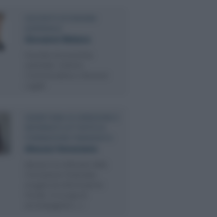
DOCENTE ECONOMIA
AZIENDALE
Giovanni Malara
Docente di economia
aziendale, Dottore
Commercialista e Revisore
Legale
SEGRETARIA DI DIREZIONE E
REFERENTE ATTIVITÀ DI
FORMAZIONE FINANZIATA
Alessia Veneziane
Alessia è la referente della
Formazione Finanziata
erogata da Informazione
Fiscale. Si occupa di
accompagnare (…)