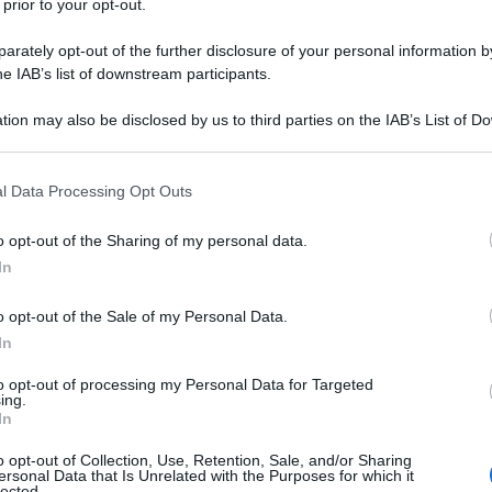
 prior to your opt-out.
rately opt-out of the further disclosure of your personal information by
Testo del
he IAB’s list of downstream participants.
n
tre moduli
:
tion may also be disclosed by us to third parties on the IAB’s List of 
 e contabili (4 ore)
 that may further disclose it to other third parties.
 that this website/app uses one or more Google services and may gath
iuridica
l Data Processing Opt Outs
including but not limited to your visit or usage behaviour. You may click 
resa
 to Google and its third-party tags to use your data for below specifi
o opt-out of the Sharing of my personal data.
ogle consent section.
In
dale
o opt-out of the Sale of my Personal Data.
 serve e come funziona
In
e, bolle, documenti fiscali
to opt-out of processing my Personal Data for Targeted
ing.
io e patrimoniale.
In
o opt-out of Collection, Use, Retention, Sale, and/or Sharing
ili e gestione operativa (4 ore)
ersonal Data that Is Unrelated with the Purposes for which it
lected.