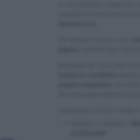
Un corso gratuito, pensato per ch
contabilità: arrivano le nuove edi
base da 12 ore
.
Chi desidera iscriversi può
co
pagina
e contattarci per ricevere
Destinatari del corso sono co
nozioni di contabilità
apprese 
proprie competenze
, ma anch
nel mondo della contabilità azien
In particolare, il corso si rivolge a:
lavoratrici e lavoratori
dip
professionali
;