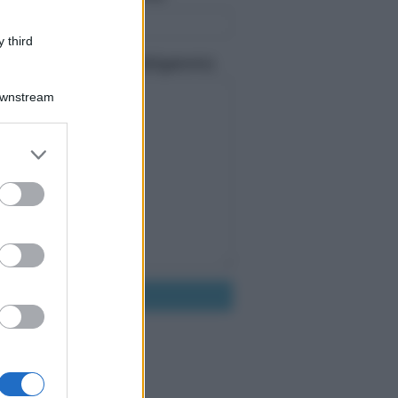
 third
 tuo messaggio: (Obbligatorio)
Downstream
er and store
to grant or
ed purposes