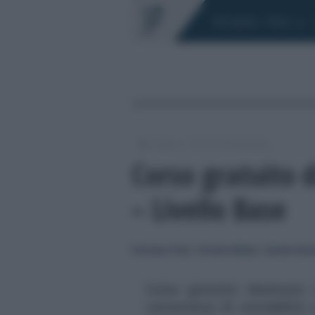
Chi siamo
Fisco
/
/
Lavoro
Corsi di formazione
Corso gratuito d
– Livello Base
Francesco Oliva
/
Giovanni Malara
/
Alessia Vene
Corso gratuito destinato 
conoscenze di contabilità 