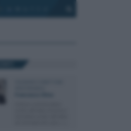
CENTI
FOUNDER E DIRETTORE
RESPONSABILE
Francesco Oliva
Dottore Commercialista
iscritto all’Ordine di Roma e
Giornalista iscritto all’Ordine
dei Giornalisti del Lazio, (…)