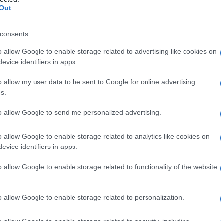
ia
Out
 si fanno, dove si fanno e perché
consents
endita e di acquisto
o allow Google to enable storage related to advertising like cookies on
evice identifiers in apps.
o allow my user data to be sent to Google for online advertising
ll’IVA, modelli F23 e F24
s.
contabili e note di credito
to allow Google to send me personalized advertising.
liberi professionisti
o allow Google to enable storage related to analytics like cookies on
evice identifiers in apps.
o allow Google to enable storage related to functionality of the website
e simulazioni pratiche (4 ore)
ioni di gestione contabile
o allow Google to enable storage related to personalization.
estamento
o allow Google to enable storage related to security, including