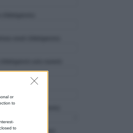
(Obbligatorio)
dirizzo email (Obbligatorio)
(Obbligatorio solo numeri)
sonal or
ection to
upazionale (Obbligatorio)
nterest-
closed to
interesse (Obbligatorio)