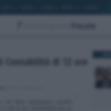
Lavoro
Moduli
Società
Bilancio
Academy
DO
i Contabilità di 12 ore
ziane
-
CORSI DI FORMAZIONE
a chi deve rispolverare vecchie
e a chi si sta avvicinando per la