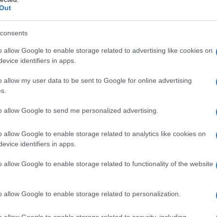
liquote di finanziamento al
reddito
Out
individuato in base alla classificazione
consents
rario indicate nella Tabella D, allegata
di seguito.
o allow Google to enable storage related to advertising like cookies on
evice identifiers in apps.
Coefficiente di
o allow my user data to be sent to Google for online advertising
moltiplicazione per il
s.
n.
reddito medio
97
convenzionale
to allow Google to send me personalized advertising.
a
156
o allow Google to enable storage related to analytics like cookies on
0 euro
evice identifiers in apps.
2,41
208
o allow Google to enable storage related to functionality of the website
a
,91
o allow Google to enable storage related to personalization.
032,92
260
o allow Google to enable storage related to security, including