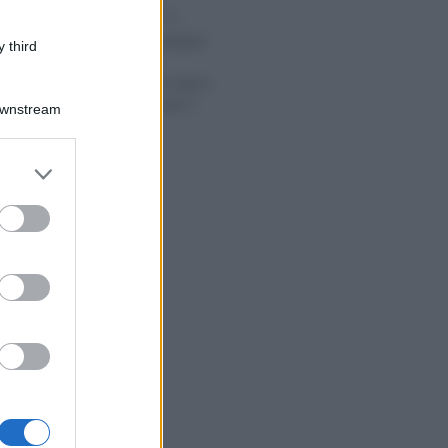
Alessio Mauro
-
E 2025
LEGGI E PRASSI
Riduzione contributi
 third
per l’edilizia:
confermato il valore
dell’esonero per il
Downstream
2025
er and store
to grant or
ed purposes