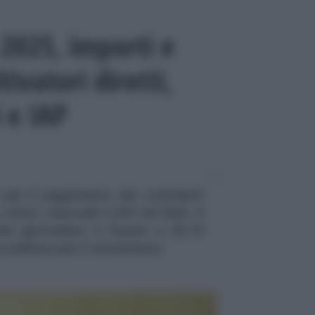
 2025, importi e
tivatori diretti,
 e IAP
S per il pagamento dei contributi
 coloni, mezzadri e IAP nel 2025. Il
le giornaliero è fissato a 65,19
 scadenza per il versamento