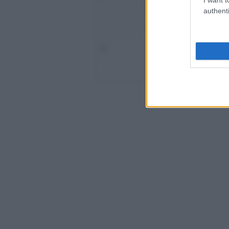
euro a
euro 
authenti
3.615,19
2.324
euro
euro
4
oltre
oltre
3.615,20
2.324
euro
euro