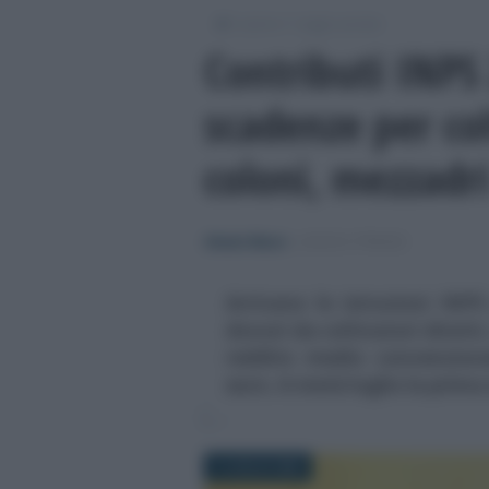
/
/
Lavoro
Leggi e prassi
Contributi INPS
scadenze per col
coloni, mezzadri
Alessio Mauro
-
LEGGI E PRASSI
Arrivano le istruzioni INP
dovuti da coltivatori diretti,
reddito medio convenziona
euro. A metà luglio la prima
3 LUGLIO 2025