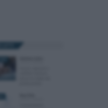
Ù LETTI
Gianfranco Antico
-
2025
LEGGI E PRASSI
Accessi, ispezioni e
verifiche: l’accesso
presso lo studio del
professionista
Rosy D’Elia
-
022
LEGGI E PRASSI
Comunicazione