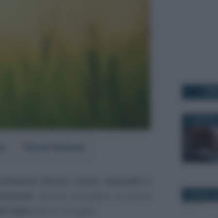
I PI
11 MAGGIO 
er
Fonti Preferite
oltivatori diretti, coloni, mezzadri e
ssionali
. Devono procedere al primo
2 MARZO 2
NPS 2025
entro il 16 luglio.