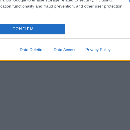
a
cation functionality and fraud prevention, and other user protection.
,05
312
CONFIRM
,06
Data Deletion
Data Access
Privacy Policy