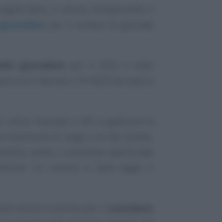
ingole fasce, si calcola moltiplicando il
giornaliero
per il numero di giornate
die giornaliere
per il 2025 è stato
oro con il decreto n. 91/2025 ed è pari a
ti, coloni, mezzadri e IAP si applicano le
za distinzioni di luogo o di età. Queste,
endono anche il contributo addizionale
’articolo 12, comma 4, della legge n.
tale calcolo si somma, poi, il
contributo