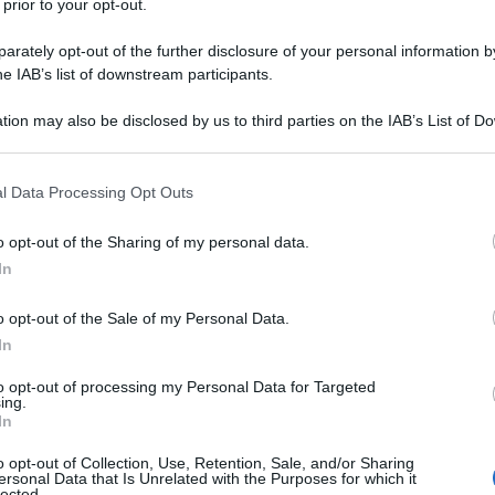
AP: importi e
 prior to your opt-out.
25 OTTOBR
rately opt-out of the further disclosure of your personal information by
he IAB’s list of downstream participants.
S ha fornito le istruzioni per il calcolo e
tion may also be disclosed by us to third parties on the IAB’s List of 
gatori dovuti da:
 that may further disclose it to other third parties.
 that this website/app uses one or more Google services and may gath
l Data Processing Opt Outs
including but not limited to your visit or usage behaviour. You may click 
 to Google and its third-party tags to use your data for below specifi
o opt-out of the Sharing of my personal data.
ogle consent section.
In
o opt-out of the Sale of my Personal Data.
ionali (IAP).
In
contributi IVS
, di
maternità
e per
to opt-out of processing my Personal Data for Targeted
ing.
In
o opt-out of Collection, Use, Retention, Sale, and/or Sharing
tuto precisa che l’importo da pagare è
ersonal Data that Is Unrelated with the Purposes for which it
lected.