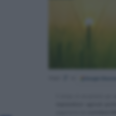
Google
Discov
Segui
su
È tempo di versamenti per
c
imprenditori agricoli profe
pagamento dei
contributi I