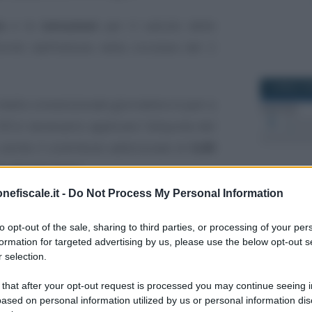
e
e le
istruzioni
per il calcolo delle
iti dall’Istituto nella circolare del 2
8 APRILE 2
 medio convenzionale giornaliero è pari a
 IVS è necessario applicare l’aliquota del
 anche il contributo addizionale di
0,80
attività l’anno.
nefiscale.it -
Do Not Process My Personal Information
uti di
maternità
e per l’
assicurazione
27 SETTEM
ettivamente a
7,49 euro
e
768,50 euro
to opt-out of the sale, sharing to third parties, or processing of your per
formation for targeted advertising by us, please use the below opt-out s
ni e le zone svantaggiate).
 selection.
 that after your opt-out request is processed you may continue seeing i
coltivatori diretti,
ased on personal information utilized by us or personal information dis