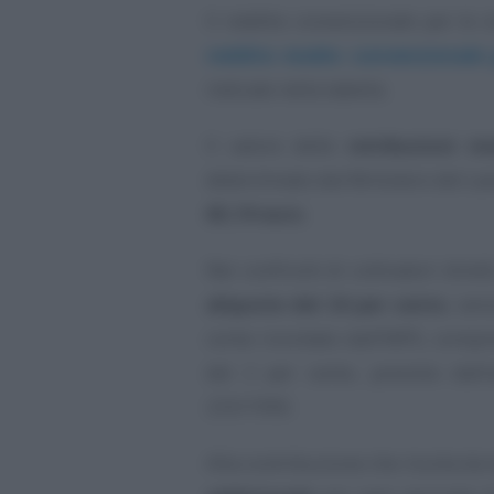
Il reddito convenzionale per le s
reddito medio convenzionale 
indicate nella tabella.
Il valore delle
retribuzioni me
determinato dal Ministero del Lav
65,19 euro
.
Nei confronti di coltivatori diret
aliquote del 24 per cento
, sen
come ricordato dall’INPS, compr
del 2 per cento, previsto dall
233/1990.
Alla contribuzione che risulta da 