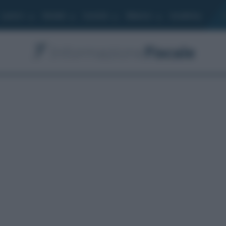
Lavoro
Moduli
Società
Bilancio
Academy