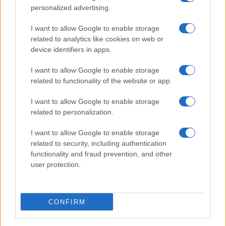
personalized advertising.
I want to allow Google to enable storage
related to analytics like cookies on web or
device identifiers in apps.
I want to allow Google to enable storage
Acconsento al
trattamento dei dati personali
ai sensi degli
related to functionality of the website or app.
articoli 13-14 del GDPR 2016/679.
I want to allow Google to enable storage
related to personalization.
I want to allow Google to enable storage
Informazione Fiscale S.r.l. - P.I. / C.F.: 13886391005
related to security, including authentication
Testata giornalistica iscritta presso il Tribunale di Velletri al n°
functionality and fraud prevention, and other
14/2018
|
Iscrizione ROC n. 31534/2018
user protection.
Redazione e contatti
|
Informativa sulla Privacy
Preferenze privacy
|
Whistleblowing
|
Codice Etico
|
Modello 231
|
ISO
9001:2015
CONFIRM