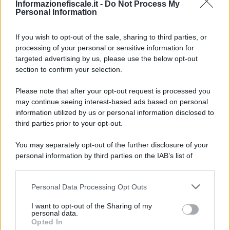
Informazionefiscale.it -
Do Not Process My
Personal Information
Rosy D’Elia
-
IMPOSTE
20 MARZO 2026
Rientro dei cervelli, proroga
a più riprese: la durata delle
If you wish to opt-out of the sale, sharing to third parties, or
agevolazioni fiscali cresce
processing of your personal or sensitive information for
con la famiglia
targeted advertising by us, please use the below opt-out
section to confirm your selection.
Please note that after your opt-out request is processed you
Marcello Maiorino
-
IMPOSTE
10 APRILE 2023
may continue seeing interest-based ads based on personal
Cessione immobili abitativi:
information utilized by us or personal information disclosed to
l’imponibilità delle
third parties prior to your opt-out.
plusvalenze
You may separately opt-out of the further disclosure of your
personal information by third parties on the IAB’s list of
Anna Maria D’Andrea
-
IMPOSTE
23 GIUGNO 2023
downstream participants.
Diritto camerale 2023:
scadenza, importo e calcolo
Personal Data Processing Opt Outs
This information may also be disclosed by us to third parties
on the IAB’s List of Downstream Participants that may further
I want to opt-out of the Sharing of my
disclose it to other third parties.
personal data.
Opted In
Please note that this website/app uses one or more Google