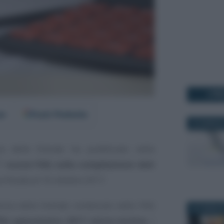
I PI
er
Fonti Preferite
23 GENNAIO
zia delle Entrate ha pubblicato nella
17
nuove FAQ sulla compilazione dati
a fissata al 16 ottobre 2017.
enzia delle Entrate contenute nelle FAQ
26 FEBBRAI
file spesometro 2017 senza motivo
, i