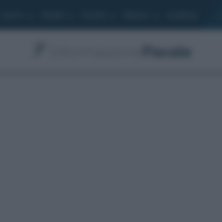
Lavoro
Moduli
Società
Bilancio
Academy