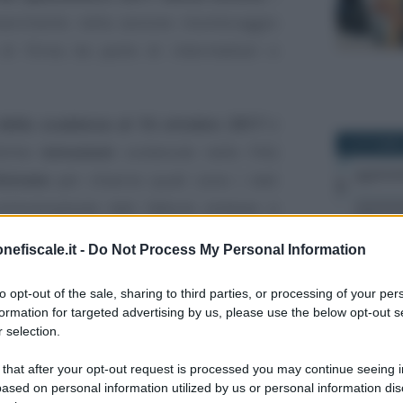
nserimento nella sezione monitoraggio
 di firma da parte di intermediari e
della scadenza al 16 ottobre 2017
è
9 OTTOBRE
ultime
istruzioni
contenute nelle FAQ
Entrate
per chiarire quali sono i dati
 comunicazione dati fatture emesse e
nefiscale.it -
Do Not Process My Personal Information
ito a
compilazione e invio telematico
to opt-out of the sale, sharing to third parties, or processing of your per
cono, inoltre, alcuni dei dubbi e delle
formation for targeted advertising by us, please use the below opt-out s
2 LUGLIO 2
 selection.
ti fatture emesse e ricevute relative ad
-ter
, acquisti intracomunitari effettuati
 that after your opt-out request is processed you may continue seeing i
ased on personal information utilized by us or personal information dis
il campo Codice Fiscale
nel caso di