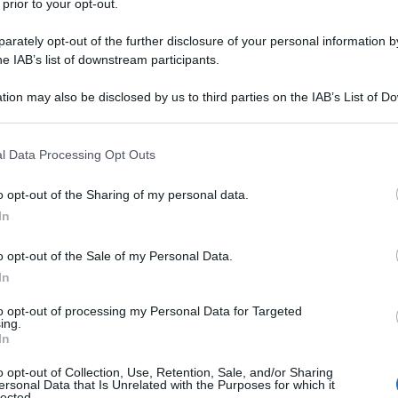
 prior to your opt-out.
ti estere, IntraUE o ExtraUE.
rately opt-out of the further disclosure of your personal information by
he IAB’s list of downstream participants.
ia delle Entrate
, attraverso le FAQ
7 APRILE 2
Assistenza online” del portale
Fatture e
tion may also be disclosed by us to third parties on the IAB’s List of 
e utili istruzioni in vista della scadenza
 that may further disclose it to other third parties.
esometro 2017 e un punto di importante
 that this website/app uses one or more Google services and may gath
l Data Processing Opt Outs
including but not limited to your visit or usage behaviour. You may click 
 da seguire in caso di scarto file per
 to Google and its third-party tags to use your data for below specifi
o opt-out of the Sharing of my personal data.
ogle consent section.
In
o opt-out of the Sale of my Personal Data.
In
to opt-out of processing my Personal Data for Targeted
ing.
In
o opt-out of Collection, Use, Retention, Sale, and/or Sharing
ersonal Data that Is Unrelated with the Purposes for which it
lected.