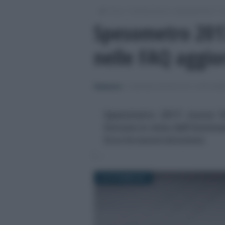
/
/
/
Fisco
Dichiarazioni e adempimenti
C
Spesometro 2017
nelle FAQ aggio
Redazione
-
COMUNICAZIONI IVA E SPESOM
Spesometro 2017: nuove FA
Entrate in vista dell'immin
Ecco le nuove istruzioni.
12 OTTOBRE 2017