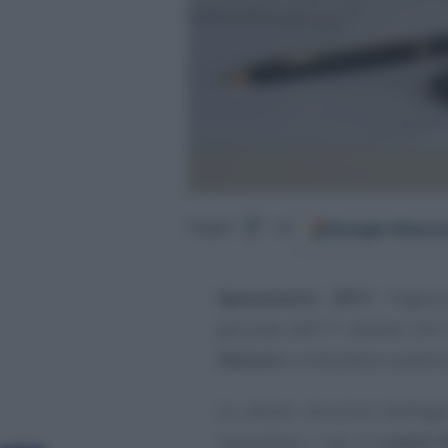
Google
Discov
Segui
su
Spesometro 2017
: l’Agen
giornata dell’11 ottobre 20
fatture
in vista della scadenz
Le ultime istruzioni dell’Ag
riguardano i casi di
scarto 