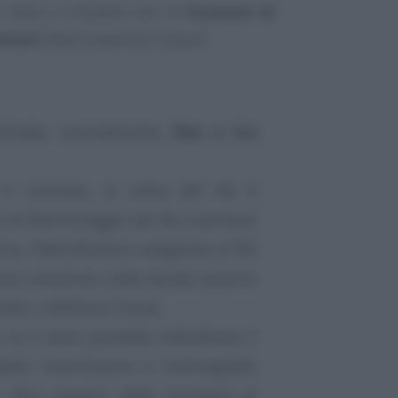
 riesco a trovarlo con la
funzione di
smessi
. Devo inviarlo di nuovo?
richiede, normalmente,
fino a tre
 è conclusa, lo stato del file è
e di Monitoraggio dei file trasmessi
erca, l’identificativo assegnato al file
one (mostrato nella banda azzurra
o si effettua l’invio).
 se è stato possibile individuare il
 della trasmissione è interrogabile
 filtri previsti dalla funzione di