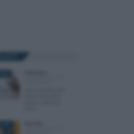
Ù LETTI
Alessio Mauro
-
 2026
COMUNICAZIONI IVA E
SPESOMETRO
Imposta di bollo sulle
fatture elettroniche:
doppia scadenza in
arrivo
Rosy D’Elia
-
O 2026
COMUNICAZIONI IVA E
SPESOMETRO