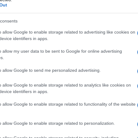
Out
consents
7
arrivano altri importanti chiarimenti.
o allow Google to enable storage related to advertising like cookies on
ime istruzioni pubblicate nelle
FAQ
evice identifiers in apps.
relazione alla compilazione e invio
o allow my user data to be sent to Google for online advertising
17
.
s.
to allow Google to send me personalized advertising.
AQ aggiornate
o allow Google to enable storage related to analytics like cookies on
ntrate
evice identifiers in apps.
2017 pubblicate dall’Agenzia delle
o allow Google to enable storage related to functionality of the website
o allow Google to enable storage related to personalization.
gillati
?
o allow Google to enable storage related to security, including