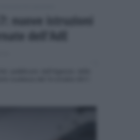
omunicazioni IVA e spesometro
: nuove istruzioni
rnate dell’AdE
ETRO
Q pubblicate dall'Agenzia delle
ente scadenza del 16 ottobre 2017.