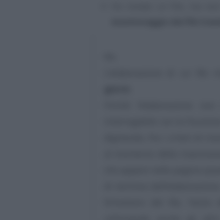
Ho inviato un file, ma non
monitoraggio dei file tra
No.
L’elaborazione di un file 
giorni.
Finché l’elaborazione non
interrogabile con la funzion
digitando, fra i criteri di ric
al momento della trasmissi
che appare nella pagina quand
Al termine dell’elaborazione,
firmatario del file, l’esito
utilizzando anche gli altri