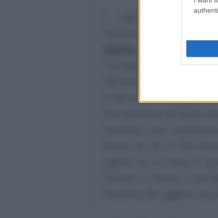
authenti
Il sigillo dell’Agenzia 
dell’autorizzazione alla vi
digitale
apposta dall’utente
Corrispettivi. Al file, infat
dell’utente in sessione al mo
In fase di monitoraggio dei f
file è permessa all’utente che
incaricato, può visualizzare
firmati da me" o "File firma
sigillati da lui stesso o q
lavorato in Fatture e Corrisp
Fisconline del soggetto incar