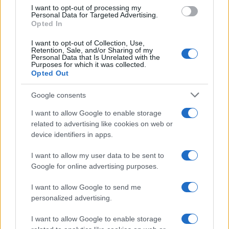
use your data for below specified purposes in below Google
I want to opt-out of processing my
consent section.
Personal Data for Targeted Advertising.
Rosy D’Elia
-
19 GENNAIO 2023
Opted In
DICHIARAZIONI E
ADEMPIMENTI
I want to opt-out of Collection, Use,
Definizione agevolata avvisi
Retention, Sale, and/or Sharing of my
bonari: calcolo online di
Personal Data that Is Unrelated with the
Purposes for which it was collected.
sanzioni ed interessi
Opted Out
Google consents
I want to allow Google to enable storage
related to advertising like cookies on web or
device identifiers in apps.
Iscriviti alla nostra
NEWSLETTER
I want to allow my user data to be sent to
Google for online advertising purposes.
Resta informato su notizie, aggiornamenti fiscali
I want to allow Google to send me
e moduli scaricabili!
personalized advertising.
I want to allow Google to enable storage